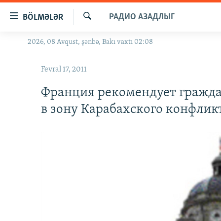
Keçid
РАДИО АЗАДЛЫГ
BÖLMƏLƏR
linkləri
Axtar
Əsas
2026, 08 Avqust, şənbə, Bakı vaxtı 02:08
GÜNDƏM
məzmuna
#İZAHLA
qayıt
Fevral 17, 2011
Əsas
KORRUPSIOMETR
naviqasiyaya
Франция рекомендует гражда
#ƏSLINDƏ
qayıt
в зону Карабахского конфлик
Axtarışa
FƏRQƏ BAX
keç
QANUNI DOĞRU
ARAŞDIRMA
MULTIMEDIA
RADIO ARXIV
VIDEO
HAQQIMIZDA
FOTOQALEREYA
OXU ZALI