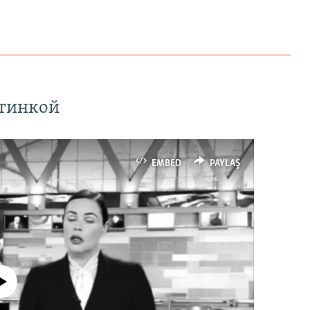
ртинкой
EMBED
PAYLAŞ
currently available