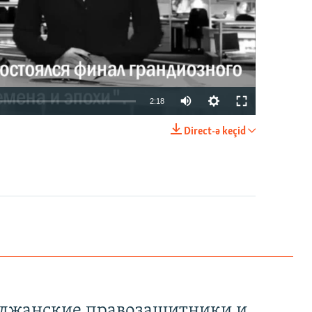
2:18
Direct-ə keçid
EMBED
PAYLAŞ
йджанские правозащитники и