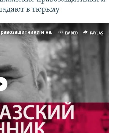
падают в тюрьму
Имидж – все. Почему азербайджанские правозащитники и независимые журналисты попадают в тюрьму
EMBED
PAYLAŞ
currently available