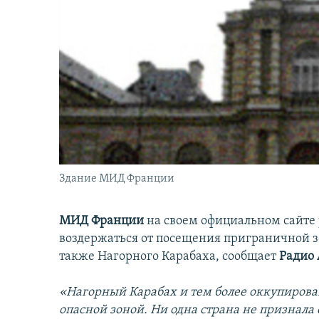
İNFOQRAFIKA
AZƏRBAYCAN ƏDƏBIYYATI KITABXANASI
MISSIYAMIZ
KARIKATURA
İSLAM VƏ DEMOKRATIYA
PEŞƏ ETIKASI VƏ JURNALISTIKA
STANDARTLARIMIZ
İZ - MƏDƏNIYYƏT PROQRAMI
MATERIALLARIMIZDAN ISTIFADƏ
AZADLIQRADIOSU MOBIL TELEFONUNUZDA
BIZIMLƏ ƏLAQƏ
XƏBƏR BÜLLETENLƏRIMIZ
Здание МИД Франции
МИД Франции
на своем официальном сайте
воздержаться от посещения приграничной 
также Нагорного Карабаха, сообщает
Радио
«Нагорный Карабах и тем более оккупиров
опасной зоной. Ни одна страна не признала