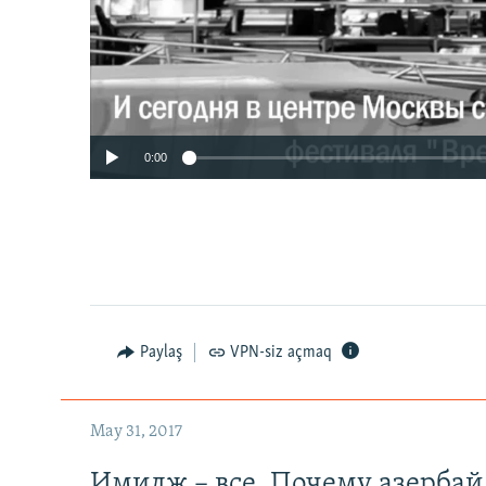
0:00
Paylaş
VPN-siz açmaq
May 31, 2017
Имидж – все. Почему азерба