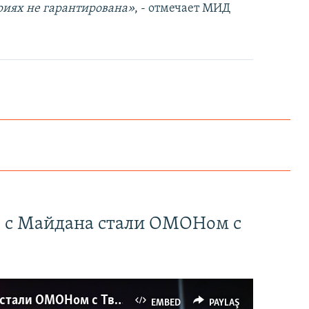
риях не гарантирована»
, - отмечает МИД
" с Майдана стали ОМОНом с
Как украинские "беркутовцы" с Майдана стали ОМОНом с Тверской
EMBED
PAYLAŞ