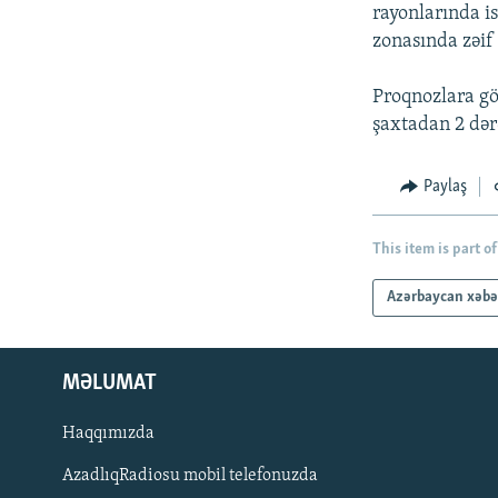
İNFOQRAFIKA
AZƏRBAYCAN ƏDƏBIYYATI KITABXANASI
MISSIYAMIZ
rayonlarında i
zonasında zəif
KARIKATURA
İSLAM VƏ DEMOKRATIYA
PEŞƏ ETIKASI VƏ JURNALISTIKA
STANDARTLARIMIZ
İZ - MƏDƏNIYYƏT PROQRAMI
Proqnozlara gö
MATERIALLARIMIZDAN ISTIFADƏ
şaxtadan 2 dərə
AZADLIQRADIOSU MOBIL TELEFONUNUZDA
BIZIMLƏ ƏLAQƏ
Paylaş
XƏBƏR BÜLLETENLƏRIMIZ
This item is part of
Azərbaycan xəbə
MƏLUMAT
Haqqımızda
AzadlıqRadiosu mobil telefonuzda