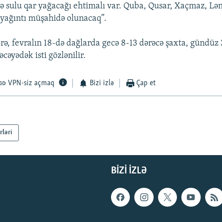
sə sulu qar yağacağı ehtimalı var. Quba, Qusar, Xaçmaz, Lə
 yağıntı müşahidə olunacaq”.
rə, fevralın 18-də dağlarda gecə 8-13 dərəcə şaxta, gündüz 
cəyədək isti gözlənilir.
VPN-siz açmaq
Bizi izlə
Çap et
rləri
BIZI IZLƏ