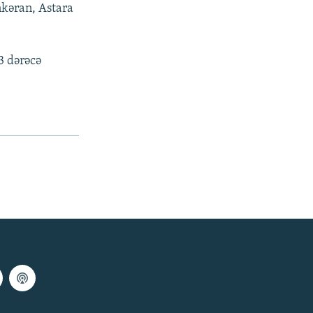
nkəran, Astara
3 dərəcə