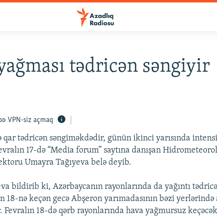
yağması tədricən səngiyir
VPN-siz açmaq
ə qar tədricən səngiməkdədir, günün ikinci yarısında intensi
Fevralın 17-də “Media forum” saytına danışan Hidrometeorol
ektoru Umayra Tağıyeva belə deyib.
a bildirib ki, Azərbaycanın rayonlarında da yağıntı tədricə
ən 18-nə keçən gecə Abşeron yarımadasının bəzi yerlərində 
. Fevralın 18-də qərb rayonlarında hava yağmursuz keçəcək