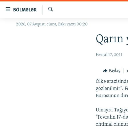
Keçid
BÖLMƏLƏR
linkləri
Axtar
Əsas
2026, 07 Avqust, cümə, Bakı vaxtı 00:20
GÜNDƏM
məzmuna
#İZAHLA
Qarın 
qayıt
Əsas
KORRUPSIOMETR
naviqasiyaya
Fevral 17, 2011
#ƏSLINDƏ
qayıt
Axtarışa
FƏRQƏ BAX
Paylaş
keç
QANUNI DOĞRU
Ölkə ərazisind
ARAŞDIRMA
gözlənilmir”. 
Bürosunun dir
MULTIMEDIA
RADIO ARXIV
VIDEO
Umayra Tağıyev
“Fevralın 17-d
HAQQIMIZDA
FOTOQALEREYA
OXU ZALI
ehtimal olunur