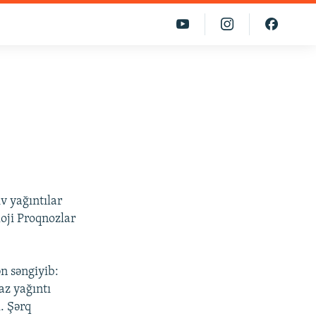
v yağıntılar
oji Proqnozlar
n səngiyib:
az yağıntı
. Şərq