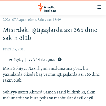
Keçid
linkləri
Əsas
2026, 07 Avqust, cümə, Bakı vaxtı 16:49
məzmuna
GÜNDƏM
Misirdəki iğtişaşlarda azı 365 dinc
qayıt
#İZAHLA
Əsas
sakin ölüb
KORRUPSIOMETR
naviqasiyaya
qayıt
Fevral 17, 2011
#ƏSLINDƏ
Axtarışa
FƏRQƏ BAX
Paylaş
VPN-siz açmaq
keç
QANUNI DOĞRU
Misir Səhiyyə Nazirliyinin məlumatına görə, bu
yaxınlarda ölkədə baş vermiş iğtişaşlarda azı 365 dinc
ARAŞDIRMA
sakin ölüb.
MULTIMEDIA
Səhiyyə naziri Ahmed Sameh Farid bildirib ki, ilkin
RADIO ARXIV
VIDEO
məlumatdır və bura polis və məhbuslar daxil deyil.
HAQQIMIZDA
FOTOQALEREYA
OXU ZALI