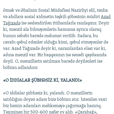
Əmək və Əhalinin Sosial Müdafiəsi Nazirliyi əlil, tənha
və ahıllara sosial xidmətin təşkili şöbəsinin müdiri
Azad
Tağızadə
isə səsləndirilən ittihamlarla razılaşmır. Deyir
ki, mənzil ala bilməyənlərin hamısına ayrıca olaraq
bunun səbəbi barədə məlumat verilib. Sadəcə, bu
cavabı qəbul edənlər olduğu kimi, qəbul etməyənlər də
var. Azad Tağızadə deyir ki, narazılardan eləsi var ki,
adına mənzil var. Bir başqasının isə sənədi qaydasında
deyil. O, mənzillərin satılması barədə deyilənləri isə
böhtan adlandırır.
«O İDDİALAR ŞÜBHƏSİZ Kİ, YALANDI»
«O iddialar şübhəsiz ki, yalandı. O mənzillərin
satıldığını deyən adam bizə böhtan atır. İstənilən vaxt
biz həmin adamları məhkəməyə çağırmağa hazırıq.
Təxminən bir 500-600 nəfər ev alıb. «Qarabağ»,