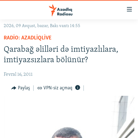
Keçid
linkləri
Əsas
2026, 09 Avqust, bazar, Bakı vaxtı 14:55
məzmuna
GÜNDƏM
RADIO: AZADLIQLIVE
qayıt
#İZAHLA
Əsas
Qarabağ əlilləri də imtiyazlılara,
KORRUPSIOMETR
naviqasiyaya
imtiyazsızlara bölünür?
qayıt
#ƏSLINDƏ
Axtarışa
Fevral 16, 2011
FƏRQƏ BAX
keç
QANUNI DOĞRU
Paylaş
VPN-siz açmaq
ARAŞDIRMA
MULTIMEDIA
RADIO ARXIV
VIDEO
HAQQIMIZDA
FOTOQALEREYA
OXU ZALI