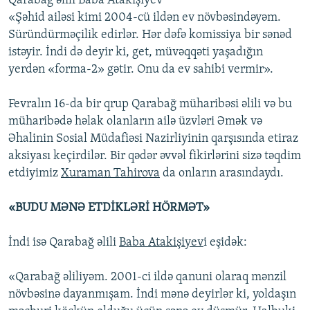
Qarabağ əlili Baba Atakişiyev
«Şəhid ailəsi kimi 2004-cü ildən ev növbəsindəyəm.
Süründürməçilik edirlər. Hər dəfə komissiya bir sənəd
istəyir. İndi də deyir ki, get, müvəqqəti yaşadığın
yerdən «forma-2» gətir. Onu da ev sahibi vermir».
Fevralın 16-da bir qrup Qarabağ müharibəsi əlili və bu
müharibədə həlak olanların ailə üzvləri Əmək və
Əhalinin Sosial Müdafiəsi Nazirliyinin qarşısında etiraz
aksiyası keçirdilər. Bir qədər əvvəl fikirlərini sizə təqdim
etdiyimiz
Xuraman Tahirova
da onların arasındaydı.
«BUDU MƏNƏ ETDİKLƏRİ HÖRMƏT»
İndi isə Qarabağ əlili
Baba Atakişiyev
i eşidək:
«Qarabağ əliliyəm. 2001-ci ildə qanuni olaraq mənzil
növbəsinə dayanmışam. İndi mənə deyirlər ki, yoldaşın