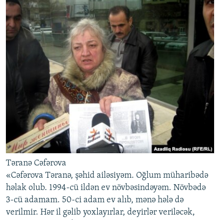
Təranə Cəfərova
«Cəfərova Təranə, şəhid ailəsiyəm. Oğlum müharibədə
həlak olub. 1994-cü ildən ev növbəsindəyəm. Növbədə
3-cü adamam. 50-ci adam ev alıb, mənə hələ də
verilmir. Hər il gəlib yoxlayırlar, deyirlər veriləcək,