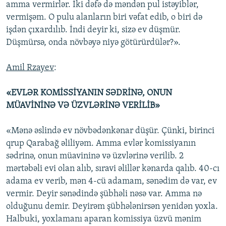
amma vermirlər. İki dəfə də məndən pul istəyiblər,
vermişəm. O pulu alanların biri vəfat edib, o biri də
işdən çıxardılıb. İndi deyir ki, sizə ev düşmür.
Düşmürsə, onda növbəyə niyə götürürdülər?».
Amil Rzayev
:
«EVLƏR KOMİSSİYANIN SƏDRİNƏ, ONUN
MÜAVİNİNƏ VƏ ÜZVLƏRİNƏ VERİLİB»
«Mənə əslində ev növbədənkənar düşür. Çünki, birinci
qrup Qarabağ əliliyəm. Amma evlər komissiyanın
sədrinə, onun müavininə və üzvlərinə verilib. 2
mərtəbəli evi olan alıb, sıravi əlillər kənarda qalıb. 40-cı
adama ev verib, mən 4-cü adamam, sənədim də var, ev
vermir. Deyir sənədində şübhəli nəsə var. Amma nə
olduğunu demir. Deyirəm şübhələnirsən yenidən yoxla.
Halbuki, yoxlamanı aparan komissiya üzvü mənim