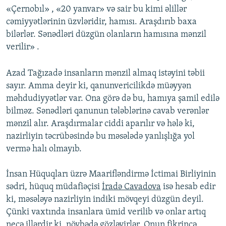
«Çernobıl» , «20 yanvar» və sair bu kimi əlillər
cəmiyyətlərinin üzvləridir, hamısı. Araşdırıb baxa
bilərlər. Sənədləri düzgün olanların hamısına mənzil
verilir» .
Azad Tağızadə insanların mənzil almaq istəyini təbii
sayır. Amma deyir ki, qanunvericilikdə müəyyən
məhdudiyyətlər var. Ona görə də bu, hamıya şamil edilə
bilməz. Sənədləri qanunun tələblərinə cavab verənlər
mənzil alır. Araşdırmalar ciddi aparılır və hələ ki,
nazirliyin təcrübəsində bu məsələdə yanlışlığa yol
vermə halı olmayıb.
İnsan Hüquqları üzrə Maarifləndirmə İctimai Birliyinin
sədri, hüquq müdafiəçisi
İradə Cavadova
isə hesab edir
ki, məsələyə nazirliyin indiki mövqeyi düzgün deyil.
Çünki vaxtında insanlara ümid verilib və onlar artıq
neçə illərdir ki, növbədə gözləyirlər. Onun fikrincə,