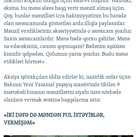
məcburi köçkün olduğu üçün sənə ev düşmür. Halbuki,
əksinə, bu mənə əlavə haqq verir mənzil almaq üçün.
Qoy, bunlar mənzilləri icra hakimiyyətinin bu barədə
olan sərəncamında göstərilən ardıcıllıqla paylasınlar.
Mənzil verdiklərinin əksəriyyətində o sərəncam yoxdur.
Saxta sərəncamlardır. Mənə hədə-qorxu gəlirlər. Mənə
nə edəcəksiniz, canımı qoymuşam? Bədənim aşsüzən
kimidir qəlpədən. Qolumun yarısı yoxdur. Budu mənə
etdikləri hörmət» .
Aksiya iştirakçıları iddia edirlər ki, nazirlik onlar üçün
Bakının Yeni Yasamal yaşayış massivində tikilən 9
mərtəbəli binanın mənzillərini siyahı üzrə növbədə
olanlara vermək əvəzinə başqalarına satır.
«İKİ DƏFƏ DƏ MƏNDƏN PUL İSTƏYİBLƏR,
VERMİŞƏM»