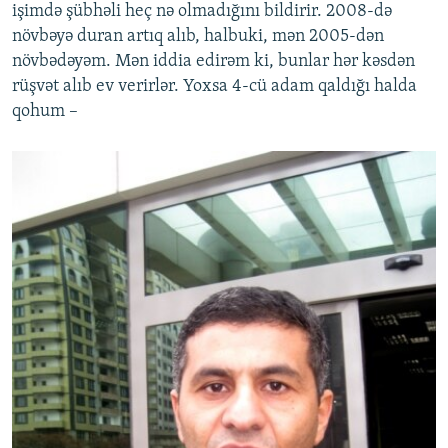
işimdə şübhəli heç nə olmadığını bildirir. 2008-də
növbəyə duran artıq alıb, halbuki, mən 2005-dən
növbədəyəm. Mən iddia edirəm ki, bunlar hər kəsdən
rüşvət alıb ev verirlər. Yoxsa 4-cü adam qaldığı halda
qohum –