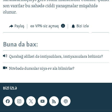
son vaxtlar bu sahədə ciddi yanaşmalar müşahidə
olunur.
Paylaş
VPN-siz açmaq
Bizi izlə
Buna da bax:
Qarabağ əlilləri də imtiyazlılara, imtiyazsızlara bölünür?
Növbədə duranlar niyə ev ala bilmirlər?
BIZI IZLƏ