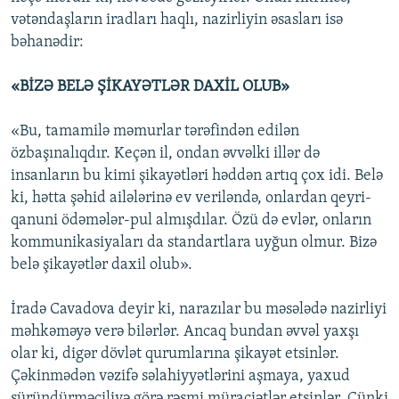
vətəndaşların iradları haqlı, nazirliyin əsasları isə
bəhanədir:
«BİZƏ BELƏ ŞİKAYƏTLƏR DAXİL OLUB»
«Bu, tamamilə məmurlar tərəfindən edilən
özbaşınalıqdır. Keçən il, ondan əvvəlki illər də
insanların bu kimi şikayətləri həddən artıq çox idi. Belə
ki, hətta şəhid ailələrinə ev veriləndə, onlardan qeyri-
qanuni ödəmələr-pul almışdılar. Özü də evlər, onların
kommunikasiyaları da standartlara uyğun olmur. Bizə
belə şikayətlər daxil olub».
İradə Cavadova deyir ki, narazılar bu məsələdə nazirliyi
məhkəməyə verə bilərlər. Ancaq bundan əvvəl yaxşı
olar ki, digər dövlət qurumlarına şikayət etsinlər.
Çəkinmədən vəzifə səlahiyyətlərini aşmaya, yaxud
süründürməçiliyə görə rəsmi müraciətlər etsinlər. Çünki