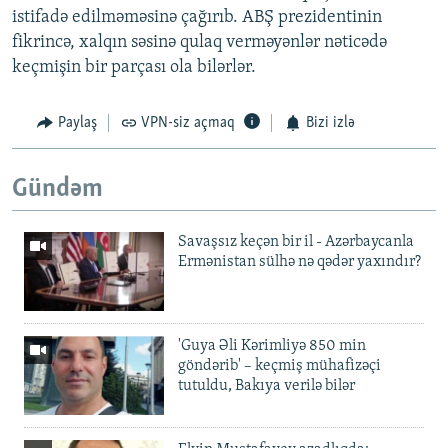
istifadə edilməməsinə çağırıb. ABŞ prezidentinin
fikrincə, xalqın səsinə qulaq verməyənlər nəticədə
keçmişin bir parçası ola bilərlər.
Paylaş
VPN-siz açmaq
Bizi izlə
Gündəm
Savaşsız keçən bir il - Azərbaycanla
Ermənistan sülhə nə qədər yaxındır?
'Guya Əli Kərimliyə 850 min
göndərib' – keçmiş mühafizəçi
tutuldu, Bakıya verilə bilər