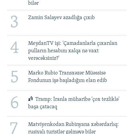
bilər
3
Zamin Salayev azadlığa çıxıb
4
MeydanTV işi: 'Çamadanlarla çıxarılan
pulların hesabını xalqa nə vaxt
verəcəksiniz?'
5
Marko Rubio Transxəzər Müəssisə
Fondunun işə başladığını elan edib
6
Tramp: İranla müharibə 'çox tezliklə'
başa çatacaq
7
Matviyenkodan Rubinyana xəbərdarlıq:
rusiyalı turistlər gəlməyə bilər