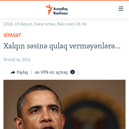
Keçid
linkləri
Əsas
2026, 10 Avqust, bazar ertəsi, Bakı vaxtı 06:44
məzmuna
GÜNDƏM
SIYASƏT
qayıt
#İZAHLA
Əsas
Xalqın səsinə qulaq verməyənlərə...
KORRUPSIOMETR
naviqasiyaya
qayıt
Fevral 16, 2011
#ƏSLINDƏ
Axtarışa
FƏRQƏ BAX
Paylaş
VPN-siz açmaq
keç
QANUNI DOĞRU
ARAŞDIRMA
MULTIMEDIA
RADIO ARXIV
VIDEO
HAQQIMIZDA
FOTOQALEREYA
OXU ZALI