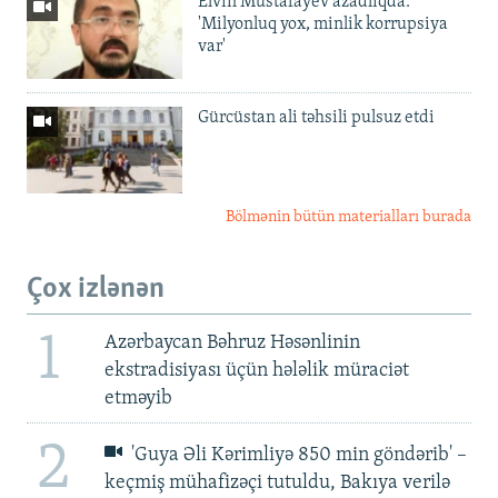
Elvin Mustafayev azadlıqda:
'Milyonluq yox, minlik korrupsiya
var'
Gürcüstan ali təhsili pulsuz etdi
Bölmənin bütün materialları burada
Çox izlənən
1
Azərbaycan Bəhruz Həsənlinin
ekstradisiyası üçün hələlik müraciət
etməyib
2
'Guya Əli Kərimliyə 850 min göndərib' –
keçmiş mühafizəçi tutuldu, Bakıya verilə