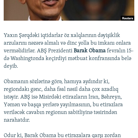
İNFOQRAFIKA
AZƏRBAYCAN ƏDƏBIYYATI KITABXANASI
MISSIYAMIZ
BIZI IZLƏ
KARIKATURA
İSLAM VƏ DEMOKRATIYA
PEŞƏ ETIKASI VƏ JURNALISTIKA STANDARTLARIMIZ
İZ - MƏDƏNIYYƏT PROQRAMI
MATERIALLARIMIZDAN ISTIFADƏ
Yaxın Şərqdəki iqtidarlar öz xalqlarının dəyişiklik
AZADLIQRADIOSU MOBIL TELEFONUNUZDA
RFE/RL-in bütün saytları
arzularını nəzərə almalı və dinc yolla bu imkanı onlara
BIZIMLƏ ƏLAQƏ
verməlidirlər. ABŞ Prezidenti
Barak Obama
fevralın 15-
də Washingtonda keçirdiyi mətbuat konfransında belə
XƏBƏR BÜLLETENLƏRIMIZ
deyib.
Obamanın sözlərinə görə, hamıya aydındır ki,
regiondakı gənc, daha fəal nəsil daha çox azadlıq
istəyir. ABŞ isə Misirdəki etirazların İran, Bəhreyn,
Yəmən və başqa yerlərə yayılmasının, bu etirazlara
veriləcək cavabın regionun sabitliyinə təsirindən
narahatdır.
Odur ki, Barak Obama bu etirazalara qarşı zordan