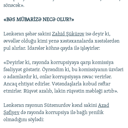
sönəcək».
«BƏS MÜBARİZƏ NECƏ OLUR?»
Lənkəran şəhər sakini
Zahid Şükürov
isə deyir ki,
əvvəllər olduğu kimi yenə xəstəxanalarda xəstələrdən
pul alırlar. İdarələr köhnə qayda ilə işləyirlər:
«Deyirlər ki, rayonda korrupsiyaya qarşı komissiya
fəaliyyət göstərir. Öyrəndim ki, bu komissiyanın üzvləri
o adamlardır ki, onlar korrupsiyaya rəvac verirlər.
Ancaq ehtiyat edirlər. Vətəndaşlarla kobud rəftar
etmirlər. Rüşvət azalıb, lakin rüşvətin məbləği artıb».
Lənkəran rayonun Sütəmurdov kənd sakini
Azad
Şəfiyev
də rayonda korrupsiya ilə bağlı yenilik
olmadığını söylədi: