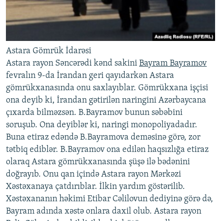
Astara Gömrük İdarəsi
Astara rayon Səncərədi kənd sakini
Bayram Bayramov
fevralın 9-da İrandan geri qayıdarkən Astara
gömrükxanasında onu saxlayıblar. Gömrükxana işçisi
ona deyib ki, İrandan gətirilən naringini Azərbaycana
çıxarda bilməzsən. B.Bayramov bunun səbəbini
soruşub. Ona deyiblər ki, naringi monopoliyadadır.
Buna etiraz edəndə B.Bayramova deməsinə görə, zor
tətbiq ediblər. B.Bayramov ona edilən haqsızlığa etiraz
olaraq Astara gömrükxanasında şüşə ilə bədənini
doğrayıb. Onu qan içində Astara rayon Mərkəzi
Xəstəxanaya çatdırıblar. İlkin yardım göstərilib.
Xəstəxananın həkimi Etibar Cəlilovun dediyinə görə də,
Bayram adında xəstə onlara daxil olub. Astara rayon