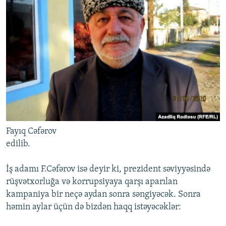
Fayıq Cəfərov
edilib.
İş adamı F.Cəfərov isə deyir ki, prezident səviyyəsində
rüşvətxorluğa və korrupsiyaya qarşı aparılan
kampaniya bir neçə aydan sonra səngiyəcək. Sonra
həmin aylar üçün də bizdən haqq istəyəcəklər: