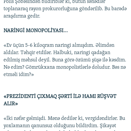
Polis Şöbəsindən bildiriblər ki, bütün sənədlər
toplanaraq rayon prokurorluğuna göndərilib. Bu barədə
araşdırma gedir.
NARİNGİ MONOPOLİYASI...
«Ev üçün 5-6 kiloqram naringi almışdım. Əlimdən
aldılar. Təhqir etdilər. Halbuki, naringi qadağan
edilmiş məhsul deyil. Buna görə özümü şüşə ilə kəsdim.
Nə edim? Gömrükxana monopolistlərlə doludur. Bəs nə
etməli idim?»
«PREZİDENTİ ÇIXMAQ ŞƏRTİ İLƏ HAMI RÜŞVƏT
ALIR»
«İki nəfər gəlmişdi. Mənə dedilər ki, vergidəndirlər. Bu
yoxlamanın qanunsuz olduğunu bildirdim. Şikayət