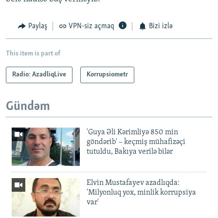
Paylaş
VPN-siz açmaq
Bizi izlə
This item is part of
Radio: AzadliqLive
Korrupsiometr
Gündəm
'Guya Əli Kərimliyə 850 min
göndərib' – keçmiş mühafizəçi
tutuldu, Bakıya verilə bilər
Elvin Mustafayev azadlıqda:
'Milyonluq yox, minlik korrupsiya
var'