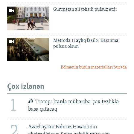
Gürcüstan ali təhsili pulsuz etdi
Metroda 11 aylıq fasilə: 'Daşınma
pulsuz olsun'
Bölmənin bütün materialları burada
Çox izlənən
1
Tramp: İranla müharibə 'çox tezliklə'
başa çatacaq
2
Azərbaycan Bəhruz Həsənlinin