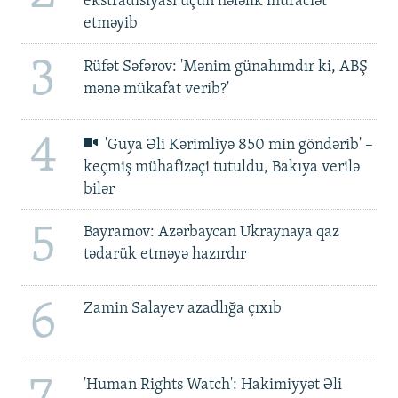
ekstradisiyası üçün hələlik müraciət
etməyib
3
Rüfət Səfərov: 'Mənim günahımdır ki, ABŞ
mənə mükafat verib?'
4
'Guya Əli Kərimliyə 850 min göndərib' –
keçmiş mühafizəçi tutuldu, Bakıya verilə
bilər
5
Bayramov: Azərbaycan Ukraynaya qaz
tədarük etməyə hazırdır
6
Zamin Salayev azadlığa çıxıb
'Human Rights Watch': Hakimiyyət Əli