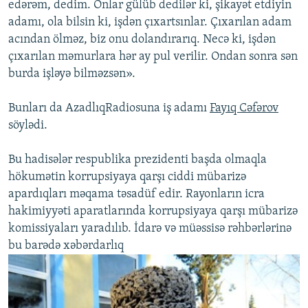
edərəm, dedim. Onlar gülüb dedilər ki, şikayət etdiyin
adamı, ola bilsin ki, işdən çıxartsınlar. Çıxarılan adam
acından ölməz, biz onu dolandırarıq. Necə ki, işdən
çıxarılan məmurlara hər ay pul verilir. Ondan sonra sən
burda işləyə bilməzsən».
Bunları da AzadlıqRadiosuna iş adamı
Fayıq Cəfərov
söylədi.
Bu hadisələr respublika prezidenti başda olmaqla
hökumətin korrupsiyaya qarşı ciddi mübarizə
apardıqları məqama təsadüf edir. Rayonların icra
hakimiyyəti aparatlarında korrupsiyaya qarşı mübarizə
komissiyaları yaradılıb. İdarə və müəssisə rəhbərlərinə
bu barədə xəbərdarlıq