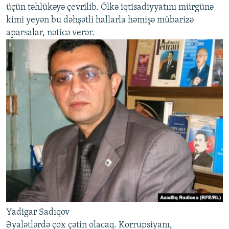
üçün təhlükəyə çevrilib. Ölkə iqtisadiyyatını mürgünə
kimi yeyən bu dəhşətli hallarla həmişə mübarizə
aparsalar, nəticə verər.
Yadigar Sadıqov
Əyalətlərdə çox çətin olacaq. Korrupsiyanı,