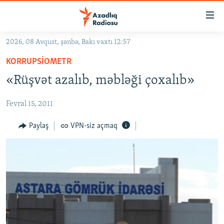
Keçid
linkləri
Əsas
2026, 08 Avqust, şənbə, Bakı vaxtı 12:57
məzmuna
GÜNDƏM
KORRUPSIOMETR
qayıt
#İZAHLA
Əsas
«Rüşvət azalıb, məbləği çoxalıb»
KORRUPSIOMETR
naviqasiyaya
qayıt
Fevral 15, 2011
#ƏSLINDƏ
Axtarışa
FƏRQƏ BAX
Paylaş
VPN-siz açmaq
keç
QANUNI DOĞRU
ARAŞDIRMA
MULTIMEDIA
RADIO ARXIV
VIDEO
HAQQIMIZDA
FOTOQALEREYA
OXU ZALI