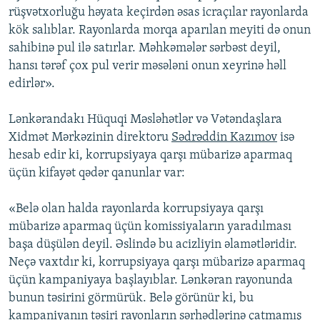
rüşvətxorluğu həyata keçirdən əsas icraçılar rayonlarda
kök salıblar. Rayonlarda morqa aparılan meyiti də onun
sahibinə pul ilə satırlar. Məhkəmələr sərbəst deyil,
hansı tərəf çox pul verir məsələni onun xeyrinə həll
edirlər».
Lənkərandakı Hüquqi Məsləhətlər və Vətəndaşlara
Xidmət Mərkəzinin direktoru
Sədrəddin Kazımov
isə
hesab edir ki, korrupsiyaya qarşı mübarizə aparmaq
üçün kifayət qədər qanunlar var:
«Belə olan halda rayonlarda korrupsiyaya qarşı
mübarizə aparmaq üçün komissiyaların yaradılması
başa düşülən deyil. Əslində bu acizliyin əlamətləridir.
Neçə vaxtdır ki, korrupsiyaya qarşı mübarizə aparmaq
üçün kampaniyaya başlayıblar. Lənkəran rayonunda
bunun təsirini görmürük. Belə görünür ki, bu
kampaniyanın təsiri rayonların sərhədlərinə çatmamış