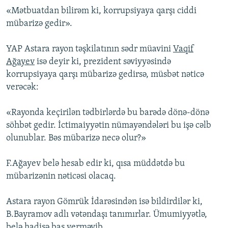
«Mətbuatdan bilirəm ki, korrupsiyaya qarşı ciddi
mübarizə gedir».
YAP Astara rayon təşkilatının sədr müavini
Vaqif
Ağayev
isə deyir ki, prezident səviyyəsində
korrupsiyaya qarşı mübarizə gedirsə, müsbət nəticə
verəcək:
«Rayonda keçirilən tədbirlərdə bu barədə dönə-dönə
söhbət gedir. İctimaiyyətin nümayəndələri bu işə cəlb
olunublar. Bəs mübarizə necə olur?»
F.Ağayev belə hesab edir ki, qısa müddətdə bu
mübarizənin nəticəsi olacaq.
Astara rayon Gömrük İdarəsindən isə bildirdilər ki,
B.Bayramov adlı vətəndaşı tanımırlar. Ümumiyyətlə,
belə hadisə baş verməyib.