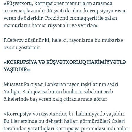
«Rüşvətxoru, korrupsioner məmurların arasında
axtarmaq lazımdır. Rüşvəti də alan, korrupsiyaya rəvac
verən də özləridir. Prezidenti çıxmaq şərti ilə qalan
məmurların hamısı rüşvət alır və verirlər».
F.Cəfərov düşünür ki, hələ ki, rayonlarda bu mübarizə
özünü göstərmir.
«KORRUPSİYA VƏ RÜŞVƏTXORLUQ HAKİMİYYƏTLƏ
YAŞIDDIR»
Müsavat Partiyası Lənkəran rayon təşkilatının sədri
Yadigar Sadıqov
isə bütün bunların səbəbini ərəb
ölkələrində baş verən xalq etirazlarında görür:
«Korrupsiya və rüşvətxorluq bu hakimiyyətlə yaşıddır.
Bu illər ərzində bu dəhşətli halları görmürdülər? Özləri
tərəfindən yaratdıqları korrupsiya piramidası indi onlar