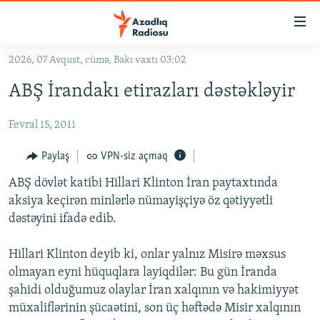
Keçid
linkləri
Əsas
2026, 07 Avqust, cümə, Bakı vaxtı 03:02
məzmuna
GÜNDƏM
ABŞ İrandakı etirazları dəstəkləyir
qayıt
#İZAHLA
Əsas
Fevral 15, 2011
KORRUPSIOMETR
naviqasiyaya
qayıt
#ƏSLINDƏ
Paylaş
VPN-siz açmaq
Axtarışa
FƏRQƏ BAX
keç
ABŞ dövlət katibi Hillari Klinton İran paytaxtında
aksiya keçirən minlərlə nümayişçiyə öz qətiyyətli
QANUNI DOĞRU
dəstəyini ifadə edib.
ARAŞDIRMA
Hillari Klinton deyib ki, onlar yalnız Misirə məxsus
MULTIMEDIA
olmayan eyni hüquqlara layiqdilər: Bu gün İranda
RADIO ARXIV
VIDEO
şahidi olduğumuz olaylar İran xalqının və hakimiyyət
HAQQIMIZDA
müxaliflərinin şücaətini, son üç həftədə Misir xalqının
FOTOQALEREYA
OXU ZALI