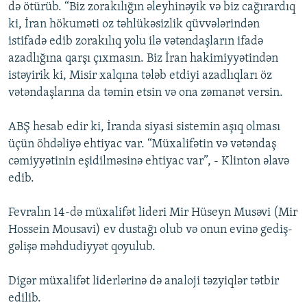
də ötürüb. “Biz zorakılığın əleyhinəyik və biz cağırardıq
ki, İran hökuməti oz təhlükəsizlik qüvvələrindən
istifadə edib zorakılıq yolu ilə vətəndaşların ifadə
azadlığına qarşı çıxmasın. Biz İran hakimiyyətindən
istəyirik ki, Misir xalqına tələb etdiyi azadlıqları öz
vətəndaşlarına da təmin etsin və ona zəmanət versin.
ABŞ hesab edir ki, İranda siyasi sistemin aşıq olması
üçün öhdəliyə ehtiyac var. “Müxalifətin və vətəndaş
cəmiyyətinin eşidilməsinə ehtiyac var”, - Klinton əlavə
edib.
Fevralın 14-də müxalifət lideri Mir Hüseyn Musəvi (Mir
Hossein Mousavi) ev dustağı olub və onun evinə gediş-
gəlişə məhdudiyyət qoyulub.
Digər müxalifət liderlərinə də analoji təzyiqlər tətbir
edilib.