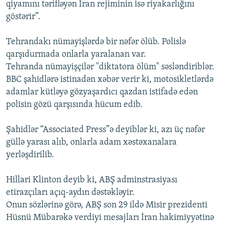
qiyamını tərifləyən İran rejiminin isə riyakarlığını
İNFOQRAFIKA
AZƏRBAYCAN ƏDƏBIYYATI KITABXANASI
MISSIYAMIZ
göstərir”.
BIZI IZLƏ
KARIKATURA
İSLAM VƏ DEMOKRATIYA
PEŞƏ ETIKASI VƏ JURNALISTIKA STANDARTLARIMIZ
Tehrandakı nümayişlərdə bir nəfər ölüb. Polislə
İZ - MƏDƏNIYYƏT PROQRAMI
MATERIALLARIMIZDAN ISTIFADƏ
qarşıdurmada onlarla yaralanan var.
AZADLIQRADIOSU MOBIL TELEFONUNUZDA
RFE/RL-in bütün saytları
Tehranda nümayişçilər "diktatora ölüm" səsləndiriblər.
BBC şahidlərə istinadən xəbər verir ki, motosikletlərdə
BIZIMLƏ ƏLAQƏ
adamlar kütləyə gözyaşardıcı qazdan istifadə edən
XƏBƏR BÜLLETENLƏRIMIZ
polisin gözü qarşısında hücum edib.
Şahidlər “Associated Press”ə deyiblər ki, azı üç nəfər
güllə yarası alıb, onlarla adam xəstəxanalara
yerləşdirilib.
Hillari Klinton deyib ki, ABŞ adminstrasiyası
etirazçıları açıq-aydın dəstəkləyir.
Onun sözlərinə görə, ABŞ son 29 ildə Misir prezidenti
Hüsnü Mübarəkə verdiyi mesajları İran hakimiyyətinə