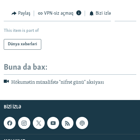
Paylaş
VPN-siz açmaq
Bizi izlə
This item is part of
Dünya xəbərləri
Buna da bax:
Hökumətin müxalifətə "nifrət günü" aksiyası
BIZI IZLƏ