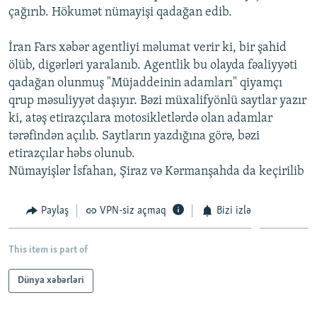
çağırıb. Hökumət nümayişi qadağan edib.
İNFOQRAFIKA
AZƏRBAYCAN ƏDƏBIYYATI KITABXANASI
MISSIYAMIZ
BIZI IZLƏ
KARIKATURA
İSLAM VƏ DEMOKRATIYA
PEŞƏ ETIKASI VƏ JURNALISTIKA STANDARTLARIMIZ
İran Fars xəbər agentliyi məlumat verir ki, bir şahid
ölüb, digərləri yaralanıb. Agentlik bu olayda fəaliyyəti
İZ - MƏDƏNIYYƏT PROQRAMI
MATERIALLARIMIZDAN ISTIFADƏ
qadağan olunmuş "Müjaddeinin adamları" qiyamçı
AZADLIQRADIOSU MOBIL TELEFONUNUZDA
RFE/RL-in bütün saytları
qrup məsuliyyət daşıyır. Bəzi müxalifyönlü saytlar yazır
BIZIMLƏ ƏLAQƏ
ki, atəş etirazçılara motosikletlərdə olan adamlar
tərəfindən açılıb. Saytların yazdığına görə, bəzi
XƏBƏR BÜLLETENLƏRIMIZ
etirazçılar həbs olunub.
Nümayişlər İsfahan, Şiraz və Kərmanşahda da keçirilib
Paylaş
VPN-siz açmaq
Bizi izlə
This item is part of
Dünya xəbərləri