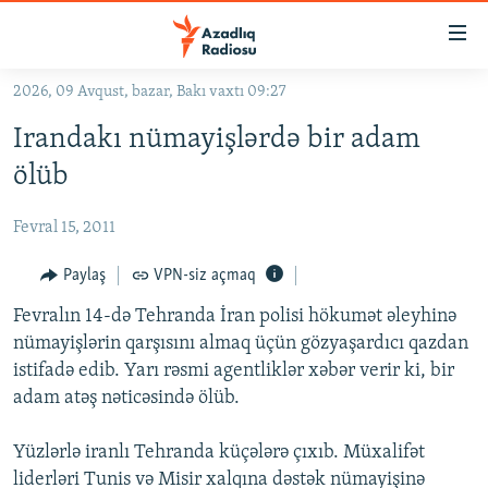
Keçid
linkləri
Əsas
2026, 09 Avqust, bazar, Bakı vaxtı 09:27
məzmuna
GÜNDƏM
Irandakı nümayişlərdə bir adam
qayıt
#İZAHLA
Əsas
ölüb
KORRUPSIOMETR
naviqasiyaya
qayıt
Fevral 15, 2011
#ƏSLINDƏ
Axtarışa
FƏRQƏ BAX
Paylaş
VPN-siz açmaq
keç
QANUNI DOĞRU
Fevralın 14-də Tehranda İran polisi hökumət əleyhinə
nümayişlərin qarşısını almaq üçün gözyaşardıcı qazdan
ARAŞDIRMA
istifadə edib. Yarı rəsmi agentliklər xəbər verir ki, bir
MULTIMEDIA
adam atəş nəticəsində ölüb.
RADIO ARXIV
VIDEO
Yüzlərlə iranlı Tehranda küçələrə çıxıb. Müxalifət
HAQQIMIZDA
FOTOQALEREYA
OXU ZALI
liderləri Tunis və Misir xalqına dəstək nümayişinə