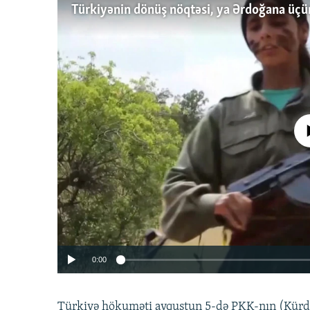
No media source 
0:00
Türkiyə hökuməti avqustun 5-də PKK-nın (Kürdüs