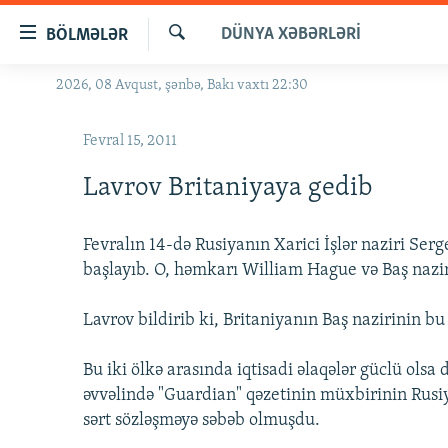
Keçid
DÜNYA XƏBƏRLƏRI
BÖLMƏLƏR
linkləri
Axtar
Əsas
2026, 08 Avqust, şənbə, Bakı vaxtı 22:30
GÜNDƏM
məzmuna
#İZAHLA
qayıt
Fevral 15, 2011
Əsas
KORRUPSIOMETR
naviqasiyaya
Lavrov Britaniyaya gedib
#ƏSLINDƏ
qayıt
Axtarışa
FƏRQƏ BAX
Fevralın 14-də Rusiyanın Xarici İşlər naziri Ser
keç
QANUNI DOĞRU
başlayıb. O, həmkarı William Hague və Baş naz
ARAŞDIRMA
Lavrov bildirib ki, Britaniyanın Baş nazirinin bu
MULTIMEDIA
Bu iki ölkə arasında iqtisadi əlaqələr güclü olsa
RADIO ARXIV
VIDEO
əvvəlində "Guardian" qəzetinin müxbirinin Rusi
HAQQIMIZDA
FOTOQALEREYA
OXU ZALI
sərt sözləşməyə səbəb olmuşdu.