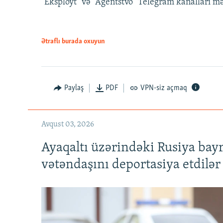
"Eksployt" və "Agentstvo" Telegram kanalları m
Ətraflı burada oxuyun
Paylaş
PDF
VPN-siz açmaq
Avqust 03, 2026
Ayaqaltı üzərindəki Rusiya bay
vətəndaşını deportasiya etdilər