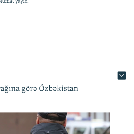
əlumat yayıb.
rağına görə Özbəkistan