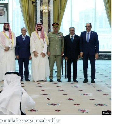
ə müdafiə sazişi imzalayıblar