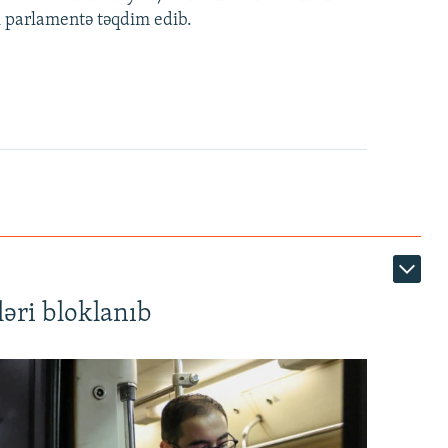
i parlamentə təqdim edib.
480p
720p
1080p
360p
480p
1080p
əri bloklanıb