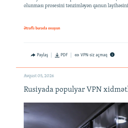
olunması prosesini tənzimləyən qanun layihəsin
Ətraflı burada oxuyun
Auto
240p
720p
Paylaş
PDF
VPN-siz açmaq
Avqust 05, 2026
Rusiyada populyar VPN xidmətl