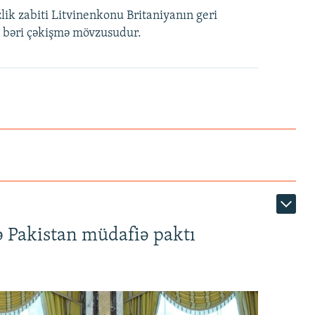
lik zabiti Litvinenkonu Britaniyanın geri
n bəri çəkişmə mövzusudur.
ə Pakistan müdafiə paktı