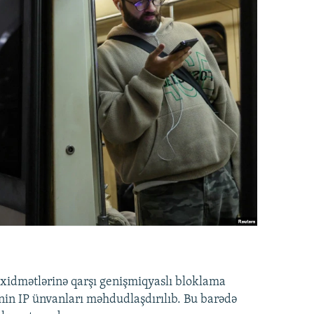
idmətlərinə qarşı genişmiqyaslı bloklama
nin IP ünvanları məhdudlaşdırılıb. Bu barədə