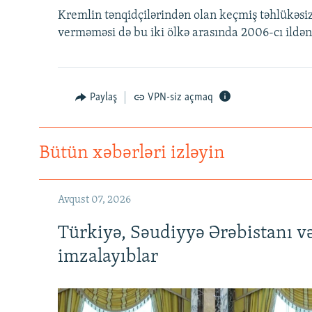
İNFOQRAFIKA
AZƏRBAYCAN ƏDƏBIYYATI KITABXANASI
MISSIYAMIZ
Kremlin tənqidçilərindən olan keçmiş təhlükəsiz
KARIKATURA
İSLAM VƏ DEMOKRATIYA
PEŞƏ ETIKASI VƏ JURNALISTIKA
verməməsi də bu iki ölkə arasında 2006-cı ildə
STANDARTLARIMIZ
İZ - MƏDƏNIYYƏT PROQRAMI
MATERIALLARIMIZDAN ISTIFADƏ
AZADLIQRADIOSU MOBIL TELEFONUNUZDA
Paylaş
VPN-siz açmaq
BIZIMLƏ ƏLAQƏ
XƏBƏR BÜLLETENLƏRIMIZ
Bütün xəbərləri izləyin
Avqust 07, 2026
Türkiyə, Səudiyyə Ərəbistanı v
imzalayıblar