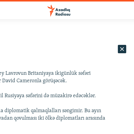
gey Lavrovun Britaniyaya ikigünlük səfəri
ir David Cameronla görüşəcək.
 il Rusiyaya səfərini də müzakirə edəcəklər.
 da diplomatik qalmaqlalları səngimir. Bu ayın
yadan qovulması iki ölkə diplomatları arasında