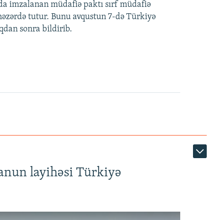
nda imzalanan müdafiə paktı sırf müdafiə
i nəzərdə tutur. Bunu avqustun 7-də Türkiyə
qdan sonra bildirib.
anun layihəsi Türkiyə