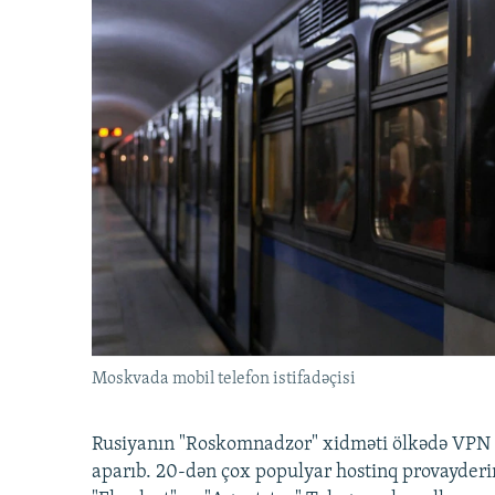
Moskvada mobil telefon istifadəçisi
Rusiyanın "Roskomnadzor" xidməti ölkədə VPN x
aparıb. 20-dən çox populyar hostinq provayderi