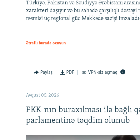
Türkiyə, Pakistan və Səudiyyə Ərəbistanı arası
xarakteri daşıyır və bu sahədə qarşılıqlı dəstəy
rəsmisi üç regional güc Məkkədə sazişi imzaladı
Ətraflı burada oxuyun
Paylaş
PDF
VPN-siz açmaq
Avqust 05, 2026
PKK-nın buraxılması ilə bağlı q
parlamentinə təqdim olunub