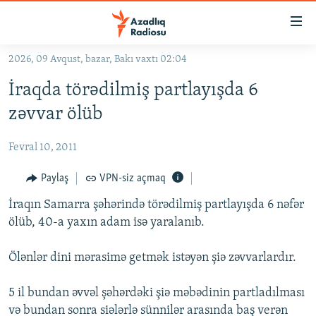
Keçid
linkləri
Əsas
2026, 09 Avqust, bazar, Bakı vaxtı 02:04
məzmuna
GÜNDƏM
İraqda törədilmiş partlayışda 6
qayıt
#İZAHLA
Əsas
zəvvar ölüb
KORRUPSIOMETR
naviqasiyaya
qayıt
Fevral 10, 2011
#ƏSLINDƏ
Axtarışa
FƏRQƏ BAX
Paylaş
VPN-siz açmaq
keç
QANUNI DOĞRU
İraqın Samarra şəhərində törədilmiş partlayışda 6 nəfər
ölüb, 40-a yaxın adam isə yaralanıb.
ARAŞDIRMA
MULTIMEDIA
Ölənlər dini mərasimə getmək istəyən şiə zəvvarlardır.
RADIO ARXIV
VIDEO
5 il bundan əvvəl şəhərdəki şiə məbədinin partladılması
HAQQIMIZDA
FOTOQALEREYA
OXU ZALI
və bundan sonra siələrlə sünnilər arasında baş verən