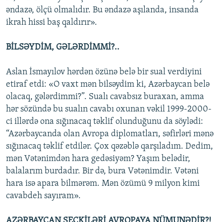
əndazə, ölçü olmalıdır. Bu əndazə aşılanda, insanda
ikrah hissi baş qaldırır».
BİLSƏYDİM, GƏLƏRDİMMİ?..
Aslan İsmayılov hərdən özünə belə bir sual verdiyini
etiraf etdi: «O vaxt mən bilsəydim ki, Azərbaycan belə
olacaq, gələrdimmi?”. Sualı cavabsız buraxan, amma
hər sözündə bu sualın cavabı oxunan vəkil 1999-2000-
ci illərdə ona sığınacaq təklif olunduğunu da söylədi:
“Azərbaycanda olan Avropa diplomatları, səfirləri mənə
sığınacaq təklif etdilər. Çox qəzəblə qarşıladım. Dedim,
mən Vətənimdən hara gedəsiyəm? Yaşım belədir,
balalarım burdadır. Bir də, bura Vətənimdir. Vətəni
hara isə apara bilmərəm. Mən özümü 9 milyon kimi
cavabdeh sayıram».
AZƏRBAYCAN SEÇKİLƏRİ AVROPAYA NÜMUNƏDİR?!