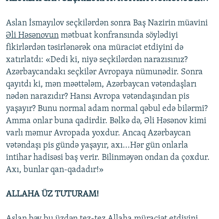
Aslan İsmayılov seçkilərdən sonra Baş Nazirin müavini
Əli Həsənovun
mətbuat konfransında söylədiyi
fikirlərdən təsirlənərək ona müraciət etdiyini də
xatırlatdı: «Dedi ki, niyə seçkilərdən narazısınız?
Azərbaycandakı seçkilər Avropaya nümunədir. Sonra
qayıtdı ki, mən məəttələm, Azərbaycan vətəndaşları
nədən narazıdır? Hansı Avropa vətəndaşından pis
yaşayır? Bunu normal adam normal qəbul edə bilərmi?
Amma onlar buna qadirdir. Bəlkə də, Əli Həsənov kimi
varlı məmur Avropada yoxdur. Ancaq Azərbaycan
vətəndaşı pis gündə yaşayır, axı...Hər gün onlarla
intihar hadisəsi baş verir. Bilinməyən ondan da çoxdur.
Axı, bunlar qan-qadadır!»
ALLAHA ÜZ TUTURAM!
Aslan bəy bu üzdən tez-tez Allaha müraciət etdiyini