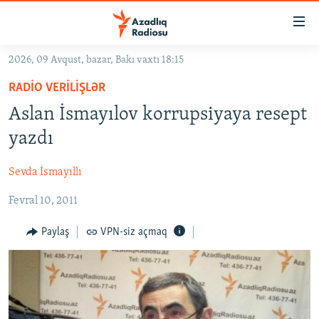
Keçid
linkləri
Əsas
2026, 09 Avqust, bazar, Bakı vaxtı 18:15
məzmuna
GÜNDƏM
RADIO VERILIŞLƏR
qayıt
#İZAHLA
Əsas
Aslan İsmayılov korrupsiyaya resept
KORRUPSIOMETR
naviqasiyaya
yazdı
qayıt
#ƏSLINDƏ
Axtarışa
Sevda İsmayıllı
FƏRQƏ BAX
keç
Fevral 10, 2011
QANUNI DOĞRU
ARAŞDIRMA
Paylaş
VPN-siz açmaq
MULTIMEDIA
RADIO ARXIV
VIDEO
HAQQIMIZDA
FOTOQALEREYA
OXU ZALI