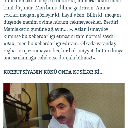
bunu deməkdə məqsədi budur ki, minlərlə adam məni
kimi düşünür. Mən bunu dilimə gətirirəm. Amma
çoxları məqam gözləyir ki, hayıf alsın. Bilin ki, məqam
düşəndə mənim evimə hücum çəkməyəcəklər. Bəsdir!
Məmləkətin gününə ağlayın... ». Aslan İsmayılov
kiminsə bu xəbərdarlığı etməsini tam normal saydı:
«Bax, mən bu xəbərdarlığı edirəm. Ölkədə vətəndaş
rəğbətini qazanmayan heç bir hakimiyyət, bütün dünya
onu saxlamağa cəhd etsə də, qala bilməz!».
KORRUPSİYANIN KÖKÜ ONDA KƏSİLƏR Kİ...