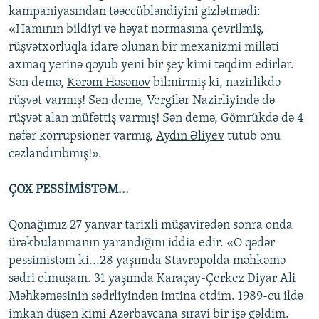
kampaniyasından təəccübləndiyini gizlətmədi:
«Hamının bildiyi və həyat normasına çevrilmiş,
rüşvətxorluqla idarə olunan bir mexanizmi milləti
axmaq yerinə qoyub yeni bir şey kimi təqdim edirlər.
Sən demə,
Kərəm Həsənov
bilmirmiş ki, nazirlikdə
rüşvət varmış! Sən demə, Vergilər Nazirliyində də
rüşvət alan müfəttiş varmış! Sən demə, Gömrükdə də 4
nəfər korrupsioner varmış,
Aydın Əliyev
tutub onu
cəzlandırıbmış!».
ÇOX PESSİMİSTƏM...
Qonağımız 27 yanvar tarixli müşavirədən sonra onda
ürəkbulanmanın yarandığını iddia edir. «O qədər
pessimistəm ki...28 yaşımda Stavropolda məhkəmə
sədri olmuşam. 31 yaşımda Karaçay-Çerkez Diyar Ali
Məhkəməsinin sədrliyindən imtina etdim. 1989-cu ildə
imkan düşən kimi Azərbaycana sıravi bir işə gəldim.