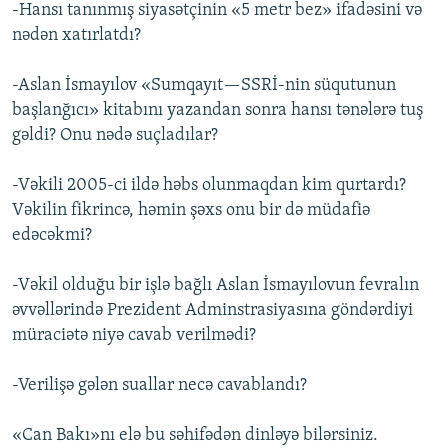
-Hansı tanınmış siyasətçinin «5 metr bez» ifadəsini və
nədən xatırlatdı?
-Aslan İsmayılov «Sumqayıt—SSRİ-nin süqutunun
başlanğıcı» kitabını yazandan sonra hansı tənələrə tuş
gəldi? Onu nədə suçladılar?
-Vəkili 2005-ci ildə həbs olunmaqdan kim qurtardı?
Vəkilin fikrincə, həmin şəxs onu bir də müdafiə
edəcəkmi?
-Vəkil olduğu bir işlə bağlı Aslan İsmayılovun fevralın
əvvəllərində Prezident Adminstrasiyasına göndərdiyi
müraciətə niyə cavab verilmədi?
-Verilişə gələn suallar necə cavablandı?
«Can Bakı»nı elə bu səhifədən dinləyə bilərsiniz.