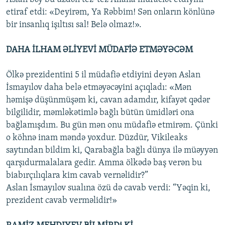
etiraf etdi: «Deyirəm, Ya Rəbbim! Sən onların könlünə
bir insanlıq işıltısı sal! Belə olmaz!».
DAHA İLHAM ƏLİYEVİ MÜDAFİƏ ETMƏYƏCƏM
Ölkə prezidentini 5 il müdafiə etdiyini deyən Aslan
İsmayılov daha belə etməyəcəyini açıqladı: «Mən
həmişə düşünmüşəm ki, cavan adamdır, kifayət qədər
bilgilidir, məmləkətimlə bağlı bütün ümidləri ona
bağlamışdım. Bu gün mən onu müdafiə etmirəm. Çünki
o köhnə inam məndə yoxdur. Düzdür, Vikileaks
saytından bildim ki, Qarabağla bağlı dünya ilə müəyyən
qarşıdurmalalara gedir. Amma ölkədə baş verən bu
biabırçılıqlara kim cavab vernəlidir?”
Aslan İsmayılov sualına özü də cavab verdi: “Yəqin ki,
prezident cavab verməlidir!»