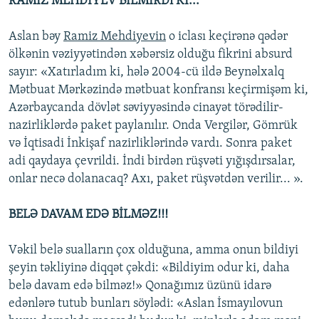
RAMİZ MEHDIYEV BİLMİRDi Kİ...
Aslan bəy
Ramiz Mehdiyevin
o iclası keçirənə qədər
ölkənin vəziyyətindən xəbərsiz olduğu fikrini absurd
sayır: «Xatırladım ki, hələ 2004-cü ildə Beynəlxalq
Mətbuat Mərkəzində mətbuat konfransı keçirmişəm ki,
Azərbaycanda dövlət səviyyəsində cinayət törədilir-
nazirliklərdə paket paylanılır. Onda Vergilər, Gömrük
və İqtisadi İnkişaf nazirliklərində vardı. Sonra paket
adi qaydaya çevrildi. İndi birdən rüşvəti yığışdırsalar,
onlar necə dolanacaq? Axı, paket rüşvətdən verilir... ».
BELƏ DAVAM EDƏ BİLMƏZ!!!
Vəkil belə sualların çox olduğuna, amma onun bildiyi
şeyin təkliyinə diqqət çəkdi: «Bildiyim odur ki, daha
belə davam edə bilməz!» Qonağımız üzünü idarə
edənlərə tutub bunları söylədi: «Aslan İsmayılovun