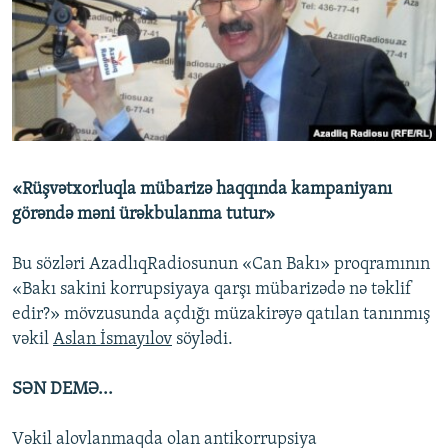
İNFOQRAFIKA
AZƏRBAYCAN ƏDƏBIYYATI KITABXANASI
MISSIYAMIZ
BIZI IZLƏ
KARIKATURA
İSLAM VƏ DEMOKRATIYA
PEŞƏ ETIKASI VƏ JURNALISTIKA STANDARTLARIMIZ
İZ - MƏDƏNIYYƏT PROQRAMI
MATERIALLARIMIZDAN ISTIFADƏ
AZADLIQRADIOSU MOBIL TELEFONUNUZDA
RFE/RL-in bütün saytları
BIZIMLƏ ƏLAQƏ
«Rüşvətxorluqla mübarizə haqqında kampaniyanı
XƏBƏR BÜLLETENLƏRIMIZ
görəndə məni ürəkbulanma tutur»
Bu sözləri AzadlıqRadiosunun «Can Bakı» proqramının
«Bakı sakini korrupsiyaya qarşı mübarizədə nə təklif
edir?» mövzusunda açdığı müzakirəyə qatılan tanınmış
vəkil
Aslan İsmayılov
söylədi.
SƏN DEMƏ...
Vəkil alovlanmaqda olan antikorrupsiya