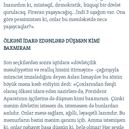
İnanırdım ki, müstəqil, demokratik, hüquqi bir dövlət
qurulacaq. Firavan yaşayacağıq...İndi 3 uşağım var. Ona
görə pessimistəm ki, onlar bu məmləkətdə necə
yaşaycaqlar?».
ÖLKƏNİ İDARƏ EDƏNLƏRƏ DÜŞMƏN KİMİ
BAXMIRAM
Son seçkilərdən sonra iqtidara «dövlətçilik
məsuliyyətini və reallıq hissini itirməyin» -çağırışıyla
müraciət imzaladığını deyən Aslan İsmayılov bu sözün
böyük məna kəsb etdiyini dedi: «Çoxlarından fərqli
olaraq ölkəni idarə edən nazirlərə də, Prezident
Aparatının işçilərinə də düşmən kimi baxmıram. Çünki
mənim dövlətim istəsəm də, istəməsəm də bunlardan
asılıdır. Onlar mənə sağlam, ağıllı, ləyaqətli lazımdır. Bu
məmurların bəzisi mənim qanımı içib. Amma istəmişəm
ki, onlar nəhayət başa düşsün ki, belə olmaz! Hər şeydə