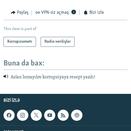
Paylaş
VPN-siz açmaq
Bizi izlə
This item is part of
Korrupsiometr
Radio verilişlər
Buna da bax:
Aslan İsmayılov korrupsiyaya resept yazdı!
BIZI IZLƏ