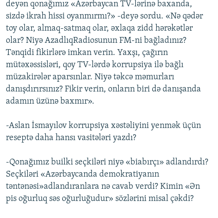
deyən qonağımız «Azərbaycan TV-lərinə baxanda,
sizdə ikrah hissi oyanmırmı?» -deyə sordu. «Nə qədər
toy olar, almaq-satmaq olar, əxlaqa zidd hərəkətlər
olar? Niyə AzadlıqRadiosunun FM-ni bağladınız?
Tənqidi fikirlərə imkan verin. Yaxşı, çağırın
mütəxəssisləri, qoy TV-lərdə korrupsiya ilə bağlı
müzakirələr aparsınlar. Niyə təkcə məmurları
danışdırırsınız? Fikir verin, onların biri də danışanda
adamın üzünə baxmır».
-Aslan İsmayılov korrupsiya xəstəliyini yenmək üçün
reseptə daha hansı vasitələri yazdı?
-Qonağımız builki seçkiləri niyə «biabırçı» adlandırdı?
Seçkiləri «Azərbaycanda demokratiyanın
təntənəsi»adlandıranlara nə cavab verdi? Kimin «Ən
pis oğurluq səs oğurluğudur» sözlərini misal çəkdi?