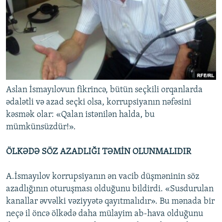
Aslan İsmayılovun fikrincə, bütün seçkili orqanlarda
ədalətli və azad seçki olsa, korrupsiyanın nəfəsini
kəsmək olar: «Qalan istənilən halda, bu
mümkünsüzdür!».
ÖLKƏDƏ SÖZ AZADLIĞI TƏMİN OLUNMALIDIR
A.İsmayılov korrupsiyanın ən vacib düşməninin söz
azadlığının oturuşması olduğunu bildirdi. «Susdurulan
kanallar əvvəlki vəziyyətə qayıtmalıdır». Bu mənada bir
neçə il öncə ölkədə daha mülayim ab-hava olduğunu