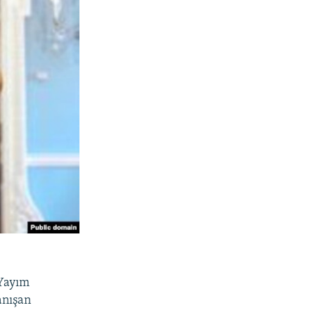
 Yayım
anışan