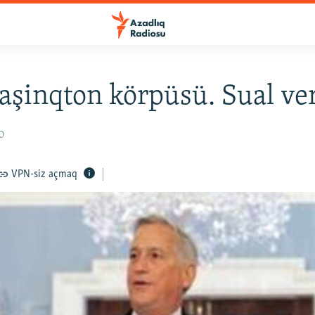
aşinqton körpüsü. Sual ve
10
VPN-siz açmaq