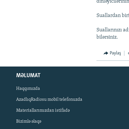
dinləyicilərini
Suallardan biri
Suallarınızı ad
bilərsiniz.
Paylaş
MƏLUMAT
Haqqımızda
AzadlıqRadiosu mobil telefonuzda
Materiallarımızdan istifadə
BIZI IZLƏ
Bizimlə əlaqə