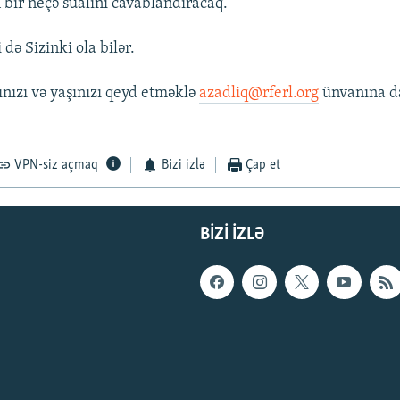
n bir neçə sualını cavablandıracaq.
 də Sizinki ola bilər.
ınızı və yaşınızı qeyd etməklə
azadliq@rferl.org
ünvanına da
VPN-siz açmaq
Bizi izlə
Çap et
BIZI IZLƏ