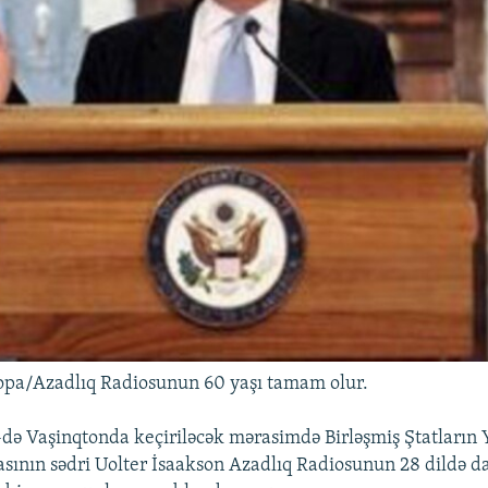
opa/Azadlıq Radiosunun 60 yaşı tamam olur.
də Vaşinqtonda keçiriləcək mərasimdə Birləşmiş Ştatların
sının sədri Uolter İsaakson Azadlıq Radiosunun 28 dildə d