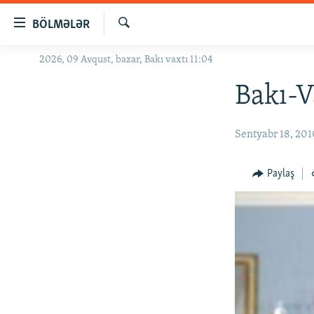
Keçid
BÖLMƏLƏR
linkləri
Axtar
Əsas
2026, 09 Avqust, bazar, Bakı vaxtı 11:04
GÜNDƏM
məzmuna
#İZAHLA
Bakı-V
qayıt
Əsas
KORRUPSIOMETR
naviqasiyaya
Sentyabr 18, 20
#ƏSLINDƏ
qayıt
Axtarışa
FƏRQƏ BAX
Paylaş
keç
QANUNI DOĞRU
ARAŞDIRMA
MULTIMEDIA
RADIO ARXIV
VIDEO
HAQQIMIZDA
FOTOQALEREYA
OXU ZALI