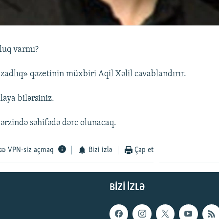
luq varmı?
zadlıq» qəzetinin müxbiri Aqil Xəlil cavablandırır.
laya bilərsiniz.
 ərzində səhifədə dərc olunacaq.
VPN-siz açmaq
Bizi izlə
Çap et
BIZI IZLƏ