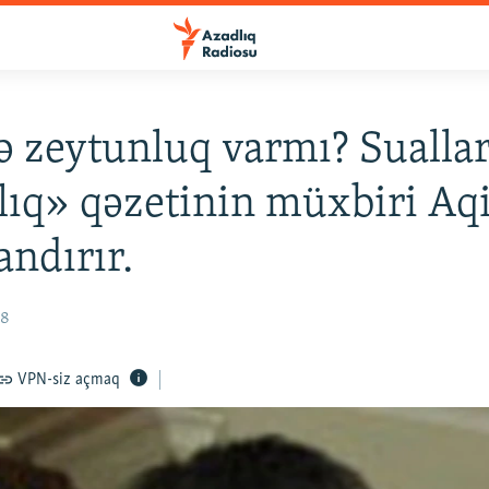
ə zeytunluq varmı? Suallar
ıq» qəzetinin müxbiri Aqil
andırır.
08
VPN-siz açmaq