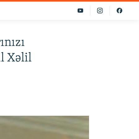
ınızı
 Xəlil