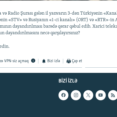
ya və Radio Şurası gələn il yanvarın 3-dən Türkiyənin «Kanal
ənin «STV» və Rusiyanın «1-ci kanalı» (ORT) və «RTR»-in
ımının dayandırılması barədə qərar qəbul edib. Xarici telek
ın dayandırılmasını necə qarşılayırsınız?
edin.
VPN-siz açmaq
Bizi izlə
Çap et
BIZI IZLƏ