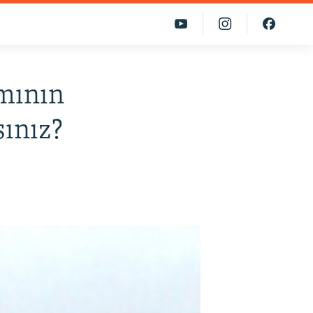
ımının
sınız?