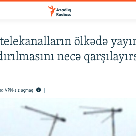
 telekanalların ölkədə yay
ırılmasını necə qarşılayır
VPN-siz açmaq