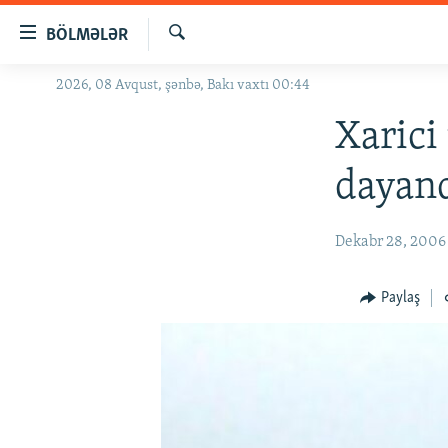
Keçid
BÖLMƏLƏR
linkləri
Axtar
Əsas
2026, 08 Avqust, şənbə, Bakı vaxtı 00:44
GÜNDƏM
məzmuna
#İZAHLA
Xarici
qayıt
Əsas
KORRUPSIOMETR
dayand
naviqasiyaya
#ƏSLINDƏ
qayıt
Axtarışa
FƏRQƏ BAX
Dekabr 28, 2006
keç
QANUNI DOĞRU
Paylaş
ARAŞDIRMA
MULTIMEDIA
RADIO ARXIV
VIDEO
HAQQIMIZDA
FOTOQALEREYA
OXU ZALI