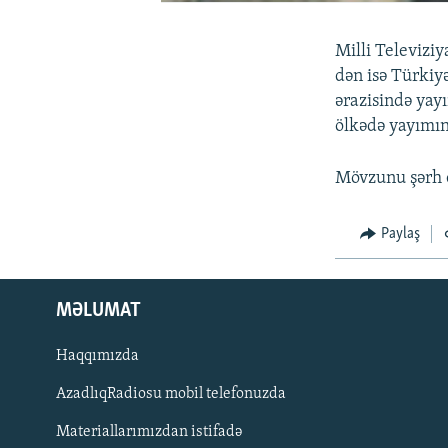
Milli Televizi
dən isə Türkiy
ərazisində yay
ölkədə yayımın
Mövzunu şərh 
Paylaş
MƏLUMAT
Haqqımızda
AzadlıqRadiosu mobil telefonuzda
Materiallarımızdan istifadə
BIZI IZLƏ