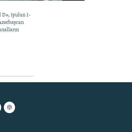
 D», iyulun 1-
 Azərbaycan
analların