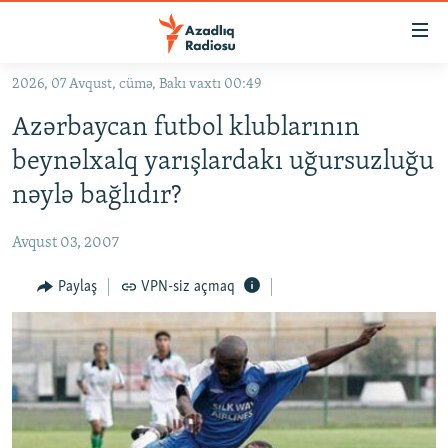
Keçid
linkləri
Əsas
2026, 07 Avqust, cümə, Bakı vaxtı 00:49
məzmuna
GÜNDƏM
Azərbaycan futbol klublarının
qayıt
#İZAHLA
Əsas
beynəlxalq yarışlardakı uğursuzluğu
KORRUPSIOMETR
naviqasiyaya
nəylə bağlıdır?
qayıt
#ƏSLINDƏ
Axtarışa
Avqust 03, 2007
FƏRQƏ BAX
keç
QANUNI DOĞRU
Paylaş
VPN-siz açmaq
ARAŞDIRMA
MULTIMEDIA
RADIO ARXIV
VIDEO
HAQQIMIZDA
FOTOQALEREYA
OXU ZALI