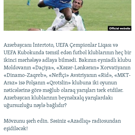
İNFOQRAFIKA
AZƏRBAYCAN ƏDƏBIYYATI KITABXANASI
MISSIYAMIZ
BIZI IZLƏ
KARIKATURA
İSLAM VƏ DEMOKRATIYA
PEŞƏ ETIKASI VƏ JURNALISTIKA STANDARTLARIMIZ
İZ - MƏDƏNIYYƏT PROQRAMI
MATERIALLARIMIZDAN ISTIFADƏ
AZADLIQRADIOSU MOBIL TELEFONUNUZDA
RFE/RL-in bütün saytları
Azərbaycanı İntertoto, UEFA Çempionlar Liqası və
BIZIMLƏ ƏLAQƏ
UEFA Kubokunda təmsil edən futbol klublarının heç bir
XƏBƏR BÜLLETENLƏRIMIZ
ikinci mərhələyə adlaya bilmədi. Bakının eyniadlı klubu
Moldovanın «Daçiya», «Xəzər-Lənkəran» Xorvatiyanın
«Dinamo-Zaqreb», «Neftçi» Avstriyanın «Rid», «MKT-
Araz» isə Polşanın «Qrotslin» klubuna iki oyunun
nəticələrinə görə məğlub olaraq yarışları tərk etdilər.
Azərbaycan klublarının beynəlxalq yarışlardakı
uğursuzluğu nəylə bağlıdır?
Mövzunu şərh edin. Səsiniz «Azadlıq» radiosundan
eşidiləcək!