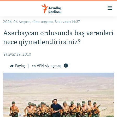
Keçid
linkləri
Əsas
2026, 06 Avqust, cümə axşamı, Bakı vaxtı 14:37
məzmuna
GÜNDƏM
Azərbaycan ordusunda baş verənləri
qayıt
#İZAHLA
Əsas
necə qiymətləndirirsiniz?
KORRUPSIOMETR
naviqasiyaya
qayıt
Yanvar 29, 2010
#ƏSLINDƏ
Axtarışa
FƏRQƏ BAX
Paylaş
VPN-siz açmaq
keç
QANUNI DOĞRU
ARAŞDIRMA
MULTIMEDIA
RADIO ARXIV
VIDEO
HAQQIMIZDA
FOTOQALEREYA
OXU ZALI