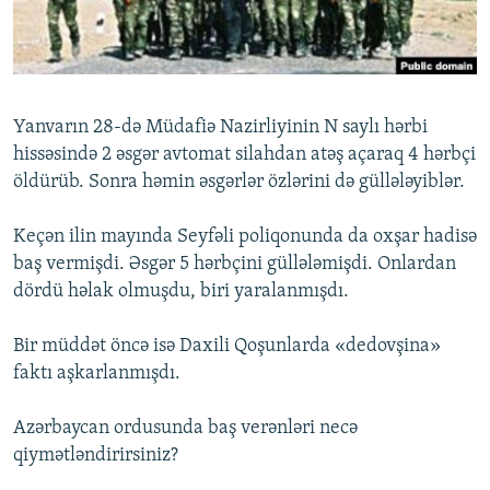
İNFOQRAFIKA
AZƏRBAYCAN ƏDƏBIYYATI KITABXANASI
MISSIYAMIZ
BIZI IZLƏ
KARIKATURA
İSLAM VƏ DEMOKRATIYA
PEŞƏ ETIKASI VƏ JURNALISTIKA STANDARTLARIMIZ
İZ - MƏDƏNIYYƏT PROQRAMI
MATERIALLARIMIZDAN ISTIFADƏ
Yanvarın 28-də Müdafiə Nazirliyinin N saylı hərbi
AZADLIQRADIOSU MOBIL TELEFONUNUZDA
RFE/RL-in bütün saytları
hissəsində 2 əsgər avtomat silahdan atəş açaraq 4 hərbçi
BIZIMLƏ ƏLAQƏ
öldürüb. Sonra həmin əsgərlər özlərini də güllələyiblər.
XƏBƏR BÜLLETENLƏRIMIZ
Keçən ilin mayında Seyfəli poliqonunda da oxşar hadisə
baş vermişdi. Əsgər 5 hərbçini güllələmişdi. Onlardan
dördü həlak olmuşdu, biri yaralanmışdı.
Bir müddət öncə isə Daxili Qoşunlarda «dedovşina»
faktı aşkarlanmışdı.
Azərbaycan ordusunda baş verənləri necə
qiymətləndirirsiniz?