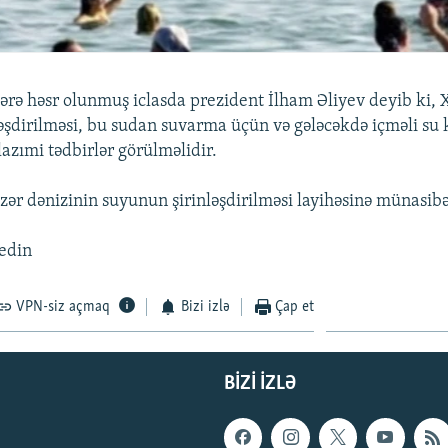
lərə həsr olunmuş iclasda prezident İlham Əliyev deyib ki, 
əşdirilməsi, bu sudan suvarma üçün və gələcəkdə içməli su k
azımi tədbirlər görülməlidir.
zər dənizinin suyunun şirinləşdirilməsi layihəsinə münasibə
edin
VPN-siz açmaq
Bizi izlə
Çap et
BIZI IZLƏ