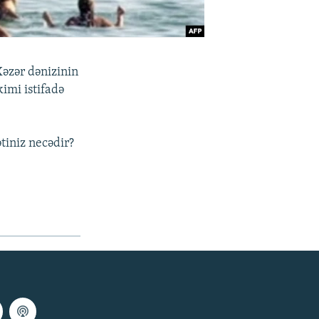
Xəzər dənizinin
imi istifadə
tiniz necədir?