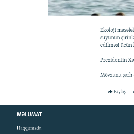
Ekoloji məsələ
suyunun şirinl
edilməsi üçün l
Prezidentin Xə
Mövzunu şərh 
Paylaş
MƏLUMAT
Haqqımızda