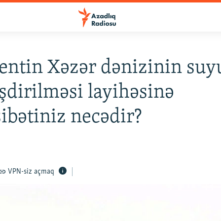
entin Xəzər dənizinin su
əşdirilməsi layihəsinə
bətiniz necədir?
VPN-siz açmaq