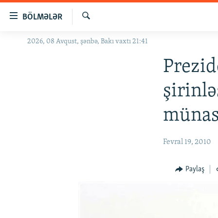
Keçid
BÖLMƏLƏR
linkləri
Axtar
Əsas
2026, 08 Avqust, şənbə, Bakı vaxtı 21:41
GÜNDƏM
məzmuna
#İZAHLA
Prezid
qayıt
Əsas
KORRUPSIOMETR
şirinl
naviqasiyaya
#ƏSLINDƏ
qayıt
münasi
Axtarışa
FƏRQƏ BAX
keç
QANUNI DOĞRU
Fevral 19, 2010
ARAŞDIRMA
MULTIMEDIA
Paylaş
RADIO ARXIV
VIDEO
HAQQIMIZDA
FOTOQALEREYA
OXU ZALI