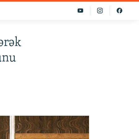
ərək
zunu