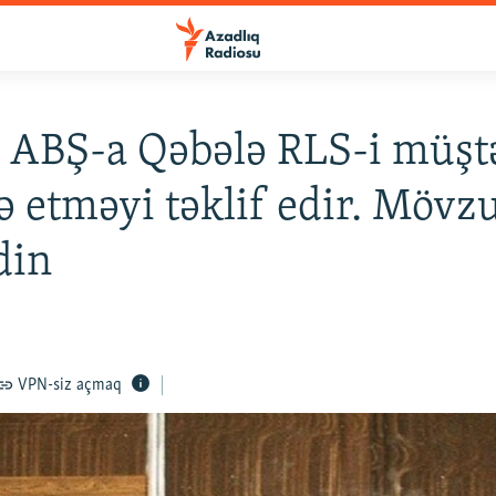
 ABŞ-a Qəbələ RLS-i müşt
də etməyi təklif edir. Möv
din
VPN-siz açmaq