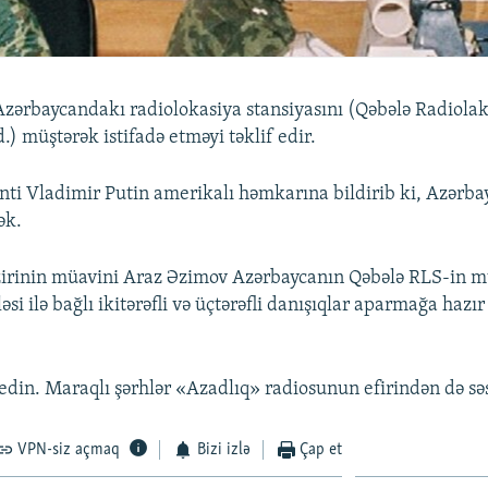
zərbaycandakı radiolokasiya stansiyasını (Qəbələ Radiola
d.) müştərək istifadə etməyi təklif edir.
nti Vladimir Putin amerikalı həmkarına bildirib ki, Azərbay
ək.
azirinin müavini Araz Əzimov Azərbaycanın Qəbələ RLS-in m
ləsi ilə bağlı ikitərəfli və üçtərəfli danışıqlar aparmağa haz
din. Maraqlı şərhlər «Azadlıq» radiosunun efirindən də səs
VPN-siz açmaq
Bizi izlə
Çap et