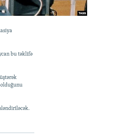
kasiya
can bu təklifə
üştərək
ır olduğunu
ləndiriləcək.