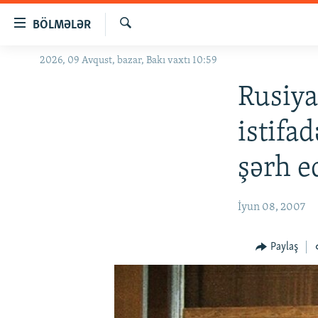
Keçid
BÖLMƏLƏR
linkləri
Axtar
Əsas
2026, 09 Avqust, bazar, Bakı vaxtı 10:59
GÜNDƏM
məzmuna
#İZAHLA
Rusiya
qayıt
Əsas
KORRUPSIOMETR
istifa
naviqasiyaya
#ƏSLINDƏ
qayıt
şərh e
Axtarışa
FƏRQƏ BAX
keç
QANUNI DOĞRU
İyun 08, 2007
ARAŞDIRMA
MULTIMEDIA
Paylaş
RADIO ARXIV
VIDEO
HAQQIMIZDA
FOTOQALEREYA
OXU ZALI