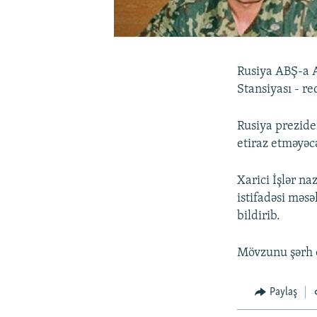
Rusiya ABŞ-a A
Stansiyası - re
Rusiya prezide
etiraz etməyəc
Xarici İşlər n
istifadəsi məsə
bildirib.
Mövzunu şərh e
Paylaş