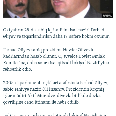
İNFOQRAFIKA
AZƏRBAYCAN ƏDƏBIYYATI KITABXANASI
MISSIYAMIZ
BIZI IZLƏ
KARIKATURA
İSLAM VƏ DEMOKRATIYA
PEŞƏ ETIKASI VƏ JURNALISTIKA STANDARTLARIMIZ
İZ - MƏDƏNIYYƏT PROQRAMI
MATERIALLARIMIZDAN ISTIFADƏ
Oktyabrın 25-də sabiq iqtisadi inkişaf naziri Fərhad
AZADLIQRADIOSU MOBIL TELEFONUNUZDA
RFE/RL-in bütün saytları
Əliyev və təqsirləndirilən daha 17 nəfərə hökm oxunur.
BIZIMLƏ ƏLAQƏ
Fərhad Əliyev sabiq prezident Heydər Əliyevin
XƏBƏR BÜLLETENLƏRIMIZ
kadrlarından hesab olunur. O, əvvəlcə Dövlət Əmlak
Komitəsinə, daha sonra isə İqtisadi İnkişaf Nazirliyinə
rəhbərlik edib.
2005-ci parlament seçkiləri ərəfəsində Fərhad Əliyev,
sabiq səhiyyə naziri Əli İnsanov, Prezidentin keçmiş
İşlər müdiri Akif Muradverdiyevlə birlikdə dövlət
çevrilişinə cəhd ittihamı ilə həbs edilib.
İndi isə onu, qardaşını və İqtisadi İnkişaf Nazirliyinin