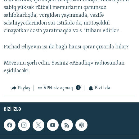
sabiq yüksək rütbəli məmurlarını qanunsuz
sahibkarlıqda, vergidən yayınmada, vəzifə
səlahiyyətlərindən sui-istifadə də, mütəşəkkil
cinayətkar dəstə yaratmaqda və s. ittiham edirlər.
Fərhad Əliyevin işi ilə bağlı hansı qərar çıxarıla bilər?
Mövzunu şərh edin. Səsiniz «Azadlıq» radiosundan
eşidiləcək!
Paylaş
VPN-siz açmaq
Bizi izlə
BIZI IZLƏ