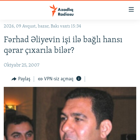
Keçid
linkləri
Əsas
2026, 09 Avqust, bazar, Bakı vaxtı 15:34
məzmuna
GÜNDƏM
Fərhad Əliyevin işi ilə bağlı hansı
qayıt
#İZAHLA
Əsas
qərar çıxarıla bilər?
KORRUPSIOMETR
naviqasiyaya
qayıt
Oktyabr 25, 2007
#ƏSLINDƏ
Axtarışa
FƏRQƏ BAX
Paylaş
VPN-siz açmaq
keç
QANUNI DOĞRU
ARAŞDIRMA
MULTIMEDIA
RADIO ARXIV
VIDEO
HAQQIMIZDA
FOTOQALEREYA
OXU ZALI