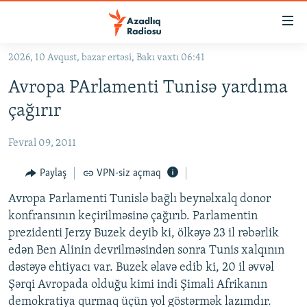
Keçid
linkləri
Əsas
2026, 10 Avqust, bazar ertəsi, Bakı vaxtı 06:41
məzmuna
GÜNDƏM
Avropa PArlamenti Tunisə yardıma
qayıt
#İZAHLA
Əsas
çağırır
KORRUPSIOMETR
naviqasiyaya
qayıt
Fevral 09, 2011
#ƏSLINDƏ
Axtarışa
FƏRQƏ BAX
Paylaş
VPN-siz açmaq
keç
QANUNI DOĞRU
Avropa Parlamenti Tunislə bağlı beynəlxalq donor
konfransının keçirilməsinə çağırıb. Parlamentin
ARAŞDIRMA
prezidenti Jerzy Buzek deyib ki, ölkəyə 23 il rəbərlik
MULTIMEDIA
edən Ben Alinin devrilməsindən sonra Tunis xalqının
dəstəyə ehtiyacı var. Buzek əlavə edib ki, 20 il əvvəl
RADIO ARXIV
VIDEO
Şərqi Avropada olduğu kimi indi Şimali Afrikanın
HAQQIMIZDA
FOTOQALEREYA
OXU ZALI
demokratiya qurmaq üçün yol göstərmək lazımdır.