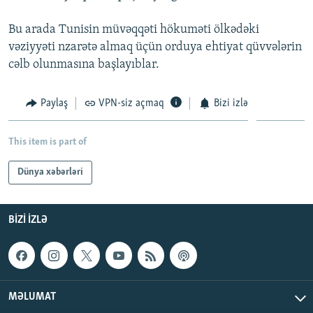
İNFOQRAFIKA
AZƏRBAYCAN ƏDƏBIYYATI KITABXANASI
MISSIYAMIZ
BIZI IZLƏ
Bu arada Tunisin müvəqqəti hökuməti ölkədəki
KARIKATURA
İSLAM VƏ DEMOKRATIYA
PEŞƏ ETIKASI VƏ JURNALISTIKA STANDARTLARIMIZ
vəziyyəti nzarətə almaq üçün orduya ehtiyat qüvvələrin
cəlb olunmasına başlayıblar.
İZ - MƏDƏNIYYƏT PROQRAMI
MATERIALLARIMIZDAN ISTIFADƏ
AZADLIQRADIOSU MOBIL TELEFONUNUZDA
RFE/RL-in bütün saytları
Paylaş
VPN-siz açmaq
Bizi izlə
BIZIMLƏ ƏLAQƏ
XƏBƏR BÜLLETENLƏRIMIZ
This item is part of
Dünya xəbərləri
BIZI IZLƏ
MƏLUMAT