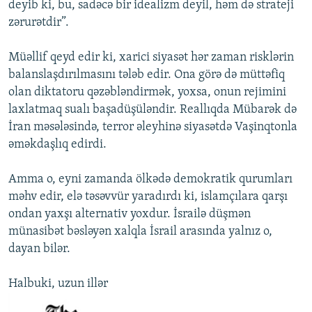
deyib ki, bu, sadəcə bir idealizm deyil, həm də strateji
zərurətdir”.
Müəllif qeyd edir ki, xarici siyasət hər zaman risklərin
balanslaşdırılmasını tələb edir. Ona görə də müttəfiq
olan diktatoru qəzəbləndirmək, yoxsa, onun rejimini
laxlatmaq sualı başadüşüləndir. Reallıqda Mübarək də
İran məsələsində, terror əleyhinə siyasətdə Vaşinqtonla
əməkdaşlıq edirdi.
Amma o, eyni zamanda ölkədə demokratik qurumları
məhv edir, elə təsəvvür yaradırdı ki, islamçılara qarşı
ondan yaxşı alternativ yoxdur. İsrailə düşmən
münasibət bəsləyən xalqla İsrail arasında yalnız o,
dayan bilər.
Halbuki, uzun illər