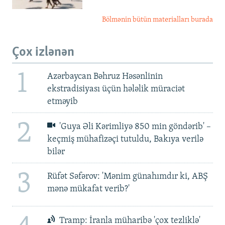
Bölmənin bütün materialları burada
Çox izlənən
1
Azərbaycan Bəhruz Həsənlinin
ekstradisiyası üçün hələlik müraciət
etməyib
2
'Guya Əli Kərimliyə 850 min göndərib' –
keçmiş mühafizəçi tutuldu, Bakıya verilə
bilər
3
Rüfət Səfərov: 'Mənim günahımdır ki, ABŞ
mənə mükafat verib?'
Tramp: İranla müharibə 'çox tezliklə'