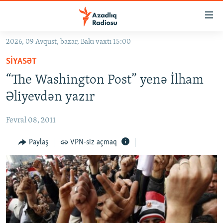
Keçid
linkləri
Əsas
2026, 09 Avqust, bazar, Bakı vaxtı 15:00
məzmuna
GÜNDƏM
SIYASƏT
qayıt
#İZAHLA
Əsas
“The Washington Post” yenə İlham
KORRUPSIOMETR
naviqasiyaya
Əliyevdən yazır
qayıt
#ƏSLINDƏ
Axtarışa
Fevral 08, 2011
FƏRQƏ BAX
keç
QANUNI DOĞRU
Paylaş
VPN-siz açmaq
ARAŞDIRMA
MULTIMEDIA
RADIO ARXIV
VIDEO
HAQQIMIZDA
FOTOQALEREYA
OXU ZALI