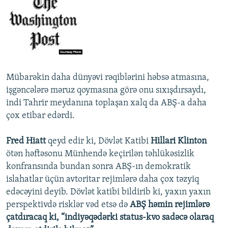
Mübarəkin daha dünyəvi rəqiblərini həbsə atmasına,
işgəncələrə məruz qoymasına görə onu sıxışdırsaydı,
indi Tahrir meydanına toplaşan xalq da ABŞ-a daha
çox etibar edərdi.
Fred Hiatt
qeyd edir ki, Dövlət Katibi
Hillari Klinton
ötən həftəsonu Münhendə keçirilən təhlükəsizlik
konfransında bundan sonra ABŞ-ın demokratik
islahatlar üçün avtoritar rejimlərə daha çox təzyiq
edəcəyini deyib. Dövlət katibi bildirib ki, yaxın yaxın
perspektivdə risklər vəd etsə də
ABŞ həmin rejimlərə
çatdıracaq ki, “indiyəqədərki status-kvo sadəcə olaraq