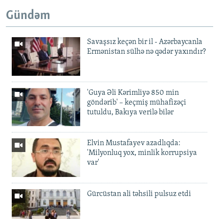
Gündəm
Savaşsız keçən bir il - Azərbaycanla
Ermənistan sülhə nə qədər yaxındır?
'Guya Əli Kərimliyə 850 min
göndərib' – keçmiş mühafizəçi
tutuldu, Bakıya verilə bilər
Elvin Mustafayev azadlıqda:
'Milyonluq yox, minlik korrupsiya
var'
Gürcüstan ali təhsili pulsuz etdi