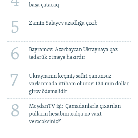
4
başa çatacaq
5
Zamin Salayev azadlığa çıxıb
6
Bayramov: Azərbaycan Ukraynaya qaz
tədarük etməyə hazırdır
7
Ukraynanın keçmiş səfiri qanunsuz
varlanmada ittiham olunur: 134 min dollar
girov ödəməlidir
8
MeydanTV işi: 'Çamadanlarla çıxarılan
pulların hesabını xalqa nə vaxt
verəcəksiniz?'