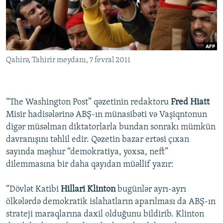
İNFOQRAFIKA
AZƏRBAYCAN ƏDƏBIYYATI KITABXANASI
MISSIYAMIZ
BIZI IZLƏ
KARIKATURA
İSLAM VƏ DEMOKRATIYA
PEŞƏ ETIKASI VƏ JURNALISTIKA STANDARTLARIMIZ
İZ - MƏDƏNIYYƏT PROQRAMI
MATERIALLARIMIZDAN ISTIFADƏ
Qahirə, Tahirir meydanı, 7 fevral 2011
AZADLIQRADIOSU MOBIL TELEFONUNUZDA
RFE/RL-in bütün saytları
BIZIMLƏ ƏLAQƏ
XƏBƏR BÜLLETENLƏRIMIZ
“The Washington Post” qəzetinin redaktoru
Fred Hiatt
Misir hadisələrinə ABŞ-ın münasibəti və Vaşiqntonun
digər müsəlman diktatorlarla bundan sonrakı mümkün
davranışını təhlil edir. Qəzetin bazar ertəsi çıxan
sayında məşhur “demokratiya, yoxsa, neft”
dilemmasına bir daha qayıdan müəllif yazır:
“Dövlət Katibi
Hillari Klinton
bugünlər ayrı-ayrı
ölkələrdə demokratik islahatların aparılması da ABŞ-ın
strateji maraqlarına daxil olduğunu bildirib. Klinton