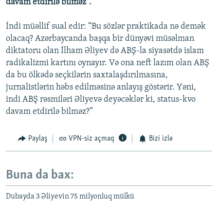
davam etdirilə bilməz”.
İndi müəllif sual edir: “Bu sözlər praktikada nə demək
olacaq? Azərbaycanda başqa bir dünyəvi müsəlman
diktatoru olan İlham Əliyev də ABŞ-la siyasətdə islam
radikalizmi kartını oynayır. Və ona neft lazım olan ABŞ
da bu ölkədə seçkilərin saxtalaşdırılmasına,
jurnalistlərin həbs edilməsinə anlayış göstərir. Yəni,
indi ABŞ rəsmiləri Əliyevə deyəcəklər ki, status-kvo
davam etdirilə bilməz?”
Paylaş
VPN-siz açmaq
Bizi izlə
Buna da bax:
Dubayda 3 Əliyevin 75 milyonluq mülkü