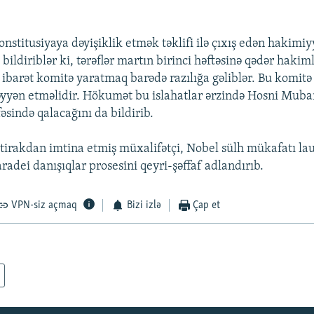
nstitusiyaya dəyişiklik etmək təklifi ilə çıxış edən hakimiy
ildiriblər ki, tərəflər martın birinci həftəsinə qədər hakim
 ibarət komitə yaratmaq barədə razılığa gəliblər. Bu komitə
əyyən etməlidir. Hökumət bu islahatlar ərzində Hosni Muba
əsində qalacağını da bildirib.
ştirakdan imtina etmiş müxalifətçi, Nobel sülh mükafatı lau
dei danışıqlar prosesini qeyri-şəffaf adlandırıb.
VPN-siz açmaq
Bizi izlə
Çap et