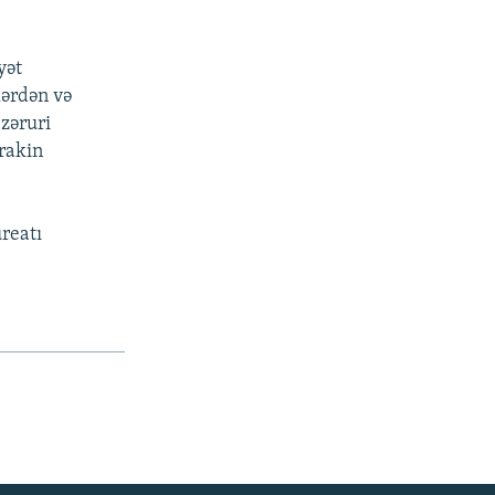
yət
lərdən və
 zəruri
rakin
reatı