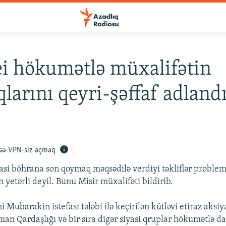
i hökumətlə müxalifətin
qlarını qeyri-şəffaf adland
VPN-siz açmaq
si böhrana son qoymaq məqsədilə verdiyi təkliflər proble
yetərli deyil. Bunu Misir müxalifəti bildirib.
 Mubarakin istefası tələbi ilə keçirilən kütləvi etiraz aksiy
an Qardaşlığı və bir sıra digər siyasi qruplar hökumətlə da