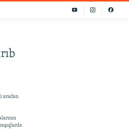
ırıb
mi aradan
alarının
nışıqlarda