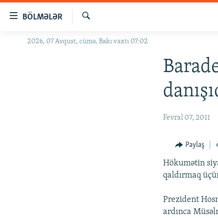
Keçid
BÖLMƏLƏR
linkləri
Axtar
Əsas
2026, 07 Avqust, cümə, Bakı vaxtı 07:02
GÜNDƏM
məzmuna
#İZAHLA
Barade
qayıt
Əsas
KORRUPSIOMETR
danışı
naviqasiyaya
#ƏSLINDƏ
qayıt
Axtarışa
FƏRQƏ BAX
Fevral 07, 2011
keç
QANUNI DOĞRU
Paylaş
ARAŞDIRMA
Hökumətin siya
MULTIMEDIA
qaldırmaq üçün 
RADIO ARXIV
VIDEO
Prezident Hosni
HAQQIMIZDA
FOTOQALEREYA
OXU ZALI
ardınca Müsəlm