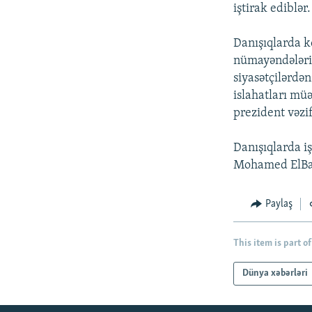
İNFOQRAFIKA
AZƏRBAYCAN ƏDƏBIYYATI KITABXANASI
MISSIYAMIZ
iştirak ediblər.
KARIKATURA
İSLAM VƏ DEMOKRATIYA
PEŞƏ ETIKASI VƏ JURNALISTIKA
STANDARTLARIMIZ
Danışıqlarda ko
İZ - MƏDƏNIYYƏT PROQRAMI
nümayəndələri b
MATERIALLARIMIZDAN ISTIFADƏ
siyasətçilərdən
AZADLIQRADIOSU MOBIL TELEFONUNUZDA
islahatları mü
prezident vəzif
BIZIMLƏ ƏLAQƏ
XƏBƏR BÜLLETENLƏRIMIZ
Danışıqlarda i
Mohamed ElBara
Paylaş
This item is part of
Dünya xəbərləri