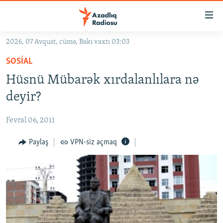
Keçid
linkləri
Əsas
2026, 07 Avqust, cümə, Bakı vaxtı 03:03
məzmuna
GÜNDƏM
SOSIAL
qayıt
#İZAHLA
Əsas
Hüsnü Mübarək xırdalanlılara nə
KORRUPSIOMETR
naviqasiyaya
deyir?
qayıt
#ƏSLINDƏ
Axtarışa
Fevral 06, 2011
FƏRQƏ BAX
keç
QANUNI DOĞRU
Paylaş
VPN-siz açmaq
ARAŞDIRMA
MULTIMEDIA
RADIO ARXIV
VIDEO
HAQQIMIZDA
FOTOQALEREYA
OXU ZALI