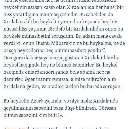
«Bu heykəl adama heç nə demir! Hüsnü Mübarəkin
heykəlinin əsasən kasıb olan Xırdalanlıda hər hansı bir
hiss yaratdığına inanmaq çətindir. Bu səbəbdən də
Xırdalan əhli bu heykəlin yanından keçəndə heç bir
xüsusi hiss yaşamır. Bir dəfə bir Xırdalanlıdan onun bu
heykələ münasibətini soruşdum. Bu adam mənə cavab
verdi ki, onun Hüsnü Mübarəkin nə bu heykəlinə, nə də
başqa heykəllərinə heç bir münasibəti yoxdur”.
Ona görə də hər şeyə maraq göstərən Xırdalanlılar bu
heykəl haqqında heç nə bilmək istəmirlər. Bu heykəl
haqqında onlardan soruşanda belə adama heç nə
demirlər. Əgər inanmırsınızsa, əlinizə mikrofon alıb
Xırdalana gedin, və oradakılardan bu barədə soruşun.
Bu heykəlin Azərbaycanda, və niyə məhz Xırdalanda
qoyulmasının səbəbini başa düşə bilmirəm. Görəsən
bunun səbəbini kim bilir?».