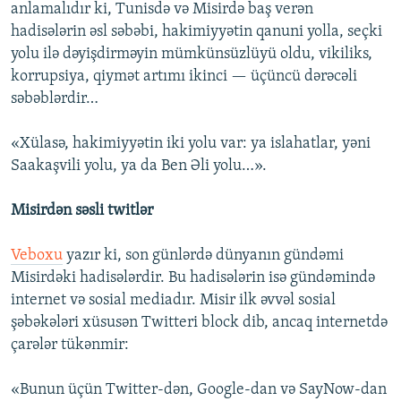
anlamalıdır ki, Tunisdə və Misirdə baş verən
hadisələrin əsl səbəbi, hakimiyyətin qanuni yolla, seçki
yolu ilə dəyişdirməyin mümkünsüzlüyü oldu, vikiliks,
korrupsiya, qiymət artımı ikinci — üçüncü dərəcəli
səbəblərdir…
«Xülasə, hakimiyyətin iki yolu var: ya islahatlar, yəni
Saakaşvili yolu, ya da Ben Əli yolu…».
Misirdən səsli twitlər
Veboxu
yazır ki, son günlərdə dünyanın gündəmi
Misirdəki hadisələrdir. Bu hadisələrin isə gündəmində
internet və sosial mediadır. Misir ilk əvvəl sosial
şəbəkələri xüsusən Twitteri block dib, ancaq internetdə
çarələr tükənmir:
«Bunun üçün Twitter-dən, Google-dan və SayNow-dan