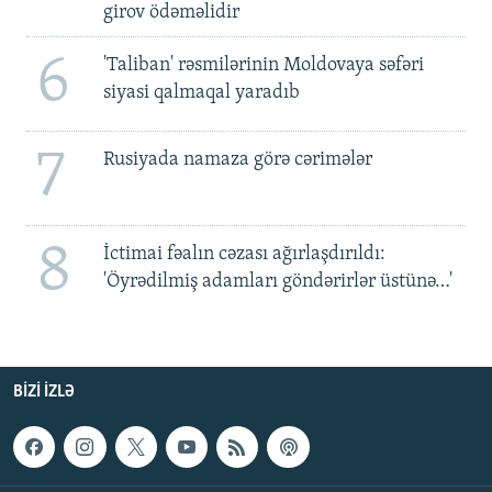
girov ödəməlidir
6
'Taliban' rəsmilərinin Moldovaya səfəri
siyasi qalmaqal yaradıb
7
Rusiyada namaza görə cərimələr
8
İctimai fəalın cəzası ağırlaşdırıldı:
'Öyrədilmiş adamları göndərirlər üstünə…'
BIZI IZLƏ