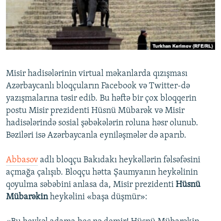
İNFOQRAFIKA
AZƏRBAYCAN ƏDƏBIYYATI KITABXANASI
MISSIYAMIZ
BIZI IZLƏ
KARIKATURA
İSLAM VƏ DEMOKRATIYA
PEŞƏ ETIKASI VƏ JURNALISTIKA STANDARTLARIMIZ
İZ - MƏDƏNIYYƏT PROQRAMI
MATERIALLARIMIZDAN ISTIFADƏ
AZADLIQRADIOSU MOBIL TELEFONUNUZDA
RFE/RL-in bütün saytları
Misir hadisələrinin virtual məkanlarda qızışması
BIZIMLƏ ƏLAQƏ
Azərbaycanlı bloqçuların Facebook və Twitter-də
yazışmalarına təsir edib. Bu həftə bir çox bloqqerin
XƏBƏR BÜLLETENLƏRIMIZ
postu Misir prezidenti Hüsnü Mübarək və Misir
hadisələrində sosial şəbəkələrin roluna həsr olunub.
Bəziləri isə Azərbaycanla eyniləşmələr də aparıb.
Abbasov
adlı bloqçu Bakıdakı heykəllərin fəlsəfəsini
açmağa çalışıb. Bloqçu hətta Şaumyanın heykəlinin
qoyulma səbəbini anlasa da, Misir prezidenti
Hüsnü
Mübarəkin
heykəlini «başa düşmür»: