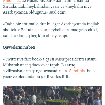
Amon-Liz
də Hüsnü Mübarəkdən, amma Bakıda
Xırdalandakı heykəlindən yazır və «heykəlin niyə
Azərbaycanda olduğunu» sual edir:
«Daha bir ehtimal oldur ki: əgər Azərbaycanda inqilab
olsa təkcə Bakıda o qədər heykəli qorumaq gələcək ki,
xalqı saxlamaq heç kim olmayacaq».
Qüvvələrin nisbəti
«Twitter və facebook-a qarşı Misir prezidenti Hüsnü
Mübarək ancaq dəvə və at tapıb. Bu artıq
sivilizasiyaların qarşıdurmasıdırı...».
Sandinist
belə
yazır və bloqunda bu şəkli yerləşdirib.