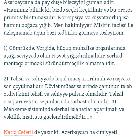
Azərbaycana da pay düşə biləcəyini güman edir:
«Hamımız bilirik ki, bizdə seçki keçirilmir və bu proses
primitiv bir tamaşadır. Korrupsiya və rüşvətxorluq isə
hamını boğaza yığıb. Mən hakimiyyəti Misirin faciəsi ilə
üzləşməmək üçün bəzi tədbirlər görməyə səsləyirəm.
1) Gömrükdə, Vergidə, hüquq mühafizə orqanlarında
aşağı səviyyədə olan rüşvət yığışdırılmalıdır, sərhəd
məntəqələrindəki süründürməçilik olmamalıdır.
2) Təhsil və səhiyyədə leqal maaş artırılmalı və rüşvətə
son qoyulmalıdır. Dövlət müəssisələrində qanunun tələb
etdiyi kimi təhsil və səhiyyə pulsuz olmalıdır. Təhsil
ocaqları rektor seçimlərində sərbəst olmalıdır. 3)
Məhkəmə sistemində dərhal islahatlar aparılmalı və
vəkillik institutu gücləndirilməlidir...».
Natiq Cəfərli
də yazır ki, Azərbaycan hakimiyyəti