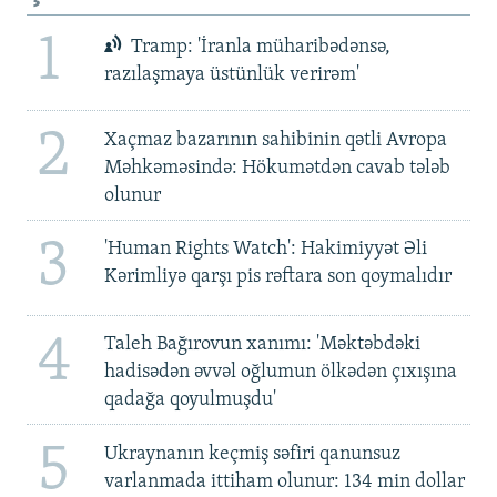
1
Tramp: 'İranla müharibədənsə,
razılaşmaya üstünlük verirəm'
2
Xaçmaz bazarının sahibinin qətli Avropa
Məhkəməsində: Hökumətdən cavab tələb
olunur
3
'Human Rights Watch': Hakimiyyət Əli
Kərimliyə qarşı pis rəftara son qoymalıdır
4
Taleh Bağırovun xanımı: 'Məktəbdəki
hadisədən əvvəl oğlumun ölkədən çıxışına
qadağa qoyulmuşdu'
5
Ukraynanın keçmiş səfiri qanunsuz
varlanmada ittiham olunur: 134 min dollar