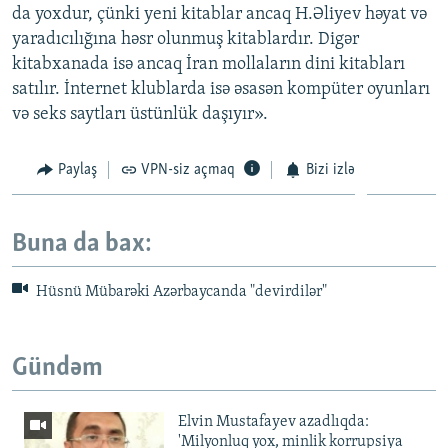
da yoxdur, çünki yeni kitablar ancaq H.Əliyev həyat və
yaradıcılığına həsr olunmuş kitablardır. Digər
kitabxanada isə ancaq İran mollaların dini kitabları
satılır. İnternet klublarda isə əsasən kompüter oyunları
və seks saytları üstünlük daşıyır».
Paylaş
VPN-siz açmaq
Bizi izlə
Buna da bax:
Hüsnü Mübarəki Azərbaycanda "devirdilər"
Gündəm
Elvin Mustafayev azadlıqda:
'Milyonluq yox, minlik korrupsiya