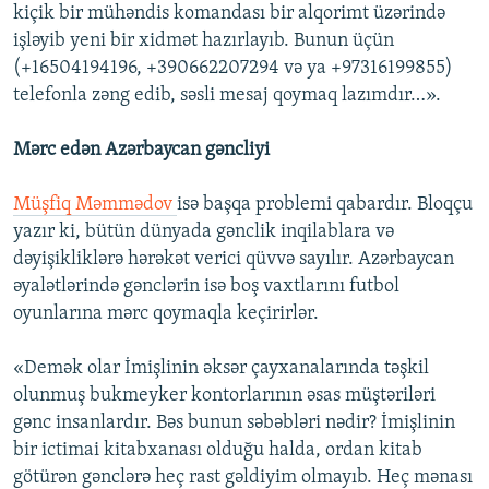
kiçik bir mühəndis komandası bir alqorimt üzərində
işləyib yeni bir xidmət hazırlayıb. Bunun üçün
(+16504194196, +390662207294 və ya +97316199855)
telefonla zəng edib, səsli mesaj qoymaq lazımdır…».
Mərc edən Azərbaycan gəncliyi
Müşfiq Məmmədov
isə başqa problemi qabardır. Bloqçu
yazır ki, bütün dünyada gənclik inqilablara və
dəyişikliklərə hərəkət verici qüvvə sayılır. Azərbaycan
əyalətlərində gənclərin isə boş vaxtlarını futbol
oyunlarına mərc qoymaqla keçirirlər.
«Demək olar İmişlinin əksər çayxanalarında təşkil
olunmuş bukmeyker kontorlarının əsas müştəriləri
gənc insanlardır. Bəs bunun səbəbləri nədir? İmişlinin
bir ictimai kitabxanası olduğu halda, ordan kitab
götürən gənclərə heç rast gəldiyim olmayıb. Heç mənası