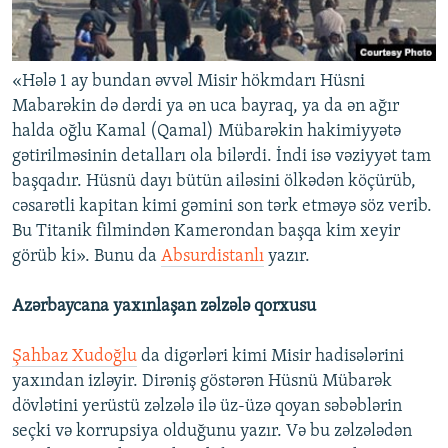
«Hələ 1 ay bundan əvvəl Misir hökmdarı Hüsni
Mabarəkin də dərdi ya ən uca bayraq, ya da ən ağır
halda oğlu Kamal (Qamal) Mübarəkin hakimiyyətə
gətirilməsinin detalları ola bilərdi. İndi isə vəziyyət tam
başqadır. Hüsnü dayı bütün ailəsini ölkədən köçürüb,
cəsarətli kapitan kimi gəmini son tərk etməyə söz verib.
Bu Titanik filmindən Kamerondan başqa kim xeyir
görüb ki». Bunu da
Absurdistanlı
yazır.
Azərbaycana yaxınlaşan zəlzələ qorxusu
Şahbaz Xudoğlu
da digərləri kimi Misir hadisələrini
yaxından izləyir. Dirəniş göstərən Hüsnü Mübarək
dövlətini yerüstü zəlzələ ilə üz-üzə qoyan səbəblərin
seçki və korrupsiya olduğunu yazır. Və bu zəlzələdən