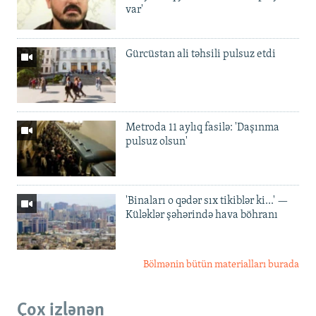
var'
Gürcüstan ali təhsili pulsuz etdi
Metroda 11 aylıq fasilə: 'Daşınma
pulsuz olsun'
'Binaları o qədər sıx tikiblər ki...' —
Küləklər şəhərində hava böhranı
Bölmənin bütün materialları burada
Çox izlənən