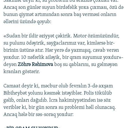
Sakinlər deyir ki, su problemi bu ərazidə çoxdan var.
Ancaq son günlər suyun birdəfəlik yoxa çıxması, özü də
bunun qiymət artımından sonra baş verməsi onların
əllərini üzündə qoyub:
«Sudan bir ildir əziyyət çəkirik. Motor özümüzündür,
su pulunu ödəyirik, sayğaclarımız var, kimlərsə bir-
birinin üstünə atır. Hər yerə də yazmışıq, cavab verən
yoxdur. 10 nəfərlik ailəyik, bir qram suyumuz yoxdur»-
deyən
Zöhrə Rəhimova
boş su qablarını, su gəlməyən
kranları göstərir.
Camaat deyir ki, məcbur olub fevralın 3-də axşam
Bibiheybət yolunu kəsmək istəyiblər. Polis tökülüb
gəlib, onları dağıdıb. İcra hakimiyyətindən isə söz
veriblər ki, bir gün sonra su problemi həll olunacaq.
Ancaq hələ bir səs-soraq yoxdur: