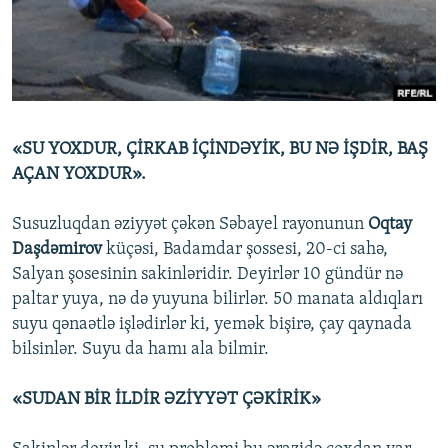
İNFOQRAFIKA
AZƏRBAYCAN ƏDƏBIYYATI KITABXANASI
MISSIYAMIZ
BIZI IZLƏ
KARIKATURA
İSLAM VƏ DEMOKRATIYA
PEŞƏ ETIKASI VƏ JURNALISTIKA STANDARTLARIMIZ
İZ - MƏDƏNIYYƏT PROQRAMI
MATERIALLARIMIZDAN ISTIFADƏ
AZADLIQRADIOSU MOBIL TELEFONUNUZDA
RFE/RL-in bütün saytları
«SU YOXDUR, ÇİRKAB İÇİNDƏYİK, BU NƏ İŞDİR, BAŞ
BIZIMLƏ ƏLAQƏ
AÇAN YOXDUR».
XƏBƏR BÜLLETENLƏRIMIZ
Susuzluqdan əziyyət çəkən Səbayel rayonunun
Oqtay
Daşdəmirov
küçəsi, Badamdar şossesi, 20-ci sahə,
Salyan şosesinin sakinləridir. Deyirlər 10 gündür nə
paltar yuya, nə də yuyuna bilirlər. 50 manata aldıqları
suyu qənaətlə işlədirlər ki, yemək bişirə, çay qaynada
bilsinlər. Suyu da hamı ala bilmir.
«SUDAN BİR İLDİR ƏZİYYƏT ÇƏKİRİK»