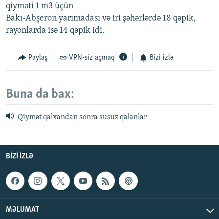
qiyməti 1 m3 üçün
Bakı-Abşeron yarımadası və iri şəhərlərdə 18 qəpik,
rayonlarda isə 14 qəpik idi.
Paylaş
VPN-siz açmaq
Bizi izlə
Buna da bax:
Qiymət qalxandan sonra susuz qalanlar
BIZI IZLƏ
MƏLUMAT