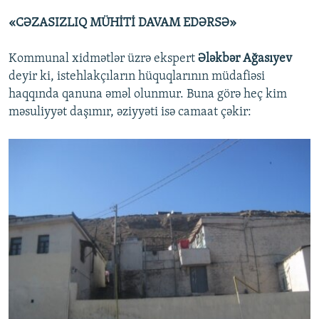
«CƏZASIZLIQ MÜHİTİ DAVAM EDƏRSƏ»
Kommunal xidmətlər üzrə ekspert
Ələkbər Ağasıyev
deyir ki, istehlakçıların hüquqlarının müdafiəsi
haqqında qanuna əməl olunmur. Buna görə heç kim
məsuliyyət daşımır, əziyyəti isə camaat çəkir: