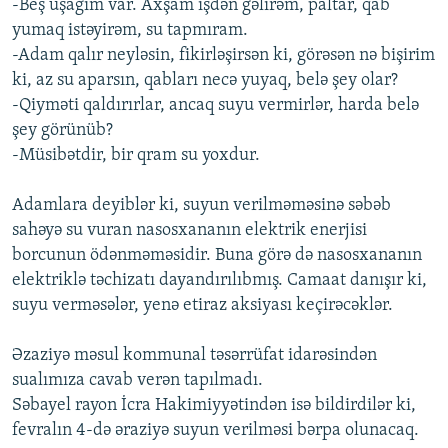
-Beş uşağım var. Axşam işdən gəlirəm, paltar, qab
yumaq istəyirəm, su tapmıram.
-Adam qalır neyləsin, fikirləşirsən ki, görəsən nə bişirim
ki, az su aparsın, qabları necə yuyaq, belə şey olar?
-Qiyməti qaldırırlar, ancaq suyu vermirlər, harda belə
şey görünüb?
-Müsibətdir, bir qram su yoxdur.
Adamlara deyiblər ki, suyun verilməməsinə səbəb
sahəyə su vuran nasosxananın elektrik enerjisi
borcunun ödənməməsidir. Buna görə də nasosxananın
elektriklə təchizatı dayandırılıbmış. Camaat danışır ki,
suyu verməsələr, yenə etiraz aksiyası keçirəcəklər.
Əzaziyə məsul kommunal təsərrüfat idarəsindən
sualımıza cavab verən tapılmadı.
Səbayel rayon İcra Hakimiyyətindən isə bildirdilər ki,
fevralın 4-də əraziyə suyun verilməsi bərpa olunacaq.