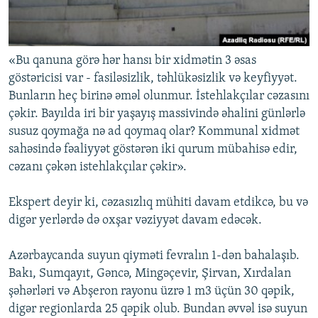
«Bu qanuna görə hər hansı bir xidmətin 3 əsas
göstəricisi var - fasiləsizlik, təhlükəsizlik və keyfiyyət.
Bunların heç birinə əməl olunmur. İstehlakçılar cəzasını
çəkir. Bayılda iri bir yaşayış massivində əhalini günlərlə
susuz qoymağa nə ad qoymaq olar? Kommunal xidmət
sahəsində fəaliyyət göstərən iki qurum mübahisə edir,
cəzanı çəkən istehlakçılar çəkir».
Ekspert deyir ki, cəzasızlıq mühiti davam etdikcə, bu və
digər yerlərdə də oxşar vəziyyət davam edəcək.
Azərbaycanda suyun qiyməti fevralın 1-dən bahalaşıb.
Bakı, Sumqayıt, Gəncə, Mingəçevir, Şirvan, Xırdalan
şəhərləri və Abşeron rayonu üzrə 1 m3 üçün 30 qəpik,
digər regionlarda 25 qəpik olub. Bundan əvvəl isə suyun