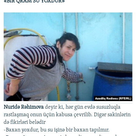
«BİR QRAM SU YOXDUR»
Nuridə Rəhimova
deyir ki, hər gün evdə susuzluqla
rastlaşmaq onun üçün kabusa çevrilib. Digər sakinlərin
də fikirləri belədir
-Baxan yoxdur, bu su işinə bir baxan tapılmır.