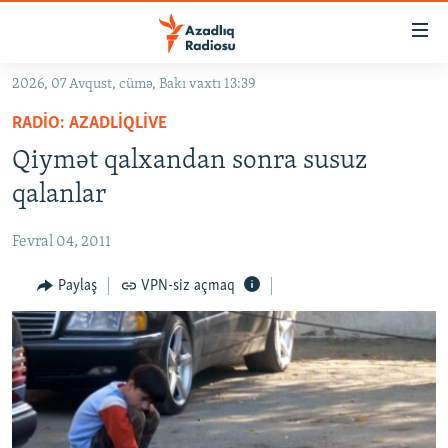
Keçid
linkləri
Əsas
2026, 07 Avqust, cümə, Bakı vaxtı 13:39
məzmuna
GÜNDƏM
RADIO: AZADLIQLIVE
qayıt
#İZAHLA
Əsas
Qiymət qalxandan sonra susuz
KORRUPSIOMETR
naviqasiyaya
qalanlar
qayıt
#ƏSLINDƏ
Axtarışa
Fevral 04, 2011
FƏRQƏ BAX
keç
QANUNI DOĞRU
Paylaş
VPN-siz açmaq
ARAŞDIRMA
MULTIMEDIA
RADIO ARXIV
VIDEO
HAQQIMIZDA
FOTOQALEREYA
OXU ZALI