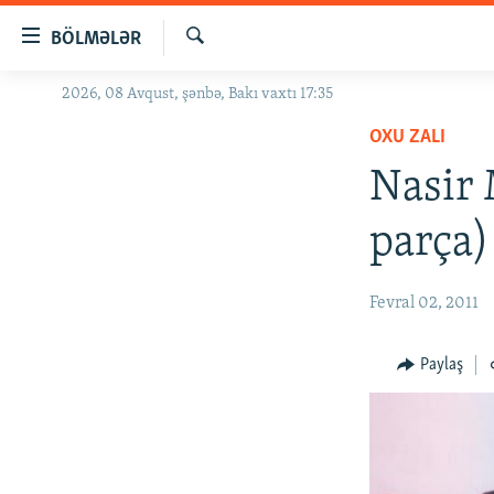
Keçid
BÖLMƏLƏR
linkləri
Axtar
Əsas
2026, 08 Avqust, şənbə, Bakı vaxtı 17:35
GÜNDƏM
məzmuna
OXU ZALI
#İZAHLA
qayıt
Əsas
Nasir
KORRUPSIOMETR
naviqasiyaya
#ƏSLINDƏ
qayıt
parça)
Axtarışa
FƏRQƏ BAX
keç
QANUNI DOĞRU
Fevral 02, 2011
ARAŞDIRMA
Paylaş
MULTIMEDIA
RADIO ARXIV
VIDEO
HAQQIMIZDA
FOTOQALEREYA
OXU ZALI