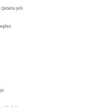
 Qatarın yeli
zaqdan
ayı