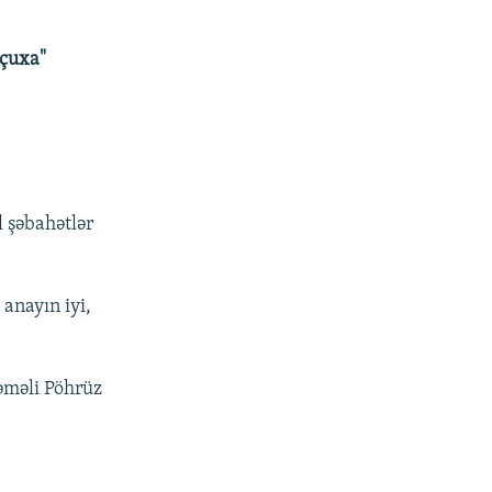
açuxa"
 şəbahətlər
anayın iyi,
təməli Pöhrüz