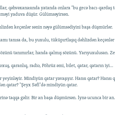
lar, qəhvəxanasında yatanda onlara "bu gecə bacı-qardaş t
eməyi yaduva düşür. Gülümsəyirsən.
lizdən keçənlər sənin nəyə gülümsədiyini başa düşmürlər.
amı tanısa da, bu yuxulu, tüküpırtlaşıq dəhlizdən keçənlər
özünü tanımırlar, handa qalmış sözünü. Yarıyuxulusan. Ze
yoxuş, qaranlıq, radio, Pöhrüz əmi, bilet, qatar, qatarın iyi…
 yeyinləyir. Mindiyün qatar yavaşıyır. Hansı qatar? Hansı 
edən qatar? "Şeyx Səfi"də mindiyün qatar.
irinə taqqa gəlir. Bir an başa düşmürsən. İynə ucunca bir an