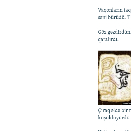
Vaqonların taqq
səni bürüdü. T
Göz gəzdirdün.
qaralırdı.
Çıraq əldə bir 
küşüldüyürdü