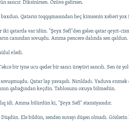
n sancır. Diksinirsən. Özüvə gəlirsən.
baxdun. Qatarın toqqışmasından heç kimsənin xəbəri yox i
 iki qatarda var idün. "Şeyx Səfi"dən gələn qatar qeyri-cis
atarın canından sovuşdu. Amma pəncərə dalında sən qaldun.
ülul elədi.
Təkcə bir iynə ucu qədər bir sancı ürəyüvi sancdı. Sən öz y
 sovuşmuşdu. Qatar lap yavaşıdı. Nırıldadı. Yaduva enmək
sının qabağından keçdin. Tablosunu oxuya bilmədün.
ıq idi. Amma bilürdün ki, "Şeyx Səfi" stansiyasıdır.
 Düşdün. Elə bildün, səndən suvayı düşən olmadı. Gözlərin 