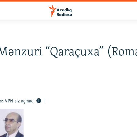
 Mənzuri “Qaraçuxa” (Ro
VPN-siz açmaq