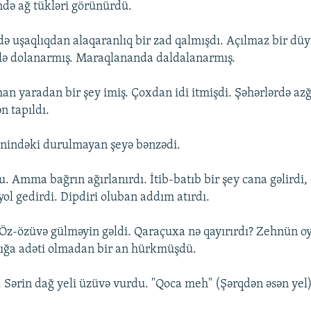
ndə ağ tükləri görünürdü.
 uşaqlıqdan alaqaranlıq bir zad qalmışdı. Açılmaz bir düy
nlə dolanarmış. Maraqlananda daldalanarmış.
 yaradan bir şey imiş. Çoxdan idi itmişdi. Şəhərlərdə azğ
n tapıldı.
hnindəki durulmayan şeyə bənzədi.
. Amma bağrın ağırlanırdı. İtib-batıb bir şey cana gəlirdi, 
ol gedirdi. Dipdiri oluban addım atırdı.
Öz-özüvə gülməyin gəldi. Qaraçuxa nə qayırırdı? Zehnün o
ığa adəti olmadan bir an hürkmüşdü.
. Sərin dağ yeli üzüvə vurdu. "Qoca meh" (Şərqdən əsən yel)