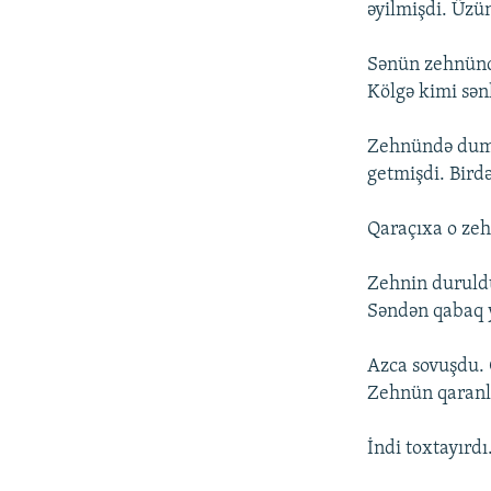
əyilmişdi. Üzü
Sənün zehnündə
Kölgə kimi sə
Zehnündə duman
getmişdi. Birdə
Qaraçıxa o ze
Zehnin duruldu
Səndən qabaq y
Azca sovuşdu. 
Zehnün qaranl
İndi toxtayırdı