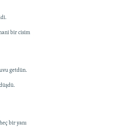
di.
mani bir cisim
oluvu getdün.
 düşdü.
heç bir yanı