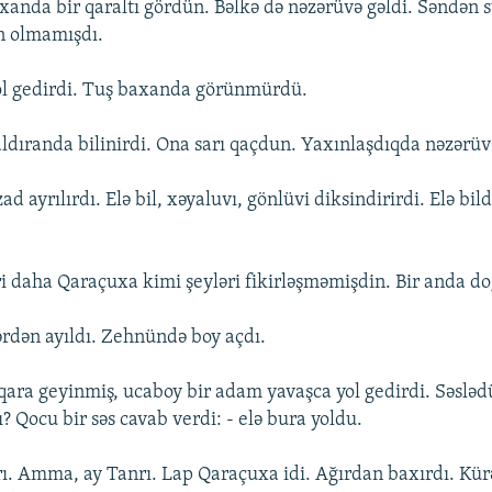
anda bir qaraltı gördün. Bəlkə də nəzərüvə gəldi. Səndən s
n olmamışdı.
ol gedirdi. Tuş baxanda görünmürdü.
ldıranda bilinirdi. Ona sarı qaçdun. Yaxınlaşdıqda nəzərüv
d ayrılırdı. Elə bil, xəyaluvı, gönlüvi diksindirirdi. Elə bild
i daha Qaraçuxa kimi şeyləri fikirləşməmişdin. Bir anda d
ərdən ayıldı. Zehnündə boy açdı.
ara geyinmiş, ucaboy bir adam yavaşca yol gedirdi. Səslədü
 Qocu bir səs cavab verdi: - elə bura yoldu.
ı. Amma, ay Tanrı. Lap Qaraçuxa idi. Ağırdan baxırdı. Kür