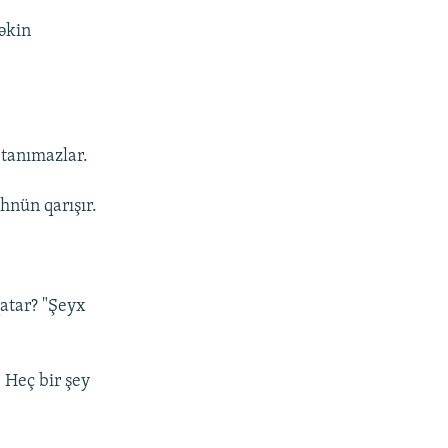
əkin
 tanımazlar.
hnün qarışır.
qatar? "Şeyx
. Heç bir şey