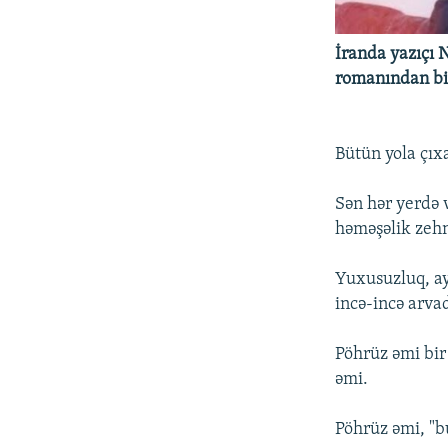
İNFOQRAFIKA
AZƏRBAYCAN ƏDƏBIYYATI KITABXANASI
MISSIYAMIZ
KARIKATURA
İSLAM VƏ DEMOKRATIYA
PEŞƏ ETIKASI VƏ JURNALISTIKA
İranda yazıçı 
STANDARTLARIMIZ
İZ - MƏDƏNIYYƏT PROQRAMI
romanından bi
MATERIALLARIMIZDAN ISTIFADƏ
AZADLIQRADIOSU MOBIL TELEFONUNUZDA
Bütün yola çıx
BIZIMLƏ ƏLAQƏ
Sən hər yerdə 
XƏBƏR BÜLLETENLƏRIMIZ
həməşəlik zehn
Yuxusuzluq, ay
incə-incə arvad
Pöhrüz əmi bir
əmi.
Pöhrüz əmi, "b