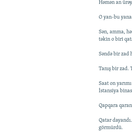
Həmən an ürəyü
O yan-bu yana 
Sən, amma, hər
təkin o biri q
Səndə bir zad h
Tanış bir zad. 
Saat on yarımı
İstansiya bina
Qapqara qaranl
Qatar dayandı.
görmürdü.