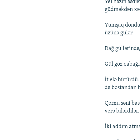
Yel həzin əsdik
güdməkdən xəb
Yumşaq döndükc
üzünə gülər.
Dağ güllərində
Gül göz qabağı
İt elə hürürdü.
də bostandan h
Qorxu səni bas
verə bilərdilər.
İki addım atmad