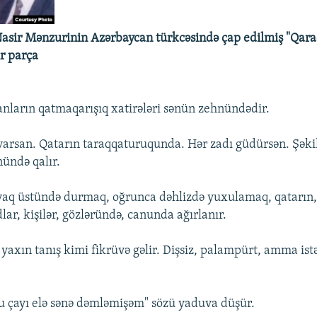
Nasir Mənzurinin Azərbaycan türkcəsində çap edilmiş "Qar
r parça
anların qatmaqarışıq xatirələri sənün zehnündədir.
varsan. Qatarın taraqqaturuqunda. Hər zadı güdürsən. Şəkil
ündə qalır.
aq üstündə durmaq, oğrunca dəhlizdə yuxulamaq, qatarın, 
lar, kişilər, gözləründə, canunda ağırlanır.
 yaxın tanış kimi fikrüvə gəlir. Dişsiz, palampürt, amma is
u çayı elə sənə dəmləmişəm" sözü yaduva düşür.