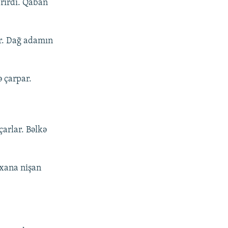
erirdi. Qaban
r. Dağ adamın
ə çarpar.
çarlar. Bəlkə
əxana nişan