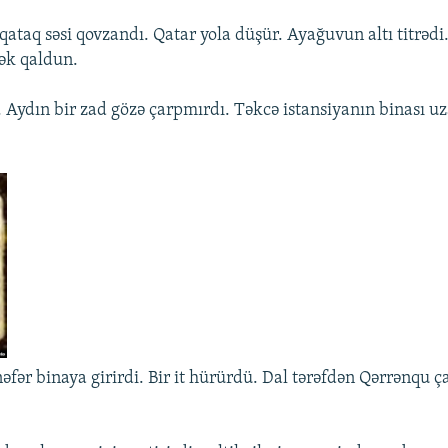
ataq səsi qovzandı. Qatar yola düşür. Ayağuvun altı titrədi.
ək qaldun.
 Aydın bir zad gözə çarpmırdı. Təkcə istansiyanın binası u
nəfər binaya girirdi. Bir it hürürdü. Dal tərəfdən Qərrənqu ç
.