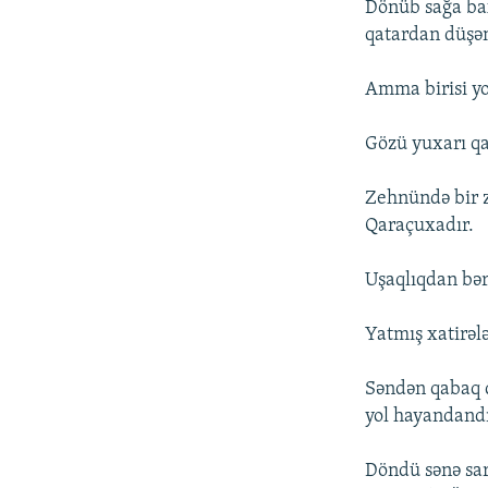
Dönüb sağa bax
qatardan düşə
Amma birisi y
Gözü yuxarı qa
Zehnündə bir za
Qaraçuxadır.
Uşaqlıqdan bər
Yatmış xatirəl
Səndən qabaq q
yol hayandandı?
Döndü sənə sar