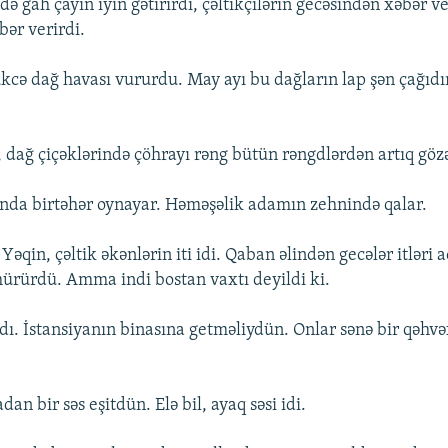
də gah çayın iyin gətirirdi, çəltikçilərin gecəsindən xəbər v
ər verirdi.
ə dağ havası vururdu. May ayı bu dağların lap şən çağıdı
, dağ çiçəklərində çöhrayı rəng bütün rəngdlərdən artıq göz
nda birtəhər oynayar. Həməşəlik adamın zehnində qalar.
 Yəqin, çəltik əkənlərin iti idi. Qaban əlindən gecələr itləri a
ürürdü. Amma indi bostan vaxtı deyildi ki.
dı. İstansiyanın binasına getməliydün. Onlar sənə bir qəhv
an bir səs eşitdün. Elə bil, ayaq səsi idi.