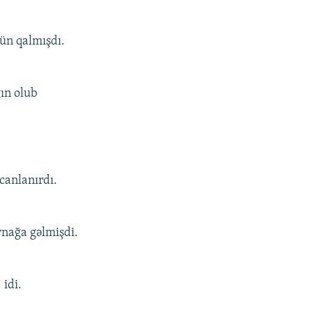
ün qalmışdı.
ın olub
canlanırdı.
ynağa gəlmişdi.
 idi.