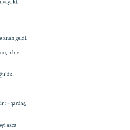
uvayı ki,
ə anan gəldi.
ün, o bir
oğuldu.
n: - qardaş,
əyi azca