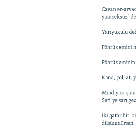
Cavan ər-arvad
yataceksüz" d
Yarıyuxulu dəh
Pöhrüz əmini h
Pöhrüz əminin 
Kənd, çöl, at, 
Mindiyün qatar
Səfi"yə sarı g
İki qatar bir-b
düşünmürsən.