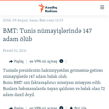
Keçid
linkləri
Əsas
2026, 09 Avqust, bazar, Bakı vaxtı 12:55
məzmuna
GÜNDƏM
BMT: Tunis nümayişlərində 147
qayıt
#İZAHLA
Əsas
adam ölüb
KORRUPSIOMETR
naviqasiyaya
qayıt
Fevral 01, 2011
#ƏSLINDƏ
Axtarışa
FƏRQƏ BAX
Paylaş
VPN-siz açmaq
keç
QANUNI DOĞRU
Tunisdə prezidentin hakimiyyətdən getməsinə gətirən
nümayişlərdə 147 adam həlak olub.
ARAŞDIRMA
Bunu BMT-nin faktaraşdırıcı missiyası müəyyən edib.
MULTIMEDIA
Bunlara həbsxanalarda üsyan qaldıran və həlak olan 72
adam daxil deyil.
RADIO ARXIV
VIDEO
HAQQIMIZDA
FOTOQALEREYA
OXU ZALI
Paylaş
VPN-siz açmaq
Bizi izlə