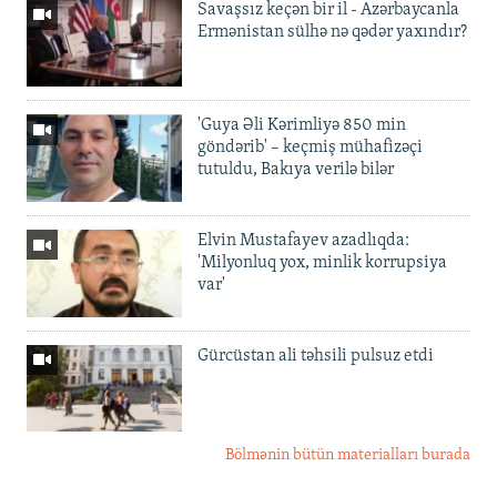
d
y
Savaşsız keçən bir il - Azərbaycanla
d
Ermənistan sülhə nə qədər yaxındır?
'Guya Əli Kərimliyə 850 min
göndərib' – keçmiş mühafizəçi
tutuldu, Bakıya verilə bilər
Elvin Mustafayev azadlıqda:
'Milyonluq yox, minlik korrupsiya
var'
Gürcüstan ali təhsili pulsuz etdi
Bölmənin bütün materialları burada