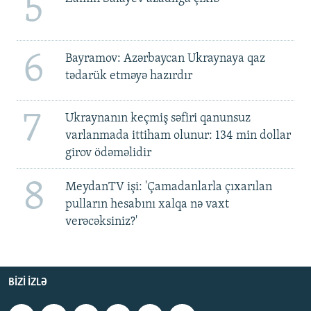
5
6
Bayramov: Azərbaycan Ukraynaya qaz
tədarük etməyə hazırdır
7
Ukraynanın keçmiş səfiri qanunsuz
varlanmada ittiham olunur: 134 min dollar
girov ödəməlidir
8
MeydanTV işi: 'Çamadanlarla çıxarılan
pulların hesabını xalqa nə vaxt
verəcəksiniz?'
BIZI IZLƏ