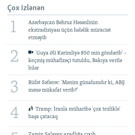
Çox izlənən
1
Azərbaycan Bəhruz Həsənlinin
ekstradisiyası üçün hələlik müraciət
etməyib
2
'Guya Əli Kərimliyə 850 min göndərib' –
keçmiş mühafizəçi tutuldu, Bakıya verilə
bilər
3
Rüfət Səfərov: 'Mənim günahımdır ki, ABŞ
mənə mükafat verib?'
4
Tramp: İranla müharibə 'çox tezliklə'
başa çatacaq
Zamin Salayev azadlığa çıxıb