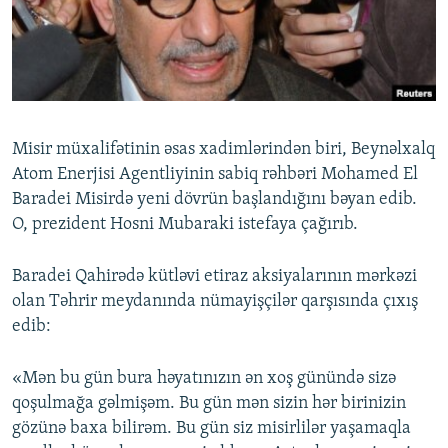
İNFOQRAFIKA
AZƏRBAYCAN ƏDƏBIYYATI KITABXANASI
MISSIYAMIZ
BIZI IZLƏ
KARIKATURA
İSLAM VƏ DEMOKRATIYA
PEŞƏ ETIKASI VƏ JURNALISTIKA STANDARTLARIMIZ
İZ - MƏDƏNIYYƏT PROQRAMI
MATERIALLARIMIZDAN ISTIFADƏ
AZADLIQRADIOSU MOBIL TELEFONUNUZDA
RFE/RL-in bütün saytları
Misir müxalifətinin əsas xadimlərindən biri, Beynəlxalq
BIZIMLƏ ƏLAQƏ
Atom Enerjisi Agentliyinin sabiq rəhbəri Mohamed El
Baradei Misirdə yeni dövrün başlandığını bəyan edib.
XƏBƏR BÜLLETENLƏRIMIZ
O, prezident Hosni Mubaraki istefaya çağırıb.
Baradei Qahirədə kütləvi etiraz aksiyalarının mərkəzi
olan Təhrir meydanında nümayişçilər qarşısında çıxış
edib:
«Mən bu gün bura həyatınızın ən xoş günündə sizə
qoşulmağa gəlmişəm. Bu gün mən sizin hər birinizin
gözünə baxa bilirəm. Bu gün siz misirlilər yaşamaqla