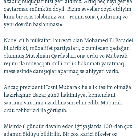
azadlıq hüquqlarınızı geri aldınız. Artıq heç nəyi geriyə
qaytarmaq mümkün deyil. Bizim əvvəllər qeyd etdiyim
kimi bir əsas tələbimiz var - rejimi sona çatdırmaq və
yeni dövrün başlanması».
Nobel sülh mükafatı laureatı olan Mohamed El Baradei
bildirib ki, müxalifət partiyaları, o cümlədən qadağan
olunmuş Müsəlman Qardaşları ona ordu və Mubarak
rejimi ilə müvəqqəti milli birlik hökuməti yaratmaq
məsələsində danışıqlar aparmaq səlahiyyəti verib.
Ancaq prezident Hosni Mubarak hələlik təslim olmağa
hazırlaşmır. Bazar günü hakimiyyət komendant
saatının vaxtının uzadılmasını elan edib. Mubarak
ordu rəhbərləri ilə görüşüb.
Misirdə 6 gündür davam edən iğtişaşlarda 100-dən çox
adamın öldüyü bildirilir. Bir çox xarici ölkələr öz