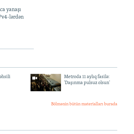
tca yanaşı
İPv4-lərdən
əhsili
Metroda 11 aylıq fasilə:
'Daşınma pulsuz olsun'
Bölmənin bütün materialları burada