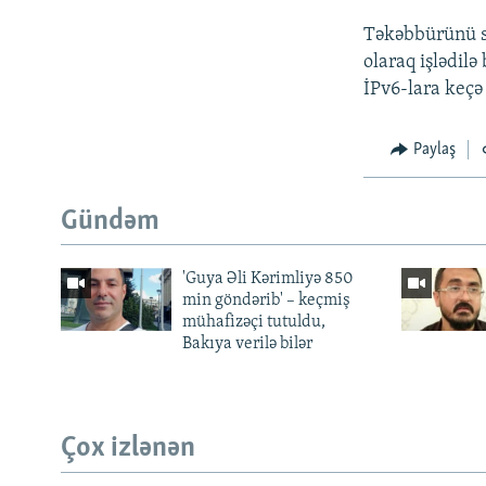
Təkəbbürünü sa
olaraq işlədilə
İPv6-lara keçə 
Paylaş
Gündəm
'Guya Əli Kərimliyə 850
min göndərib' – keçmiş
mühafizəçi tutuldu,
Bakıya verilə bilər
Çox izlənən