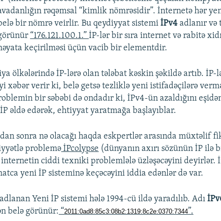
avadanlığın rəqəmsal “kimlik nömrəsidir”. İnternetə hər ye
belə bir nömrə veirlir. Bu qeydiyyat sistemi
İPv4
adlanır və
görünür
“176.121.100.1.”
İP-lər bir sıra internet və rabitə xi
həyata keçirilməsi üçün vacib bir elementdir.
ya ölkələrində İP-lərə olan tələbat kəskin şəkildə artıb. İP-
i xəbər verir ki, belə getsə tezliklə yeni istifadəçilərə verm
oblemin bir səbəbi də ondadır ki, İPv4-ün azaldığını eşidən
 İP əldə edərək, ehtiyyat yaratmağa başlayıblar.
dan sonra nə olacağı haqda eskpertlər arasında müxtəlif fik
iyyətlə problemə
İPcolypse
(dünyanın axırı sözünün İP ilə bi
ə internetin ciddi texniki problemlələ üzləşəcəyini deyirlər. 
atca yeni İP sisteminə keçəcəyini iddia edənlər də var.
dlanan Yeni İP sistemi hələ 1994-cü ildə yaradılıb. Adı
İPv
n belə görünür:
“
”.
2011:0ad8:85c3:08b2:1319:8c2e:0370:7344