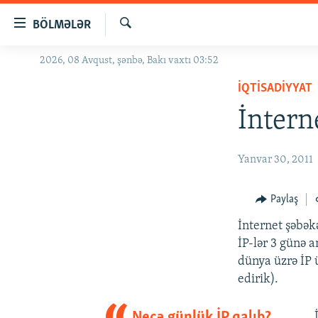
Keçid
BÖLMƏLƏR
linkləri
Axtar
Əsas
2026, 08 Avqust, şənbə, Bakı vaxtı 03:52
GÜNDƏM
məzmuna
İQTISADIYYAT
#İZAHLA
qayıt
Əsas
İntern
KORRUPSIOMETR
naviqasiyaya
#ƏSLINDƏ
qayıt
Yanvar 30, 2011
Axtarışa
FƏRQƏ BAX
keç
QANUNI DOĞRU
Paylaş
ARAŞDIRMA
İnternet şəbək
MULTIMEDIA
İP-lər 3 günə 
dünya üzrə İP 
RADIO ARXIV
VIDEO
edirik).
HAQQIMIZDA
FOTOQALEREYA
OXU ZALI
Neçə günlük İP qalıb?