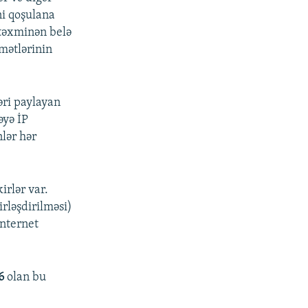
ni qoşulana
 təxminən belə
dmətlərinin
ləri paylayan
əyə İP
lər hər
irlər var.
rləşdirilməsi)
İnternet
6
olan bu