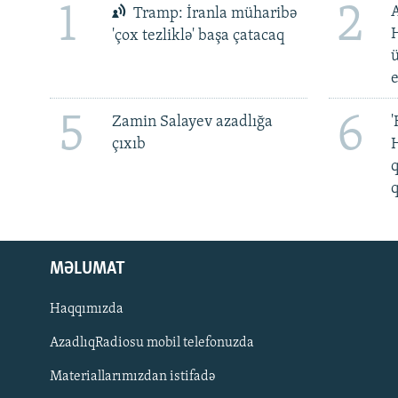
1
2
Tramp: İranla müharibə
H
'çox tezliklə' başa çatacaq
ü
5
6
Zamin Salayev azadlığa
'
çıxıb
H
q
q
MƏLUMAT
Haqqımızda
AzadlıqRadiosu mobil telefonuzda
Materiallarımızdan istifadə
BIZI IZLƏ