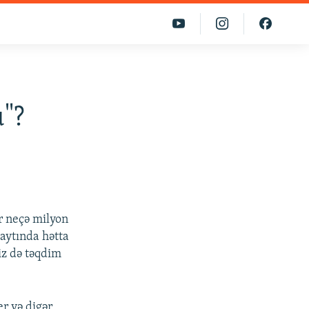
ü"?
r neçə milyon
saytında hətta
iz də təqdim
r və digər