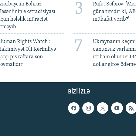
3
Azərbaycan Bəhruz
Rüfət Səfərov: 'M
əsənlinin ekstradisiyası
günahımdır ki, A
çün hələlik müraciət
mükafat verib?'
etməyib
7
Human Rights Watch':
Ukraynanın keçmiş
akimiyyət Əli Kərimliyə
qanunsuz varlan
arşı pis rəftara son
ittiham olunur: 13
oymalıdır
dollar girov ödəmə
BIZI IZLƏ