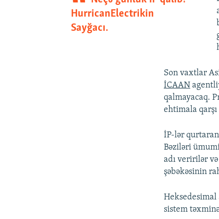
İNFOQRAFIKA
AZƏRBAYCAN ƏDƏBIYYATI KITABXANASI
MISSIYAMIZ
HurricanElectrikin
KARIKATURA
İSLAM VƏ DEMOKRATIYA
PEŞƏ ETIKASI VƏ JURNALISTIKA
Sayğacı
.
STANDARTLARIMIZ
İZ - MƏDƏNIYYƏT PROQRAMI
MATERIALLARIMIZDAN ISTIFADƏ
AZADLIQRADIOSU MOBIL TELEFONUNUZDA
Son vaxtlar Asi
BIZIMLƏ ƏLAQƏ
İCAAN
agentliy
qalmayacaq. Pr
XƏBƏR BÜLLETENLƏRIMIZ
ehtimala qarşı
İP-lər qurtaran
Bəziləri ümum
adı veririlər v
şəbəkəsinin rah
Heksedesimal a
sistem təxminə