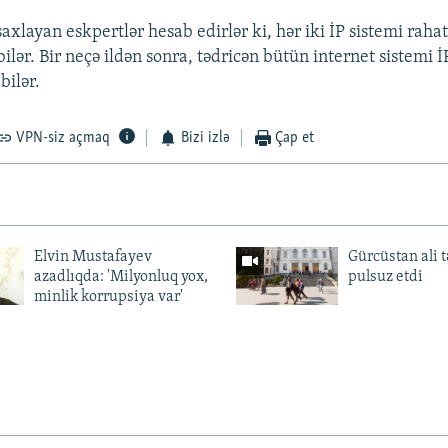
xlayan eskpertlər hesab edirlər ki, hər iki İP sistemi raha
 bilər. Bir neçə ildən sonra, tədricən bütün internet sistemi 
bilər.
VPN-siz açmaq
Bizi izlə
Çap et
Elvin Mustafayev
Gürcüstan ali t
azadlıqda: 'Milyonluq yox,
pulsuz etdi
minlik korrupsiya var'