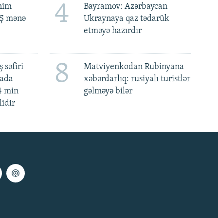
4
ənim
Bayramov: Azərbaycan
BŞ mənə
Ukraynaya qaz tədarük
etməyə hazırdır
8
 səfiri
Matviyenkodan Rubinyana
mada
xəbərdarlıq: rusiyalı turistlər
4 min
gəlməyə bilər
lidir