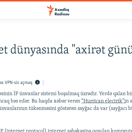
et dünyasında "axirət gün
VPN-siz açmaq
əsinin İP ünvanlar sistemi boşalmaq üzrədir. Yerdə qalan bi
ancaq bəs edər. Bu haqda xəbər verən
“Hurrican electrik”i
n 
ünvanlarının tükənməsini göstərən sayğac da var (sayğacı b
İP (internet protocol) internet şəbəkəsinə qoşulan kompyute