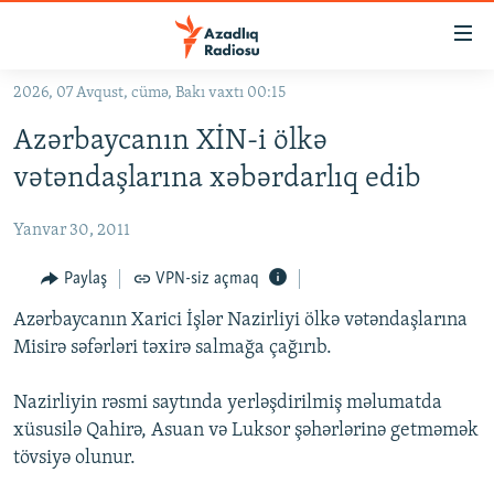
Keçid
linkləri
Əsas
2026, 07 Avqust, cümə, Bakı vaxtı 00:15
məzmuna
GÜNDƏM
Azərbaycanın XİN-i ölkə
qayıt
#İZAHLA
Əsas
vətəndaşlarına xəbərdarlıq edib
KORRUPSIOMETR
naviqasiyaya
qayıt
Yanvar 30, 2011
#ƏSLINDƏ
Axtarışa
FƏRQƏ BAX
Paylaş
VPN-siz açmaq
keç
QANUNI DOĞRU
Azərbaycanın Xarici İşlər Nazirliyi ölkə vətəndaşlarına
Misirə səfərləri təxirə salmağa çağırıb.
ARAŞDIRMA
MULTIMEDIA
Nazirliyin rəsmi saytında yerləşdirilmiş məlumatda
xüsusilə Qahirə, Asuan və Luksor şəhərlərinə getməmək
RADIO ARXIV
VIDEO
tövsiyə olunur.
HAQQIMIZDA
FOTOQALEREYA
OXU ZALI