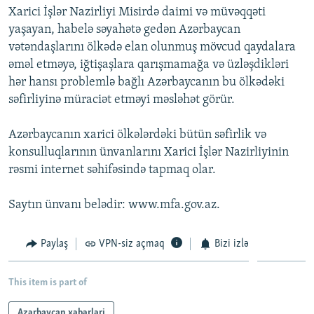
Xarici İşlər Nazirliyi Misirdə daimi və müvəqqəti
İNFOQRAFIKA
AZƏRBAYCAN ƏDƏBIYYATI KITABXANASI
MISSIYAMIZ
BIZI IZLƏ
yaşayan, habelə səyahətə gedən Azərbaycan
KARIKATURA
İSLAM VƏ DEMOKRATIYA
PEŞƏ ETIKASI VƏ JURNALISTIKA STANDARTLARIMIZ
vətəndaşlarını ölkədə elan olunmuş mövcud qaydalara
əməl etməyə, iğtişaşlara qarışmamağa və üzləşdikləri
İZ - MƏDƏNIYYƏT PROQRAMI
MATERIALLARIMIZDAN ISTIFADƏ
hər hansı problemlə bağlı Azərbaycanın bu ölkədəki
AZADLIQRADIOSU MOBIL TELEFONUNUZDA
RFE/RL-in bütün saytları
səfirliyinə müraciət etməyi məsləhət görür.
BIZIMLƏ ƏLAQƏ
Azərbaycanın xarici ölkələrdəki bütün səfirlik və
XƏBƏR BÜLLETENLƏRIMIZ
konsulluqlarının ünvanlarını Xarici İşlər Nazirliyinin
rəsmi internet səhifəsində tapmaq olar.
Saytın ünvanı belədir: www.mfa.gov.az.
Paylaş
VPN-siz açmaq
Bizi izlə
This item is part of
Azərbaycan xəbərləri