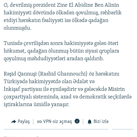
O, devrilmiş prezident Zine El Abidine Ben Alinin
İNFOQRAFIKA
AZƏRBAYCAN ƏDƏBIYYATI KITABXANASI
MISSIYAMIZ
BIZI IZLƏ
hakimiyyəti dövründə ölkədən qovulmuş, rəhbərlik
KARIKATURA
İSLAM VƏ DEMOKRATIYA
PEŞƏ ETIKASI VƏ JURNALISTIKA STANDARTLARIMIZ
etdiyi hərəkatın fəaliyyəti isə ölkədə qadağan
olunmuşdu.
İZ - MƏDƏNIYYƏT PROQRAMI
MATERIALLARIMIZDAN ISTIFADƏ
AZADLIQRADIOSU MOBIL TELEFONUNUZDA
RFE/RL-in bütün saytları
Tunisdə çevrilişdən sonra hakimiyyətə gələn ötəri
BIZIMLƏ ƏLAQƏ
hökumət, qadağan ölunmuş bütün siyasi qruplara
qoyulmuş məhdudiyyətləri aradan qaldırıb.
XƏBƏR BÜLLETENLƏRIMIZ
Rəşid Qannuşi (Rashid Ghannouchi) öz hərəkatını
Türkiyədə hakimiyyətdə olan Ədalət və
İnkişaf partiyası ilə eyniləşdirir və gələcəkdə Misirin
çoxpartiyalı sistemində, azad və demokratik seçkilərdə
iştiraklarına ümidlə yanaşır.
Paylaş
VPN-siz açmaq
Bizi izlə