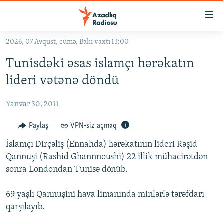
Keçid
linkləri
Əsas
2026, 07 Avqust, cümə, Bakı vaxtı 13:00
məzmuna
GÜNDƏM
Tunisdəki əsas islamçı hərəkatın
qayıt
#İZAHLA
Əsas
lideri vətənə döndü
KORRUPSIOMETR
naviqasiyaya
qayıt
Yanvar 30, 2011
#ƏSLINDƏ
Axtarışa
FƏRQƏ BAX
Paylaş
VPN-siz açmaq
keç
QANUNI DOĞRU
İslamçı Dirçəliş (Ennahda) hərəkatının lideri Rəşid
Qannuşi (Rashid Ghannnoushi) 22 illik mühacirətdən
ARAŞDIRMA
sonra Londondan Tunisə dönüb.
MULTIMEDIA
69 yaşlı Qannuşini hava limanında minlərlə tərəfdarı
RADIO ARXIV
VIDEO
qarşılayıb.
HAQQIMIZDA
FOTOQALEREYA
OXU ZALI