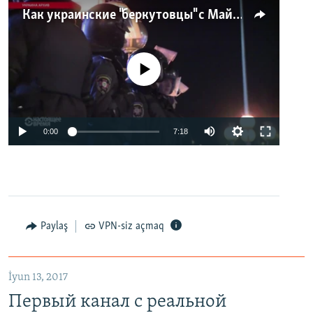
Как украинские "беркутовцы" с Майдана стали ОМОНом с Тверской
No media source currently available
0:00
7:18
Paylaş
VPN-siz açmaq
İyun 13, 2017
Первый канал с реальной