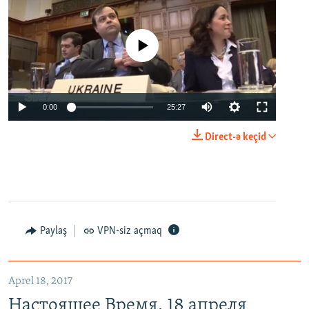
No media source currently available
0:00
25:27
Direct-ə keçid
Paylaş
VPN-siz açmaq
Aprel 18, 2017
Настоящее Время. 18 апреля