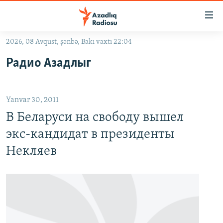
Keçid
linkləri
Əsas
2026, 08 Avqust, şənbə, Bakı vaxtı 22:04
məzmuna
GÜNDƏM
Радио Азадлыг
qayıt
#İZAHLA
Əsas
KORRUPSIOMETR
naviqasiyaya
Yanvar 30, 2011
qayıt
#ƏSLINDƏ
Axtarışa
В Беларуси на свободу вышел
FƏRQƏ BAX
keç
экс-кандидат в президенты
QANUNI DOĞRU
Некляев
ARAŞDIRMA
MULTIMEDIA
RADIO ARXIV
VIDEO
HAQQIMIZDA
FOTOQALEREYA
OXU ZALI