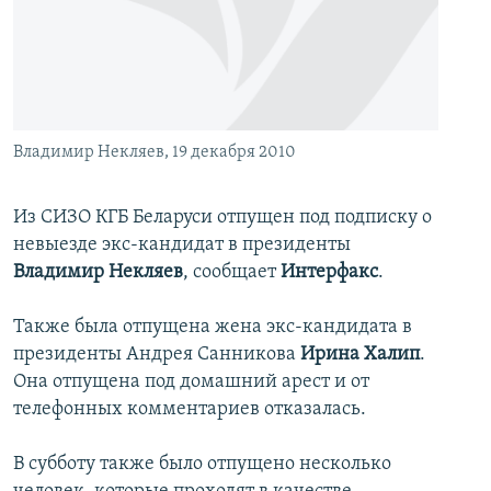
İNFOQRAFIKA
AZƏRBAYCAN ƏDƏBIYYATI KITABXANASI
MISSIYAMIZ
BIZI IZLƏ
KARIKATURA
İSLAM VƏ DEMOKRATIYA
PEŞƏ ETIKASI VƏ JURNALISTIKA STANDARTLARIMIZ
İZ - MƏDƏNIYYƏT PROQRAMI
MATERIALLARIMIZDAN ISTIFADƏ
AZADLIQRADIOSU MOBIL TELEFONUNUZDA
RFE/RL-in bütün saytları
Владимир Некляев, 19 декабря 2010
BIZIMLƏ ƏLAQƏ
Из СИЗО КГБ Беларуси отпущен под подписку о
XƏBƏR BÜLLETENLƏRIMIZ
невыезде экс-кандидат в президенты
Владимир Некляев
, сообщает
Интерфакс
.
Также была отпущена жена экс-кандидата в
президенты Андрея Санникова
Ирина Халип
.
Она отпущена под домашний арест и от
телефонных комментариев отказалась.
В субботу также было отпущено несколько