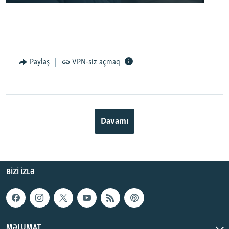
Paylaş
VPN-siz açmaq
Davamı
BIZI IZLƏ
MƏLUMAT