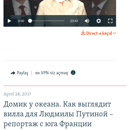
0:00
23:44
Direct-ə keçid
Paylaş
VPN-siz açmaq
Aprel 28, 2017
Домик у океана. Как выглядит
вилла для Людмилы Путиной –
репортаж с юга Франции