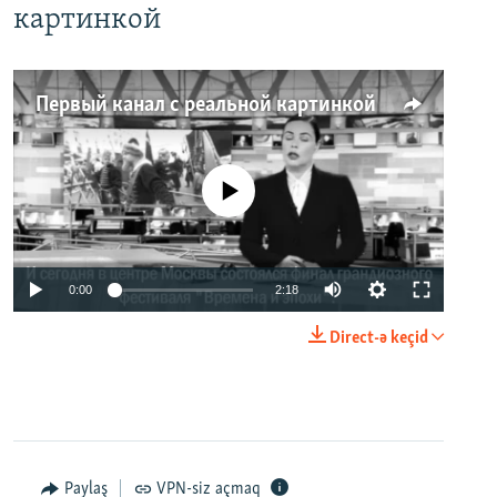
картинкой
Первый канал с реальной картинкой
No media source currently available
0:00
2:18
Direct-ə keçid
Paylaş
VPN-siz açmaq