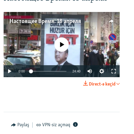
Настоящее Время. 18 апреля
No media source currently available
0:00
24:40
Direct-ə keçid
Paylaş
VPN-siz açmaq