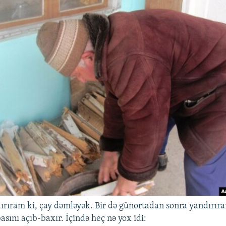
dırıram ki, çay dəmləyək. Bir də günortadan sonra yandırır
sını açıb-baxır. İçində heç nə yox idi: