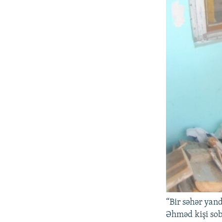
“Bir səhər yan
Əhməd kişi soba