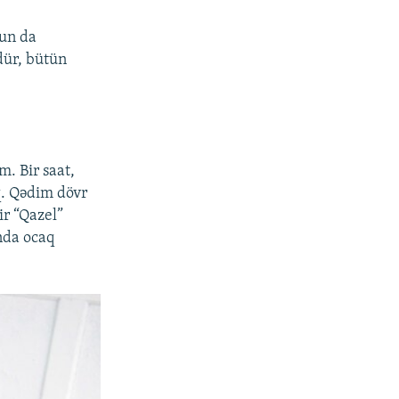
nun da
dür, bütün
m. Bir saat,
q. Qədim dövr
ir “Qazel”
nda ocaq