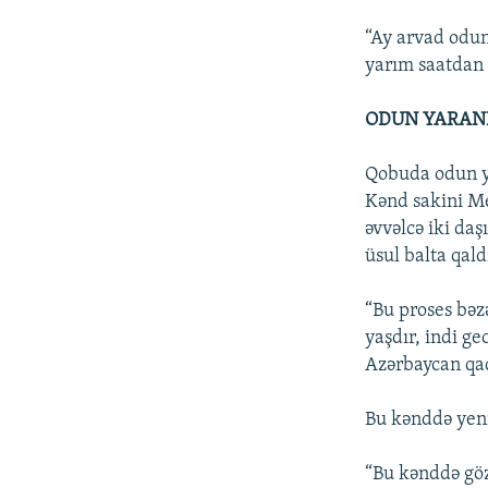
“Ay arvad odun
yarım saatdan 
ODUN YARANL
Qobuda odun yar
Kənd sakini Me
əvvəlcə iki daş
üsul balta qal
“Bu proses bəz
yaşdır, indi g
Azərbaycan qad
Bu kənddə yeni
“Bu kənddə gö