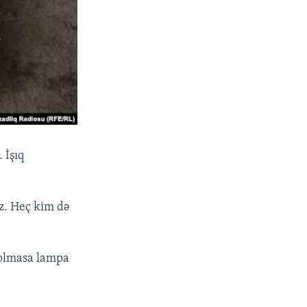
 İşıq
ız. Heç kim də
ç olmasa lampa