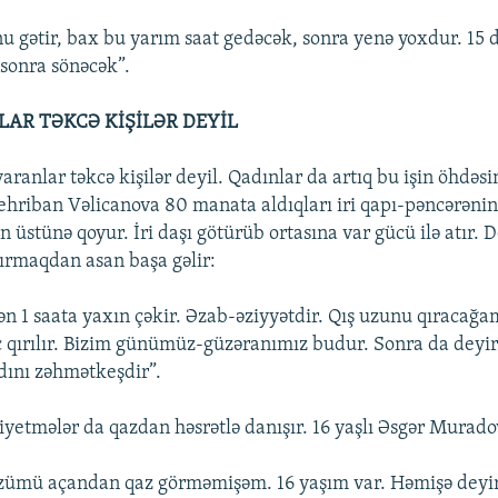
u gətir, bax bu yarım saat gedəcək, sonra yenə yoxdur. 15 
sonra sönəcək”.
AR TƏKCƏ KİŞİLƏR DEYİL
anlar təkcə kişilər deyil. Qadınlar da artıq bu işin öhdəsin
hriban Vəlicanova 80 manata aldıqları iri qapı-pəncərənin 
ın üstünə qoyur. İri daşı götürüb ortasına var gücü ilə atır. D
dırmaqdan asan başa gəlir:
ən 1 saata yaxın çəkir. Əzab-əziyyətdir. Qış uzunu qıracağa
ec qırılır. Bizim günümüz-güzəranımız budur. Sonra da deyirl
ını zəhmətkeşdir”.
yetmələr da qazdan həsrətlə danışır. 16 yaşlı Əsgər Murado
zümü açandan qaz görməmişəm. 16 yaşım var. Həmişə deyi