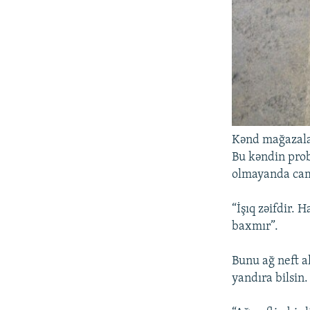
Kənd mağazalar
Bu kəndin prob
olmayanda cama
“İşıq zəifdir. 
baxmır”.
Bunu ağ neft a
yandıra bilsin.