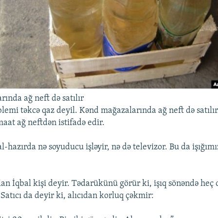
ında ağ neft də satılır
lemi təkcə qaz deyil. Kənd mağazalarında ağ neft də satılır.
at ağ neftdən istifadə edir.
Hal-hazırda nə soyuducu işləyir, nə də televizor. Bu da işığım
lan İqbal kişi deyir. Tədarükünü görür ki, işıq sönəndə he
 Satıcı da deyir ki, alıcıdan korluq çəkmir: