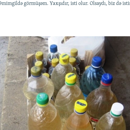
Əmimgildə görmüşəm. Yaxşıdır, isti olur. Olsaydı, biz də isti