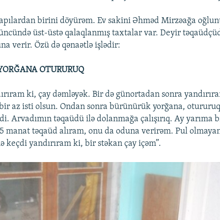
apılardan birini döyürəm. Ev sakini Əhməd Mirzəağa oğlu
küncündə üst-üstə qalaqlanmış taxtalar var. Deyir təqaüdçü
a verir. Özü də qənaətlə işlədir:
YORĞANA OTURURUQ
dırıram ki, çay dəmləyək. Bir də günortadan sonra yandırıra
 bir az isti olsun. Ondan sonra bürünürük yorğana, otururu
di. Arvadımın təqaüdü ilə dolanmağa çalışırıq. Ay yarıma b
85 manat təqaüd alıram, onu da oduna verirəm. Pul olmaya
ə keçdi yandırıram ki, bir stəkan çay içəm”.