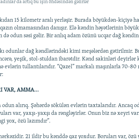
adınlar da artıq bu işin öhdəsindən gəlirlər
ıdan 15 kilometr aralı yerləşir. Burada böyükdən-kiçiyə h
qazın olmamasından danışır. Elə kəndin həyətlərinin böyü
n də odun səsi gəlir. Bir anlıq adam özünü ucqar dağ kəndind
 odunlar dağ kəndlərindəki kimi meşələrdən gətirilmir. B
ərə, yeşik, stol-stuldan ibarətdir. Kənd sakinləri deyirlər 
ə evlərin tullantılarıdır. “Qazel” markalı maşınlarla 70-80
r:
I VAR, AMMA...
odun alırıq. Şəhərdə sökülən evlərin taxtalarıdır. Ancaq od
uları var, yaxşı-yaxşı da rəngləyirlər. Onun biz nə xeyri var
gi yox, özü lazımdır”.
ərkəzidir. 21 ildir bu kənddə qaz yoxdur. Boruları var, özü