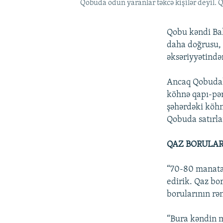
Qobuda odun yaranlar təkcə kişilər deyil. Q
Qobu kəndi Bak
daha doğrusu, 
əksəriyyətində
Ancaq Qobudakı
köhnə qapı-pənc
şəhərdəki köhn
Qobuda satırla
QAZ BORULAR
“70-80 manata 
edirik. Qaz bor
borularının rən
“Bura kəndin m