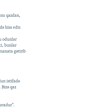
amı qazdan,
k
ə hiss edir.
u odunlar
ki, bunlar
 manata gətirib
un istifadə
. Bizə qaz
 yoxdur”.