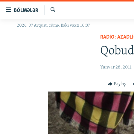
Keçid
BÖLMƏLƏR
linkləri
Axtar
Əsas
2026, 07 Avqust, cümə, Bakı vaxtı 10:37
GÜNDƏM
məzmuna
RADIO: AZADLI
#İZAHLA
qayıt
Əsas
Qobud
KORRUPSIOMETR
naviqasiyaya
#ƏSLINDƏ
qayıt
Yanvar 28, 2011
Axtarışa
FƏRQƏ BAX
keç
QANUNI DOĞRU
Paylaş
ARAŞDIRMA
MULTIMEDIA
RADIO ARXIV
VIDEO
HAQQIMIZDA
FOTOQALEREYA
OXU ZALI