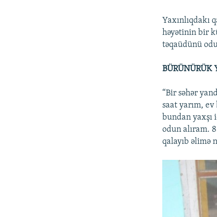
Yaxınlıqdakı q
həyətinin bir 
təqaüdünü odun
BÜRÜNÜRÜK 
“Bir səhər yan
saat yarım, ev
bundan yaxşı i
odun alıram. 
qalayıb əlimə n