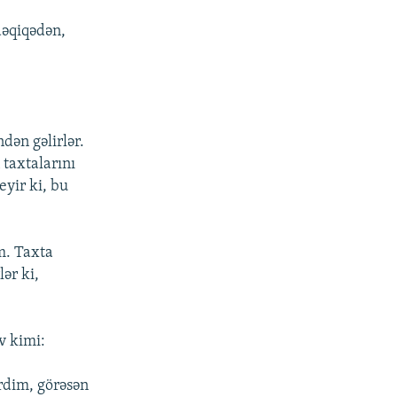
dəqiqədən,
dən gəlirlər.
taxtalarını
eyir ki, bu
m. Taxta
ər ki,
v kimi:
rdim, görəsən