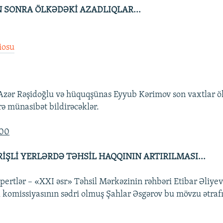
 SONRA ÖLKƏDƏKİ AZADLIQLAR...
iosu
 Azər Rəşidoğlu və hüquqşünas Eyyub Kərimov son vaxtlar ö
rə münasibət bildirəcəklər.
:00
İŞLİ YERLƏRDƏ TƏHSİL HAQQININ ARTIRILMASI...
pertlər – «XXI əsr» Təhsil Mərkəzinin rəhbəri Etibar Əliyev
l komissiyasının sədri olmuş Şahlar Əsgərov bu mövzu ətrafı