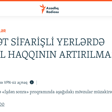
LƏR
T SİFARİŞLİ YERLƏRDƏ
L HAQQININ ARTIRILMASI
VPN-siz açmaq
ə «İşdən sonra» proqramında aşağıdakı mövzular müzakirə
:00