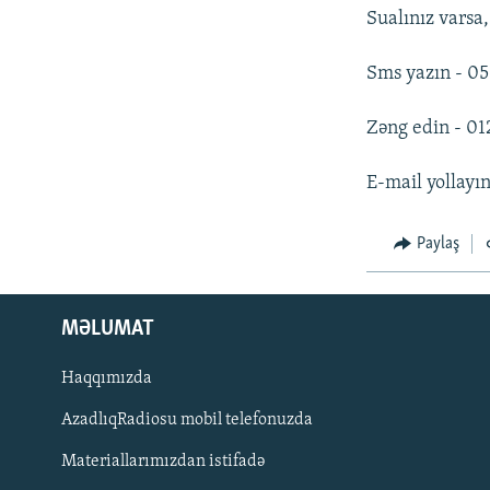
Sualınız varsa,
Sms yazın - 05
Zəng edin - 01
E-mail yollayı
Paylaş
MƏLUMAT
Haqqımızda
AzadlıqRadiosu mobil telefonuzda
Materiallarımızdan istifadə
BIZI IZLƏ