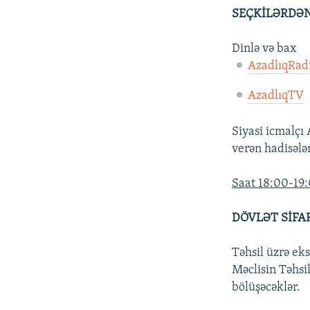
İNFOQRAFIKA
AZƏRBAYCAN ƏDƏBIYYATI KITABXANASI
MISSIYAMIZ
SEÇKİLƏRDƏN
KARIKATURA
İSLAM VƏ DEMOKRATIYA
PEŞƏ ETIKASI VƏ JURNALISTIKA
STANDARTLARIMIZ
Dinlə və bax
İZ - MƏDƏNIYYƏT PROQRAMI
AzadlıqRad
MATERIALLARIMIZDAN ISTIFADƏ
AZADLIQRADIOSU MOBIL TELEFONUNUZDA
AzadlıqTV
BIZIMLƏ ƏLAQƏ
Siyasi icmalçı
XƏBƏR BÜLLETENLƏRIMIZ
verən hadisələ
Saat 18:00-19
DÖVLƏT SİFAR
Təhsil üzrə eks
Məclisin Təhsi
bölüşəcəklər.