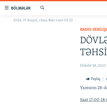
Keçid
BÖLMƏLƏR
linkləri
Axtar
Əsas
2026, 07 Avqust, cümə, Bakı vaxtı 02:22
GÜNDƏM
məzmuna
RADIO VERILIŞ
#İZAHLA
qayıt
Əsas
DÖVLƏ
KORRUPSIOMETR
naviqasiyaya
#ƏSLINDƏ
qayıt
TƏHSİ
Axtarışa
FƏRQƏ BAX
keç
QANUNI DOĞRU
Dekabr 28, 2010
ARAŞDIRMA
Paylaş
MULTIMEDIA
Yanvarın 28-d
RADIO ARXIV
VIDEO
HAQQIMIZDA
FOTOQALEREYA
OXU ZALI
Saat 17:00-18