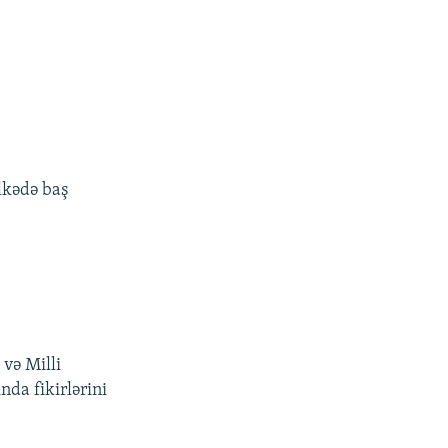
lkədə baş
 və Milli
nda fikirlərini