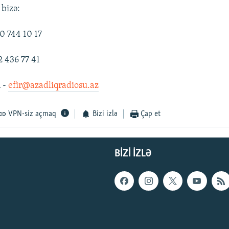
 bizə:
0 744 10 17
2 436 77 41
n -
efir@azadliqradiosu.az
VPN-siz açmaq
Bizi izlə
Çap et
BIZI IZLƏ