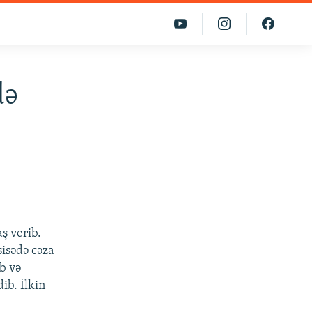
də
ş verib.
isədə cəza
ib və
ib. İlkin