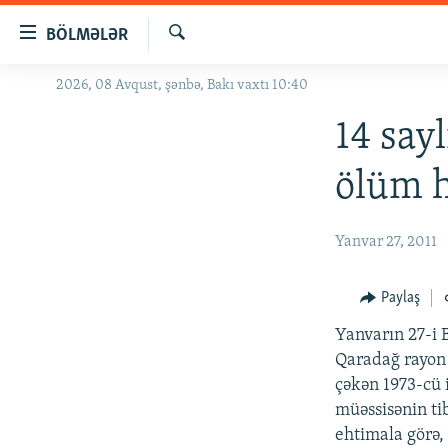
Keçid
BÖLMƏLƏR
linkləri
Axtar
Əsas
2026, 08 Avqust, şənbə, Bakı vaxtı 10:40
GÜNDƏM
məzmuna
#İZAHLA
14 say
qayıt
Əsas
KORRUPSIOMETR
ölüm h
naviqasiyaya
#ƏSLINDƏ
qayıt
Axtarışa
FƏRQƏ BAX
Yanvar 27, 2011
keç
QANUNI DOĞRU
Paylaş
ARAŞDIRMA
Yanvarın 27-i 
MULTIMEDIA
Qaradağ rayon
RADIO ARXIV
VIDEO
çəkən 1973-cü i
müəssisənin tib
HAQQIMIZDA
FOTOQALEREYA
OXU ZALI
ehtimala görə,