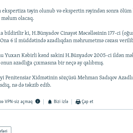
lı ekspertiza təyin olunub və ekspertin rəyindən sonra ölüm
i məlum olacaq.
 bildirilir ki, H.Bünyadov Cinayət Məcəlləsinin 177-ci (oğ
b. Ona 6 il müddətində azadlıqdan məhrumetmə cəzası verili
nu Yuxarı Kəbirli kənd sakini H.Bünyadov 2005-ci ildən 
, onun azadlığa çıxmasına bir neçə ay qalıbmış.
liyi Penitensiar Xidmətinin sözçüsü Mehman Sadıqov Azadl
diq, nə də təkzib edib.
VPN-siz açmaq
Bizi izlə
Çap et
rləri