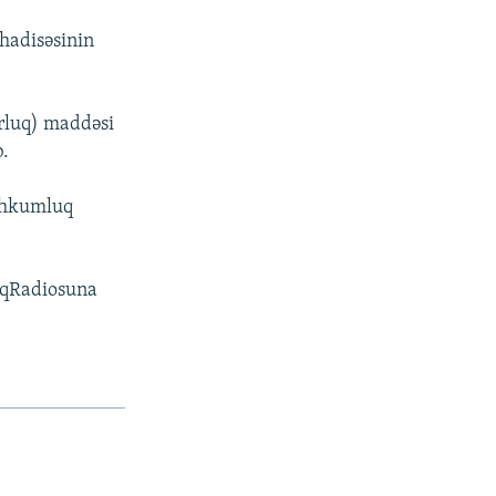
 hadisəsinin
urluq) maddəsi
b.
məhkumluq
ıqRadiosuna