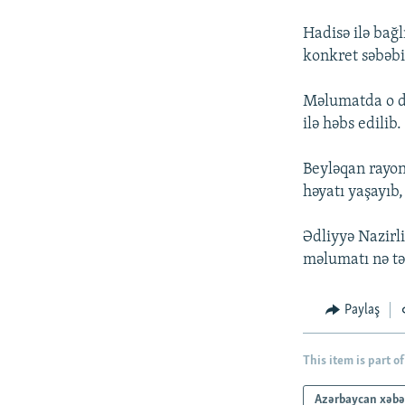
İNFOQRAFIKA
AZƏRBAYCAN ƏDƏBIYYATI KITABXANASI
MISSIYAMIZ
Hadisə ilə bağ
KARIKATURA
İSLAM VƏ DEMOKRATIYA
PEŞƏ ETIKASI VƏ JURNALISTIKA
STANDARTLARIMIZ
konkret səbəb
İZ - MƏDƏNIYYƏT PROQRAMI
MATERIALLARIMIZDAN ISTIFADƏ
Məlumatda o da
AZADLIQRADIOSU MOBIL TELEFONUNUZDA
ilə həbs edili
BIZIMLƏ ƏLAQƏ
Beyləqan rayo
XƏBƏR BÜLLETENLƏRIMIZ
həyatı yaşayıb
Ədliyyə Nazir
məlumatı nə təs
Paylaş
This item is part of
Azərbaycan xəbə