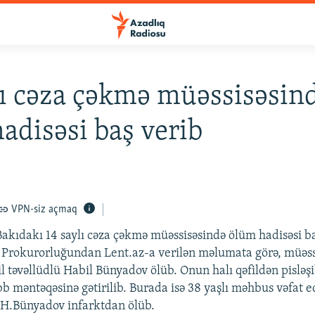
lı cəza çəkmə müəssisəsin
adisəsi baş verib
VPN-siz açmaq
Bakıdakı 14 saylı cəza çəkmə müəssisəsində ölüm hadisəsi ba
 Prokurorluğundan Lent.az-a verilən məlumata görə, müəss
l təvəllüdlü Habil Bünyadov ölüb. Onun halı qəfildən pisləş
b məntəqəsinə gətirilib. Burada isə 38 yaşlı məhbus vəfat ed
 H.Bünyadov infarktdan ölüb.