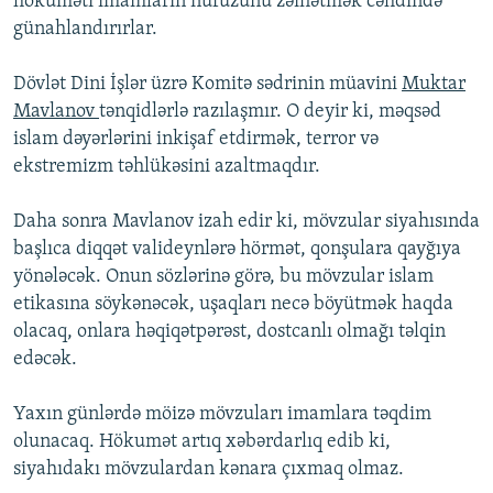
hökuməti imamların nüfuzunu zəiflətmək cəhdində
günahlandırırlar.
Dövlət Dini İşlər üzrə Komitə sədrinin müavini
Muktar
Mavlanov
tənqidlərlə razılaşmır. O deyir ki, məqsəd
islam dəyərlərini inkişaf etdirmək, terror və
ekstremizm təhlükəsini azaltmaqdır.
Daha sonra Mavlanov izah edir ki, mövzular siyahısında
başlıca diqqət valideynlərə hörmət, qonşulara qayğıya
yönələcək. Onun sözlərinə görə, bu mövzular islam
etikasına söykənəcək, uşaqları necə böyütmək haqda
olacaq, onlara həqiqətpərəst, dostcanlı olmağı təlqin
edəcək.
Yaxın günlərdə möizə mövzuları imamlara təqdim
olunacaq. Hökumət artıq xəbərdarlıq edib ki,
siyahıdakı mövzulardan kənara çıxmaq olmaz.