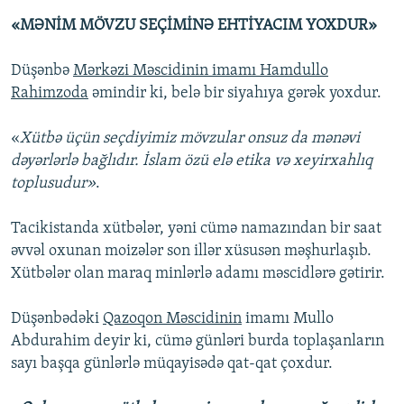
«MƏNİM MÖVZU SEÇİMİNƏ EHTİYACIM YOXDUR»
Düşənbə
Mərkəzi Məscidinin imamı Hamdullo
Rahimzoda
əmindir ki, belə bir siyahıya gərək yoxdur.
«
Xütbə üçün seçdiyimiz mövzular onsuz da mənəvi
dəyərlərlə bağlıdır. İslam özü elə etika və xeyirxahlıq
toplusudur»
.
Tacikistanda xütbələr, yəni cümə namazından bir saat
əvvəl oxunan moizələr son illər xüsusən məşhurlaşıb.
Xütbələr olan maraq minlərlə adamı məscidlərə gətirir.
Düşənbədəki
Qazoqon Məscidinin
imamı Mullo
Abdurahim deyir ki, cümə günləri burda toplaşanların
sayı başqa günlərlə müqayisədə qat-qat çoxdur.