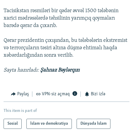
Tacisikstan rəsmiləri bir qədər əvvəl 1500 tələbənin
xarici mədrəsələrdə təhsilinin yarımçıq qoymaları
barədə qərar da çıxarıb.
Qərar prezidentin çıxışından, bu tələbələrin ekstremist
və terrorçuların təsiri altına düşmə ehtimalı haqda
xəbərdarlığından sonra verilib.
Sayta hazırladı:
Şahnaz Bəylərqızı
Paylaş
VPN-siz açmaq
Bizi izlə
This item is part of
Sosial
İslam və demokratiya
Dünyada İslam