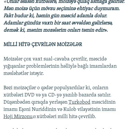
«
Onlar əsasən xütbələrə, moizəyə qulaq asmağa gəlirlər.
Mən moizə üçün mövzu seçiminə ehtiyac duymuram.
Fakt budur ki, həmin gün məscid adamla dolur.
Adamlar gündüz vaxtı bir saat əvvəldən gəlirlərsə,
demək ki, mənim mozələrim onları təmin edir
».
MİLLİ HİTƏ ÇEVRİLƏN MOİZƏLƏR
Moizələr çox vaxt sual-cavaba çevrilir, məscidə
yığışanlar problemlərinin həlliylə bağlı imamlardan
məsləhətlər istəyir.
Bəzi moizəçilər o qədər populyardılar ki, onların
xütbələri DVD və ya CD-yə yazılıb bazarda satılır.
Düşənbədən qıraqda yerləşən
Turkobod
məscidinin
imamı Eşoni Nuriddinin və Kulob vilayətinin imamı
Hoji Mirzonu
n
xütbələri milli hitə çevrilib.