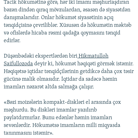
Tacik hökumətinə görə, hər iki imamı məşhurlaşdıran
bəzən dindən qıraq mövzulardan, əsasən də siyasətdən
danışmalarıdır. Onlar hökumət siyasətinin açıq
tənqidçisinə çevriliblər. Xüsusən də hökumətin məktəb
və ofislərdə hicaba rəsmi qadağa qoymasını tənqid
edirlər.
Düşənbədəki ekspertlərdən biri
Hikmatulloh
Saifullozoda
deyir ki, hökumət həqiqəti görmək istəmir.
Həqiqətsə iqtidar tənqidçilərinin getdikcə daha çox təsir
gücünə malik olmasıdır. İqtidar da sadəcə həmin
imamları nəzarət altda salmağa çalışır.
«Bəzi moizələrin kompakt-diskləri el arasında çox
məşhurdu. Bu diskləri imamlar yazdırıb
paylatdırmırlar. Bunu edənlər həmin imamları
sevənlərdir. Hökumətsə imamların milli miqyasda
tanınmasını istəmir».