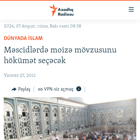
Keçid
linkləri
Əsas
2026, 07 Avqust, cümə, Bakı vaxtı 08:38
məzmuna
GÜNDƏM
DÜNYADA İSLAM
qayıt
#İZAHLA
Əsas
Məscidlərdə moizə mövzusunu
KORRUPSIOMETR
naviqasiyaya
hökümət seçəcək
qayıt
#ƏSLINDƏ
Axtarışa
Yanvar 27, 2011
FƏRQƏ BAX
keç
QANUNI DOĞRU
Paylaş
VPN-siz açmaq
ARAŞDIRMA
MULTIMEDIA
RADIO ARXIV
VIDEO
HAQQIMIZDA
FOTOQALEREYA
OXU ZALI