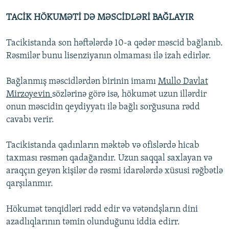
TACİK HÖKUMƏTİ DƏ MƏSCİDLƏRİ BAĞLAYIR
Tacikistanda son həftələrdə 10-a qədər məscid bağlanıb.
Rəsmilər bunu lisenziyanın olmaması ilə izah edirlər.
Bağlanmış məscidlərdən birinin imamı
Mullo Davlat
Mirzoyevin
sözlərinə görə isə, hökumət uzun illərdir
onun məscidin qeydiyyatı ilə bağlı sorğusuna rədd
cavabı verir.
Tacikistanda qadınların məktəb və ofislərdə hicab
taxması rəsmən qadağandır. Uzun saqqal saxlayan və
araqçın geyən kişilər də rəsmi idarələrdə xüsusi rəğbətlə
qarşılanmır.
Hökumət tənqidləri rədd edir və vətəndşların dini
azadlıqlarının təmin olunduğunu iddia edirr.