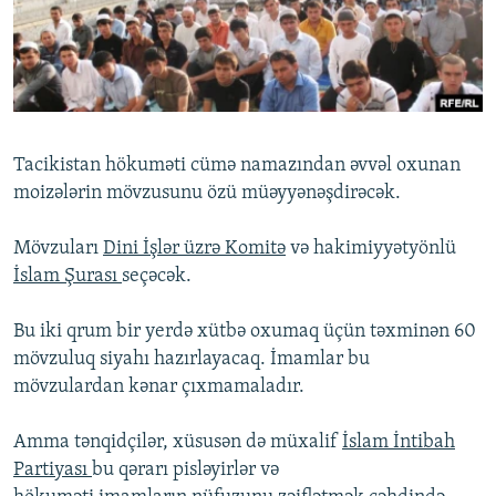
İNFOQRAFIKA
AZƏRBAYCAN ƏDƏBIYYATI KITABXANASI
MISSIYAMIZ
BIZI IZLƏ
KARIKATURA
İSLAM VƏ DEMOKRATIYA
PEŞƏ ETIKASI VƏ JURNALISTIKA STANDARTLARIMIZ
İZ - MƏDƏNIYYƏT PROQRAMI
MATERIALLARIMIZDAN ISTIFADƏ
AZADLIQRADIOSU MOBIL TELEFONUNUZDA
RFE/RL-in bütün saytları
Tacikistan hökuməti cümə namazından əvvəl oxunan
BIZIMLƏ ƏLAQƏ
moizələrin mövzusunu özü müəyyənəşdirəcək.
XƏBƏR BÜLLETENLƏRIMIZ
Mövzuları
Dini İşlər üzrə Komitə
və hakimiyyətyönlü
İslam Şurası
seçəcək.
Bu iki qrum bir yerdə xütbə oxumaq üçün təxminən 60
mövzuluq siyahı hazırlayacaq. İmamlar bu
mövzulardan kənar çıxmamaladır.
Amma tənqidçilər, xüsusən də müxalif
İslam İntibah
Partiyası
bu qərarı pisləyirlər və