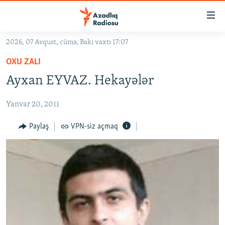
Keçid
linkləri
Əsas
2026, 07 Avqust, cümə, Bakı vaxtı 17:07
məzmuna
GÜNDƏM
OXU ZALI
qayıt
#İZAHLA
Əsas
Ayxan EYVAZ. Hekayələr
KORRUPSIOMETR
naviqasiyaya
qayıt
Yanvar 20, 2011
#ƏSLINDƏ
Axtarışa
FƏRQƏ BAX
Paylaş
VPN-siz açmaq
keç
QANUNI DOĞRU
ARAŞDIRMA
MULTIMEDIA
RADIO ARXIV
VIDEO
HAQQIMIZDA
FOTOQALEREYA
OXU ZALI