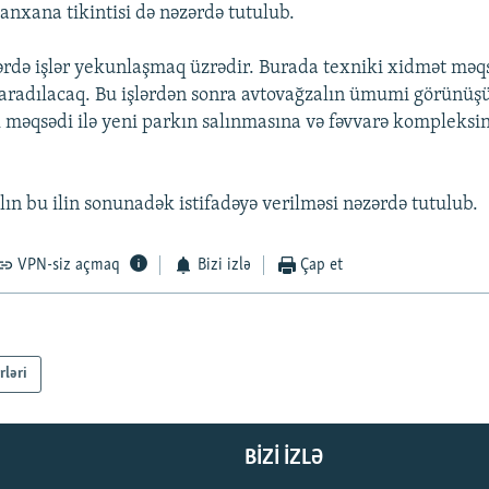
anxana tikintisi də nəzərdə tutulub.
ilərdə işlər yekunlaşmaq üzrədir. Burada texniki xidmət məqs
yaradılacaq. Bu işlərdən sonra avtovağzalın ümumi görünüş
 məqsədi ilə yeni parkın salınmasına və fəvvarə kompleksini
lın bu ilin sonunadək istifadəyə verilməsi nəzərdə tutulub.
VPN-siz açmaq
Bizi izlə
Çap et
rləri
BIZI IZLƏ