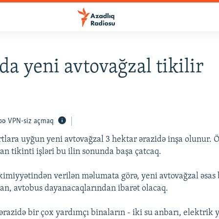
da yeni avtovağzal tikilir
VPN-siz açmaq
tlara uyğun yeni avtovağzal 3 hektar ərazidə inşa olunur. Ö
n tikinti işləri bu ilin sonunda başa çatcaq.
kimiyyətindən verilən məlumata görə, yeni avtovağzal əsas
an, avtobus dayanacaqlarından ibarət olacaq.
razidə bir çox yardımçı binaların - iki su anbarı, elektrik