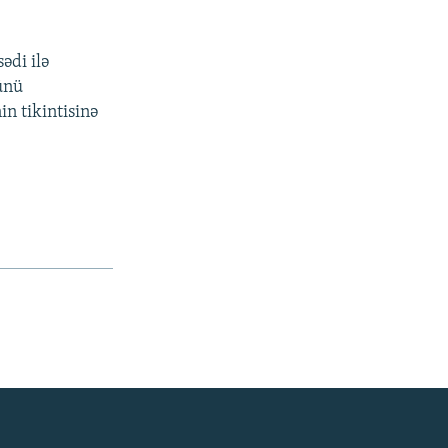
ədi ilə
ünü
n tikintisinə