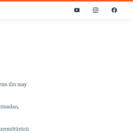
tən ilin may
 binadan,
 yarımötürücü