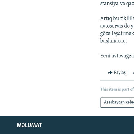
İNFOQRAFIKA
AZƏRBAYCAN ƏDƏBIYYATI KITABXANASI
MISSIYAMIZ
stansiya və qaz
KARIKATURA
İSLAM VƏ DEMOKRATIYA
PEŞƏ ETIKASI VƏ JURNALISTIKA
STANDARTLARIMIZ
Artıq bu tikil
İZ - MƏDƏNIYYƏT PROQRAMI
avtoservis də 
MATERIALLARIMIZDAN ISTIFADƏ
gözəlləşdirmək
AZADLIQRADIOSU MOBIL TELEFONUNUZDA
başlanacaq.
BIZIMLƏ ƏLAQƏ
Yeni avtovağza
XƏBƏR BÜLLETENLƏRIMIZ
Paylaş
This item is part of
Azərbaycan xəbə
MƏLUMAT