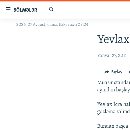
Keçid
BÖLMƏLƏR
linkləri
Axtar
Əsas
2026, 07 Avqust, cümə, Bakı vaxtı 08:24
GÜNDƏM
məzmuna
#İZAHLA
Yevlax
qayıt
Əsas
KORRUPSIOMETR
naviqasiyaya
Yanvar 27, 2011
#ƏSLINDƏ
qayıt
Axtarışa
FƏRQƏ BAX
Paylaş
keç
QANUNI DOĞRU
Müasir standar
ARAŞDIRMA
ayından başlaya
MULTIMEDIA
Yevlax İcra ha
RADIO ARXIV
VIDEO
gözləmə zalınd
HAQQIMIZDA
FOTOQALEREYA
OXU ZALI
Bundan başqa ə