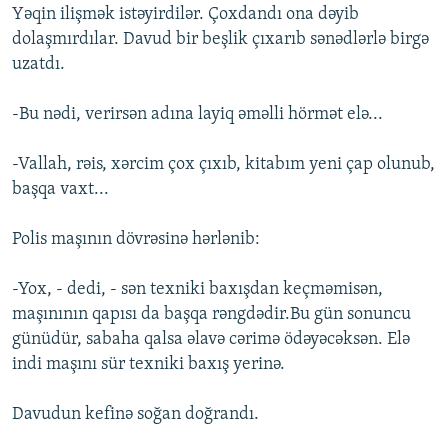
Yəqin ilişmək istəyirdilər. Çoxdandı ona dəyib
dolaşmırdılar. Davud bir beşlik çıxarıb sənədlərlə birgə
uzatdı.
-Bu nədi, verirsən adına layiq əməlli hörmət elə...
-Vallah, rəis, xərcim çox çıxıb, kitabım yeni çap olunub,
başqa vaxt...
Polis maşının dövrəsinə hərlənib:
-Yox, - dedi, - sən texniki baxışdan keçməmisən,
maşınının qapısı da başqa rəngdədir.Bu gün sonuncu
günüdür, sabaha qalsa əlavə cərimə ödəyəcəksən. Elə
indi maşını sür texniki baxış yerinə.
Davudun kefinə soğan doğrandı.