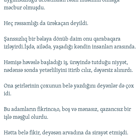
uyğunsuzluğu ucbatından rəsm müəllimi olmağa
məcbur olmuşdu.
Heç rəssamlığı da ürəkaçan deyildi.
Şanssızlıq bir bəlaya dönüb daim onu qarabaqara
izləyirdi.İşdə, ailədə, yaşadığı kəndin insanları arasında.
Həmişə həvəslə başladığı iş, ürəyində tutduğu niyyət,
nədənsə sonda yetərliliyini itirib cılız, dəyərsiz alınırdı.
Ona şeirlərinin çoxunun belə yazdığını deyənlər də çox
idi.
Bu adamların fikrincə,o, boş və mənasız, qazancsız bir
işlə məşğul olurdu.
Hətta belə fikir, deyəsən arvadına da sirayət etmişdi.