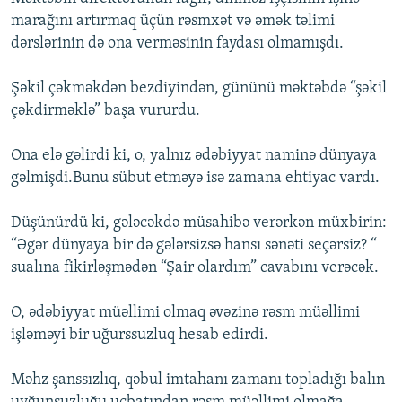
marağını artırmaq üçün rəsmxət və əmək təlimi
dərslərinin də ona verməsinin faydası olmamışdı.
Şəkil çəkməkdən bezdiyindən, gününü məktəbdə “şəkil
çəkdirməklə” başa vururdu.
Ona elə gəlirdi ki, o, yalnız ədəbiyyat naminə dünyaya
gəlmişdi.Bunu sübut etməyə isə zamana ehtiyac vardı.
Düşünürdü ki, gələcəkdə müsahibə verərkən müxbirin:
“Əgər dünyaya bir də gələrsizsə hansı sənəti seçərsiz? “
sualına fikirləşmədən “Şair olardım” cavabını verəcək.
O, ədəbiyyat müəllimi olmaq əvəzinə rəsm müəllimi
işləməyi bir uğurssuzluq hesab edirdi.
Məhz şanssızlıq, qəbul imtahanı zamanı topladığı balın