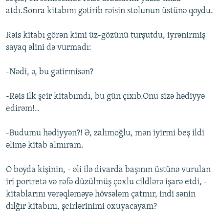
atdı.Sonra kitabını gətirib rəisin stolunun üstünə qoydu.
Rəis kitabı görən kimi üz-gözünü turşutdu, iyrənirmiş
sayaq əlini də vurmadı:
-Nədi, ə, bu gətirmisən?
-Rəis ilk şeir kitabımdı, bu gün çıxıb.Onu sizə hədiyyə
edirəm!..
-Budumu hədiyyən?! Ə, zalımoğlu, mən iyirmi beş ildi
əlimə kitab almıram.
O boyda kişinin, - əli ilə divarda başının üstünə vurulan
iri portretə və rəfə düzülmüş çoxlu cildlərə işarə etdi, -
kitablarını vərəqləməyə hövsələm çatmır, indi sənin
dılğır kitabını, şeirlərinimi oxuyacayam?