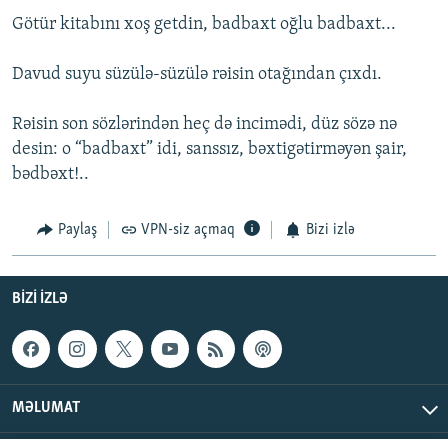
Götür kitabını xoş getdin, badbaxt oğlu badbaxt...
Davud suyu süzülə-süzülə rəisin otağından çıxdı.
Rəisin son sözlərindən heç də incimədi, düz sözə nə
desin: o “badbaxt” idi, sanssız, bəxtigətirməyən şair,
bədbəxt!..
Paylaş
VPN-siz açmaq
Bizi izlə
BIZI IZLƏ
MƏLUMAT