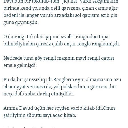
Davudun bir tökülüb-itən “Jiqulisi” vardı.Axşamların
birində kənd yolunda qəfil qarşısına çıxan camış ağır
bədəni ilə ləngər vurub arxadakı sol qapısını əzib pis
günə qoymuşdu.
O da rəngi tökülən qapını əvvəlki rəngindən tapa
bilmədiyindən çarəsiz qalıb oxşar rənglə rənglətmişdi.
Nəticədə tünd göy rəngli maşının mavi rəngli qapısı
əmələ gəlmişdi.
Bu da bir şanssızlıq idi.Rənglərin eyni olmamasına özü
əhəmiyyət verməsə də, yol polsləri buna görə ona bir
neçə dəfə xəbərdarlıq etmişdilər.
Amma Davud üçün hər şeydən vacib kitab idi.Onun
şairliyinin sübutu sayılacaq kitab.