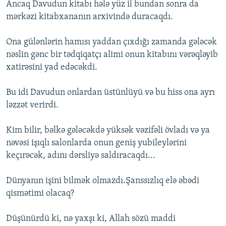
Ancaq Davudun kitabı hələ yüz il bundan sonra da
mərkəzi kitabxananın arxivində duracaqdı.
Ona gülənlərin hamısı yaddan çıxdığı zamanda gələcək
nəslin gənc bir tədqiqatçı alimi onun kitabını vərəqləyib
xatirəsini yad edəcəkdi.
Bu idi Davudun onlardan üstünlüyü və bu hiss ona ayrı
ləzzət verirdi.
Kim bilir, bəlkə gələcəkdə yüksək vəzifəli övladı və ya
nəvəsi işıqlı salonlarda onun geniş yubileylərini
keçırəcək, adını dərsliyə saldıracaqdı...
Dünyanın işini bilmək olmazdı.Şanssızlıq elə əbədi
qismətimi olacaq?
Düşünürdü ki, nə yaxşı ki, Allah sözü maddi