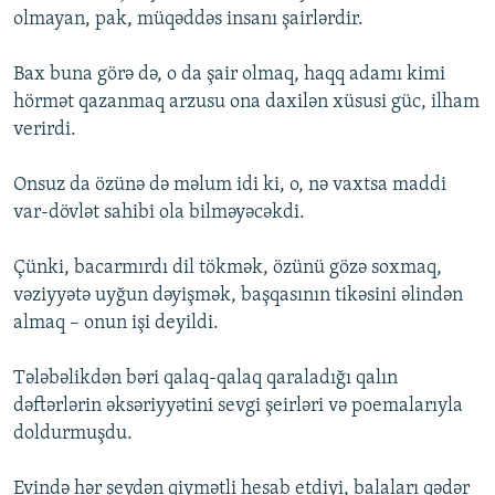
olmayan, pak, müqəddəs insanı şairlərdir.
Bax buna görə də, o da şair olmaq, haqq adamı kimi
hörmət qazanmaq arzusu ona daxilən xüsusi güc, ilham
verirdi.
Onsuz da özünə də məlum idi ki, o, nə vaxtsa maddi
var-dövlət sahibi ola bilməyəcəkdi.
Çünki, bacarmırdı dil tökmək, özünü gözə soxmaq,
vəziyyətə uyğun dəyişmək, başqasının tikəsini əlindən
almaq – onun işi deyildi.
Tələbəlikdən bəri qalaq-qalaq qaraladığı qalın
dəftərlərin əksəriyyətini sevgi şeirləri və poemalarıyla
doldurmuşdu.
Evində hər şeydən qiymətli hesab etdiyi, balaları qədər