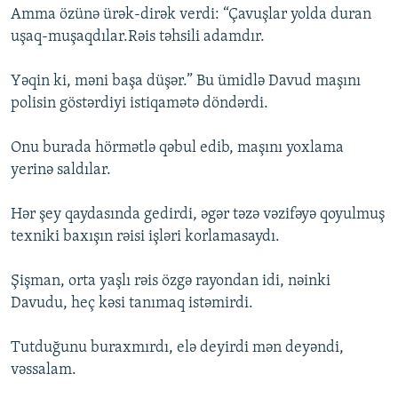
Amma özünə ürək-dirək verdi: “Çavuşlar yolda duran
uşaq-muşaqdılar.Rəis təhsili adamdır.
Yəqin ki, məni başa düşər.” Bu ümidlə Davud maşını
polisin göstərdiyi istiqamətə döndərdi.
Onu burada hörmətlə qəbul edib, maşını yoxlama
yerinə saldılar.
Hər şey qaydasında gedirdi, əgər təzə vəzifəyə qoyulmuş
texniki baxışın rəisi işləri korlamasaydı.
Şişman, orta yaşlı rəis özgə rayondan idi, nəinki
Davudu, heç kəsi tanımaq istəmirdi.
Tutduğunu buraxmırdı, elə deyirdi mən deyəndi,
vəssalam.