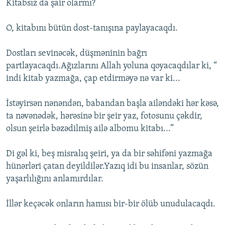
Kitabsız da şair olarmı?
O, kitabını bütün dost-tanışına paylayacaqdı.
Dostları sevinəcək, düşməninin bağrı
partlayacaqdı.Ağızlarını Allah yoluna qoyacaqdılar ki, “
indi kitab yazmağa, çap etdirməyə nə var ki...
İstəyirsən nənəndən, babandan başla ailəndəki hər kəsə,
ta nəvənədək, hərəsinə bir şeir yaz, fotosunu çəkdir,
olsun şeirlə bəzədilmiş ailə albomu kitabı...”
Di gəl ki, beş misralıq şeiri, ya da bir səhifəni yazmağa
hünərləri çatan deyildilər.Yazıq idi bu insanlar, sözün
yaşarlılığını anlamırdılar.
İllər keçəcək onların hamısı bir-bir ölüb unudulacaqdı.