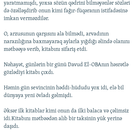
yaratmamışdı, yoxsa sözün qədrini bilməyənlər sözləri
də özəlləşdirib onun kimi fağır-füqəranın istifadəsinə
imkan verməzdilər.
O, arzusunun qarşısını ala bilmədi, arvadının
narazılığına baxmayaraq aylarla yığdığı əlində olanını
mətbəəyə verib, kitabını sifariş etdi.
Nəhayət, günlərin bir günü Davud Eİ-OBAnın həsrətlə
gözlədiyi kitabı çıxdı.
Həmin gün sevincinin həddi-hüdudu yox idi, elə bil
dünyaya yeni övladı gəlmişdi.
Əksər ilk kitablar kimi onun da ilki balaca və çəlimsiz
idi.Kitabını mətbəədən alıb bir taksinin yük yerinə
daşıdı.