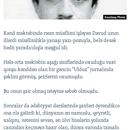
İNFOQRAFIKA
AZƏRBAYCAN ƏDƏBIYYATI KITABXANASI
MISSIYAMIZ
BIZI IZLƏ
KARIKATURA
İSLAM VƏ DEMOKRATIYA
PEŞƏ ETIKASI VƏ JURNALISTIKA STANDARTLARIMIZ
İZ - MƏDƏNIYYƏT PROQRAMI
MATERIALLARIMIZDAN ISTIFADƏ
Kənd məktəbində rəsm müəllimi işləyən Davud uzun
AZADLIQRADIOSU MOBIL TELEFONUNUZDA
RFE/RL-in bütün saytları
illərdi müəllimliklə yanaşı yazı-pozuyla, belə desək
BIZIMLƏ ƏLAQƏ
bədii yaradıcılıqla məşğul idi.
XƏBƏR BÜLLETENLƏRIMIZ
Hələ orta məktəbin aşağı siniflərində oxuduğu vaxt
qonşu kənddən olan bir gəncin “Ulduz” jurnalında
şəklini görmüş, şeirlərini oxumuşdu.
Bu onun şair olmaq istəyinə səbəb olmuşdu.
Sonralar da ədəbiyyat dərslərində şairləri öyrəndikcə
ona elə gəlirdi ki, dünyanın ən namuslu, qeyrətli,
xalqını, vətənini sevən, ən ülvi hisslərin yolunda
canından keçməyə hazır olan, dünya varında tamahı