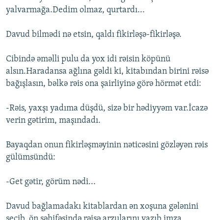
yalvarmağa.Dedim olmaz, qurtardı...
Davud bilmədi nə etsin, qaldı fikirləşə-fikirləşə.
Cibində əməlli pulu da yox idi rəisin köpünü
alsın.Haradansa ağlına gəldi ki, kitabından birini rəisə
bağışlasın, bəlkə rəis ona şairliyinə görə hörmət etdi:
-Rəis, yaxşı yadıma düşdü, sizə bir hədiyyəm var.İcazə
verin gətirim, maşındadı.
Bayaqdan onun fikirləşməyinin nəticəsini gözləyən rəis
gülümsündü:
-Get gətir, görüm nədi...
Davud bağlamadakı kitablardan ən xoşuna gələnini
seçib, ön səhifəsində rəisə arzularını yazıb imza