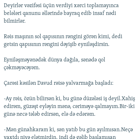
Deyirlər vəzifəsi üçün verdiyi xərci toplamayınca
belələri qanunu əllərində bayraq edib insaf nədi
bilmirlər.
Rəis maşının sol qapısının rəngini görən kimi, dedi
getsin qapısının rəngini dəyişib eyniləşdirsin.
Eyniləşməyənədək dünya dağıla, sənədə qol
çəkməyəcəyəm.
Çarəsi kəsilən Davud rəisə yalvarmağa başladı:
-Ay rəis, özün bilirsən ki, bu günə düzələsi iş deyil.Xahiş
edirəm, güzəşt eyləyin mənə, cəriməyə qalmayım.Bir-iki
günə necə tələb edirsən, elə də edərəm.
-Mən günahkaram ki, sən yatıb bu gün ayılmısan.Neçə
vaxtdı niyə elətmirdin, indi də gəlib başlamısan