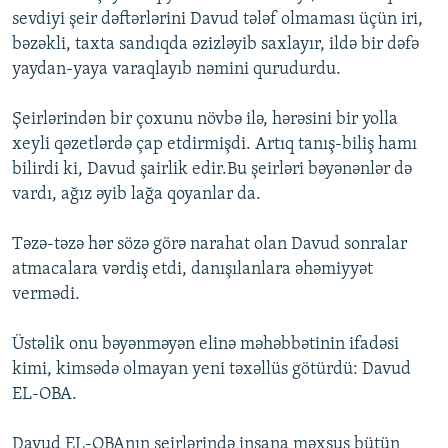
sevdiyi şeir dəftərlərini Davud tələf olmaması üçün iri,
bəzəkli, taxta sandıqda əzizləyib saxlayır, ildə bir dəfə
yaydan-yaya varaqlayıb nəmini qurudurdu.
Şeirlərindən bir çoxunu növbə ilə, hərəsini bir yolla
xeyli qəzetlərdə çap etdirmişdi. Artıq tanış-biliş hamı
bilirdi ki, Davud şairlik edir.Bu şeirləri bəyənənlər də
vardı, ağız əyib lağa qoyanlar da.
Təzə-təzə hər sözə görə narahat olan Davud sonralar
atmacalara vərdiş etdi, danışılanlara əhəmiyyət
vermədi.
Üstəlik onu bəyənməyən elinə məhəbbətinin ifadəsi
kimi, kimsədə olmayan yeni təxəllüs götürdü: Davud
EL-OBA.
Davud EL-OBAnın şeirlərində insana məxsus bütün