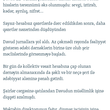
hisslərin tərənnümü əks olunmuşdu: sevgi, iztirab,
kədər, ayrılıq, nifrət...
Saysız-hesabsız qəzetlərdə dərc edildikdən sonra, daha
qəzetlər nəzərindən düşdüyündən
Davud jurnallara yol aldı. Az çəkmədi rayonda fəaliyyət
göstərən ədəbi dərnəklərin birinə üzv olub şeir
məclislərində görsənməyə başladı.
Bir gün də kollektiv vəsait hesabına çap olunan
dərnəyin almanaxında da şəkli və bir neçə şeri ilə
ədəbiyyat aləminə pənah gətirdi.
Şairlər cərgəsinə qatılandan Davudun müəllimlik işinə
diqqəti azalmışdı.
Məktəbin direktorunun fağır, dinməz işçisinin işinə