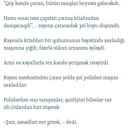
”Qoy kəndə çatsın, bütün tanışlar heyrətə gələcəkdi.
Hamı onun təzə çapdan çıxmış kitabından
danışacaqdı”, - rayona çatanadək yol boyu düşündü.
Rayonda kitabları bir qohumunun həyətində saxladığı
maşınına yığib, fəxrlə sükan arxasına əyləşdi.
Arzu və xəyallarla tez kəndə yetişmək istəyirdi.
Rayon mərkəzindən çıxan yolda yol polisləri maşını
saxladılar.
Polislərdən onu tanıyanlar, şairliyini bilənlər var
idi.Onlardan biri irişərək:
-Şair, sənədləri ver görək, - dedi.