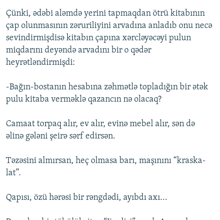
Çünki, ədəbi aləmdə yerini tapmaqdan ötrü kitabının
çap olunmasının zəruriliyini arvadına anladıb onu necə
sevindirmişdisə kitabın çapına xərcləyəcəyi pulun
miqdarını deyəndə arvadını bir o qədər
heyrətləndirmişdi:
-Bağın-bostanın hesabına zəhmətlə topladığın bir ətək
pulu kitaba verməklə qazancın nə olacaq?
Camaat torpaq alır, ev alır, evinə mebel alır, sən də
əlinə gələni şeirə sərf edirsən.
Təzəsini almırsan, heç olmasa barı, maşınını “kraska-
lat”.
Qapısı, özü hərəsi bir rəngdədi, ayıbdı axı...