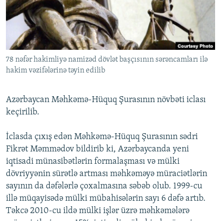
İNFOQRAFIKA
AZƏRBAYCAN ƏDƏBIYYATI KITABXANASI
MISSIYAMIZ
BIZI IZLƏ
KARIKATURA
İSLAM VƏ DEMOKRATIYA
PEŞƏ ETIKASI VƏ JURNALISTIKA STANDARTLARIMIZ
İZ - MƏDƏNIYYƏT PROQRAMI
MATERIALLARIMIZDAN ISTIFADƏ
78 nəfər hakimliyə namizəd dövlət başçısının sərəncamları ilə
AZADLIQRADIOSU MOBIL TELEFONUNUZDA
RFE/RL-in bütün saytları
hakim vəzifələrinə təyin edilib
BIZIMLƏ ƏLAQƏ
XƏBƏR BÜLLETENLƏRIMIZ
Azərbaycan Məhkəmə-Hüquq Şurasının növbəti iclası
keçirilib.
İclasda çıxış edən Məhkəmə-Hüquq Şurasının sədri
Fikrət Məmmədov bildirib ki, Azərbaycanda yeni
iqtisadi münasibətlərin formalaşması və mülki
dövriyyənin sürətlə artması məhkəməyə müraciətlərin
sayının da dəfələrlə çoxalmasına səbəb olub. 1999-cu
illə müqayisədə mülki mübahisələrin sayı 6 dəfə artıb.
Təkcə 2010-cu ildə mülki işlər üzrə məhkəmələrə