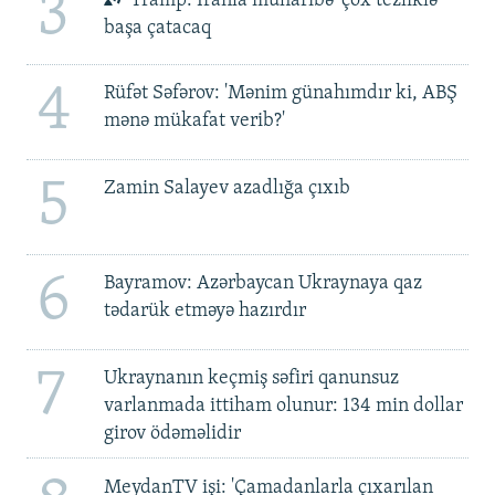
3
Tramp: İranla müharibə 'çox tezliklə'
başa çatacaq
4
Rüfət Səfərov: 'Mənim günahımdır ki, ABŞ
mənə mükafat verib?'
5
Zamin Salayev azadlığa çıxıb
6
Bayramov: Azərbaycan Ukraynaya qaz
tədarük etməyə hazırdır
7
Ukraynanın keçmiş səfiri qanunsuz
varlanmada ittiham olunur: 134 min dollar
girov ödəməlidir
MeydanTV işi: 'Çamadanlarla çıxarılan