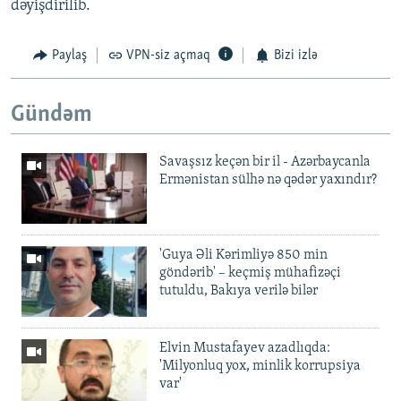
dəyişdirilib.
Paylaş
VPN-siz açmaq
Bizi izlə
Gündəm
Savaşsız keçən bir il - Azərbaycanla
Ermənistan sülhə nə qədər yaxındır?
'Guya Əli Kərimliyə 850 min
göndərib' – keçmiş mühafizəçi
tutuldu, Bakıya verilə bilər
Elvin Mustafayev azadlıqda:
'Milyonluq yox, minlik korrupsiya
var'