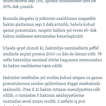
müraciətlərin sayı 15%, iqtisadi mübahisələr üzrə isə
30%-dək çoxalıb.
Bununla əlaqədar iş yükünün azaldılması məqsədilə
hakim ştatlarının sayı 2 dəfə artırılıb, habelə kobud
qanun pozuntuları, neqativ hallara yol verən 60-dək
hakim məhkəmə sistemindən kənarlaşdırılıb.
İclasda qeyd olunub ki, hakimliyə namizədlərin şəffaf
üsullarla seçimi prosesi 2010-cu ildə də davam edib. 78
nəfər hakimliyə namizəd dövlət başçısının sərəncamları
ilə hakim vəzifələrinə təyin edilib.
Hakimlər tərəfindən yol verilən kobud nöqsan və qanun
pozuntularının aradan qaldırılması diqqət mərkəzində
saxlanılıb. Ötən il 21 hakim intizam məsuliyyətinə cəlb
edilib, o cümlədən 3 hakimin səlahiyyətlərinə
vaxtından əvvəl xitam verilib, 3 nəfərin iş yeri