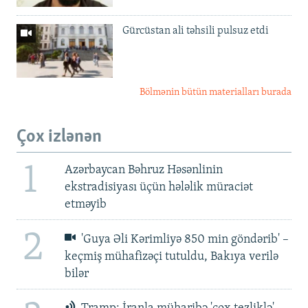
Gürcüstan ali təhsili pulsuz etdi
Bölmənin bütün materialları burada
Çox izlənən
1
Azərbaycan Bəhruz Həsənlinin
ekstradisiyası üçün hələlik müraciət
etməyib
2
'Guya Əli Kərimliyə 850 min göndərib' –
keçmiş mühafizəçi tutuldu, Bakıya verilə
bilər