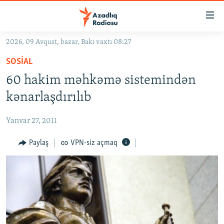
Keçid
linkləri
Əsas
2026, 09 Avqust, bazar, Bakı vaxtı 08:27
məzmuna
GÜNDƏM
SOSIAL
qayıt
#İZAHLA
Əsas
60 hakim məhkəmə sistemindən
KORRUPSIOMETR
naviqasiyaya
kənarlaşdırılıb
qayıt
#ƏSLINDƏ
Axtarışa
Yanvar 27, 2011
FƏRQƏ BAX
keç
QANUNI DOĞRU
Paylaş
VPN-siz açmaq
ARAŞDIRMA
MULTIMEDIA
RADIO ARXIV
VIDEO
HAQQIMIZDA
FOTOQALEREYA
OXU ZALI