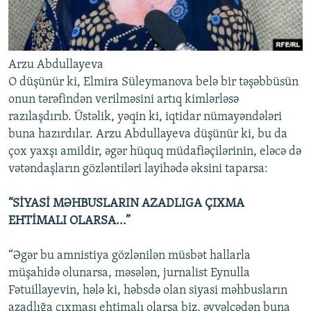
Arzu Abdullayeva
O düşünür ki, Elmira Süleymanova belə bir təşəbbüsün
onun tərəfindən verilməsini artıq kimlərləsə
razılaşdırıb. Üstəlik, yəqin ki, iqtidar nümayəndələri
buna hazırdılar. Arzu Abdullayeva düşünür ki, bu da
çox yaxşı amildir, əgər hüquq müdafiəçilərinin, eləcə də
vətəndaşların gözləntiləri layihədə əksini taparsa:
“SİYASİ MƏHBUSLARIN AZADLIGA ÇIXMA
EHTİMALI OLARSA...”
“Əgər bu amnistiya gözlənilən müsbət hallarla
müşahidə olunarsa, məsələn, jurnalist Eynulla
Fətuillayevin, hələ ki, həbsdə olan siyasi məhbusların
azadlığa çıxması ehtimalı olarsa biz, əvvəlcədən buna