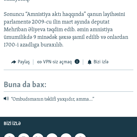
Sonuncu “Amnistiya aktı haqqında” qanun layihəsini
parlamentə 2009-cu ilin mart ayında deputat
Mehriban Əliyeva təqdim edib. əmin amnistiya
ümumilikdə 9 minədək şəxsə şamil edilib və onlardan
1700-i azadlıga buraxılıb.
Paylaş
VPN-siz açmaq
Bizi izlə
Buna da bax:
“Ombudsmanın təklifi yaxşıdır, amma...”
BIZI IZLƏ