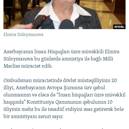
İNFOQRAFIKA
AZƏRBAYCAN ƏDƏBIYYATI KITABXANASI
MISSIYAMIZ
BIZI IZLƏ
KARIKATURA
İSLAM VƏ DEMOKRATIYA
PEŞƏ ETIKASI VƏ JURNALISTIKA STANDARTLARIMIZ
İZ - MƏDƏNIYYƏT PROQRAMI
MATERIALLARIMIZDAN ISTIFADƏ
Elmira Süleymanova
AZADLIQRADIOSU MOBIL TELEFONUNUZDA
RFE/RL-in bütün saytları
BIZIMLƏ ƏLAQƏ
Azərbaycanın İnsan Hüquqları üzrə müvəkkili Elmira
XƏBƏR BÜLLETENLƏRIMIZ
Süleymanova bu günlərdə amnistiya ilə bağlı Milli
Məclisə müraciət edib.
Ombudsman müraciətində dövlət müstəqilliyinin 20
illiyi, Azərbaycanın Avropa Şurasına üzv qəbul
olunmasının və eləcə də “İnsan hüquqları üzrə müvəkkil
haqqında” Konstitusiya Qanununun qəbulunun 10
iiliyinin məhz bu ilə təsadüf etdiyini əsas gətirərək belə
bir amnistiyanı zəruri sayır.