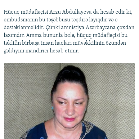
Hüquq müdafiəçisi Arzu Abdullayeva da hesab edir ki,
ombudsmanın bu təşəbbüsü təqdirə layiqdir və o
dəstəklənməlidir. Çünki amnistiya Azərbaycana çoxdan
lazımdır. Amma bununla belə, hüquq müdafiəçisi bu
təklifin birbaşa insan haqları müvəkkilinin özündən
gəldiyini inandırıcı hesab etmir.