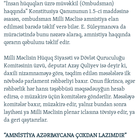
“İnsan hüquqları üzrə müvəkkil (Ombudsman)
haqqında” Konstitusiya Qanununun 1.5-ci maddəsinə
əsasən, ombudsman Milli Məclisə amnistiya elan
edilməsi barədə təklif verə bilər. E. Süleymanova da
müraciətində bunu nəzərə alaraq, amnistiya haqqında
qərarın qəbulunu təklif edir.
Milli Məclisin Hüquq Siyasəti və Dövlət Quruculuğu
Komitəsinin üzvü, deputat Azay Quliyev isə deyir ki,
daxili nizamnaməyə görə, təqdim edilən məsələlərə ilk
növbədə parlament rəhbərliyi baxır. Onun fikrincə, əgər
rəhbərlik hər hansı təşəbbüsü məqsədəuyğun hesab
edirsə, o müzakirə üçün komitələrə göndərilir. Məsələyə
komitələr baxır, müzakirə edir, yalnız bundan sonra
layihəni ya Milli Məclisin plenar iclasına tövsiyə edir, ya
da geri qaytarırlar.
“AMNİSTİYA AZƏRBAYCANA ÇOXDAN LAZIMDIR”