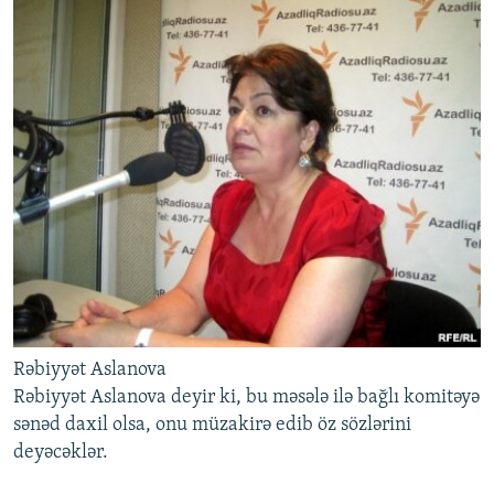
Rəbiyyət Aslanova
Rəbiyyət Aslanova deyir ki, bu məsələ ilə bağlı komitəyə
sənəd daxil olsa, onu müzakirə edib öz sözlərini
deyəcəklər.