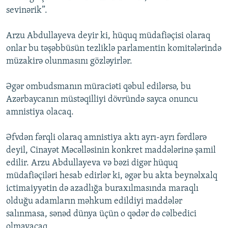
sevinərik”.
Arzu Abdullayeva deyir ki, hüquq müdafiəçisi olaraq
onlar bu təşəbbüsün tezliklə parlamentin komitələrində
müzakirə olunmasını gözləyirlər.
Əgər ombudsmanın müraciəti qəbul edilərsə, bu
Azərbaycanın müstəqilliyi dövründə sayca onuncu
amnistiya olacaq.
Əfvdən fərqli olaraq amnistiya aktı ayrı-ayrı fərdlərə
deyil, Cinayət Məcəlləsinin konkret maddələrinə şamil
edilir. Arzu Abdullayeva və bəzi digər hüquq
müdafiəçiləri hesab edirlər ki, əgər bu akta beynəlxalq
ictimaiyyətin də azadlığa buraxılmasında maraqlı
olduğu adamların məhkum edildiyi maddələr
salınmasa, sənəd dünya üçün o qədər də cəlbedici
olmayacaq.