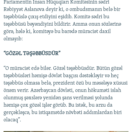
Parlamentin İnsan Hüquqları Komitəsinin sədri
Rəbiyyət Aslanova deyir ki, o ombudsmanın belə bir
təşəbbüslə çıxış etdiyini eşidib. Komitə sədri bu
təşəbbüsü bəyəndiyini bildirir. Amma onun sözlərinə
görə, hələ ki, komitəyə bu barədə müraciət daxil
olmayıb:
“GÖZƏL TƏŞƏBBÜSDÜR”
“O müraciət edə bilər. Gözəl təşəbbüsdür. Bütün gözəl
təşəbbüsləri həmişə dövlət başçısı dəstəkləyir və heç
təşəbbüs olmasa belə, prezident özü bu məsələyə xüsusi
önəm verir. Azərbaycan dövləti, onun hökuməti islah
olunmuş şəxslərə yenidən şans verilməsi yolunda
həmişə çox gözəl işlər görüb. Bu istək, bu arzu da
gerçəkləşcə, bu istiqamətdə növbəti addımlardan biri
olacaq”.