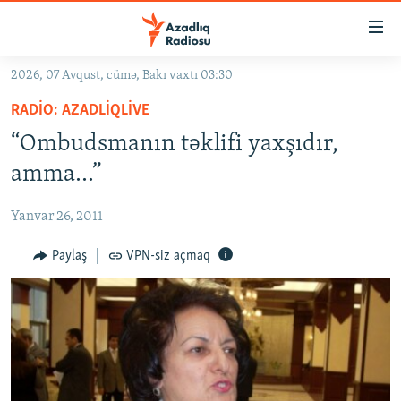
Keçid
linkləri
Əsas
2026, 07 Avqust, cümə, Bakı vaxtı 03:30
məzmuna
GÜNDƏM
RADIO: AZADLIQLIVE
qayıt
#İZAHLA
Əsas
“Ombudsmanın təklifi yaxşıdır,
KORRUPSIOMETR
naviqasiyaya
amma...”
qayıt
#ƏSLINDƏ
Axtarışa
Yanvar 26, 2011
FƏRQƏ BAX
keç
QANUNI DOĞRU
Paylaş
VPN-siz açmaq
ARAŞDIRMA
MULTIMEDIA
RADIO ARXIV
VIDEO
HAQQIMIZDA
FOTOQALEREYA
OXU ZALI