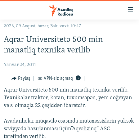
Keçid
linkləri
Əsas
2026, 09 Avqust, bazar, Bakı vaxtı 10:47
məzmuna
GÜNDƏM
Aqrar Universitetə 500 min
qayıt
#İZAHLA
Əsas
manatliq texnika verilib
KORRUPSIOMETR
naviqasiyaya
qayıt
Yanvar 24, 2011
#ƏSLINDƏ
Axtarışa
FƏRQƏ BAX
Paylaş
VPN-siz açmaq
keç
QANUNI DOĞRU
Aqrar Universitetə 500 min manatliq texnika verilib.
Texnikalar traktor, kotan, toxumsəpən, yem doğrayan
ARAŞDIRMA
və s. olmaqla 22 çeşiddən ibarətdir.
MULTIMEDIA
Avadanlıqlar müqavilə əsasında mütəxəssislərin yüksək
RADIO ARXIV
VIDEO
səviyyədə hazırlanması üçün”Aqrolizinq” ASC
HAQQIMIZDA
FOTOQALEREYA
OXU ZALI
tərəfindən verilib.