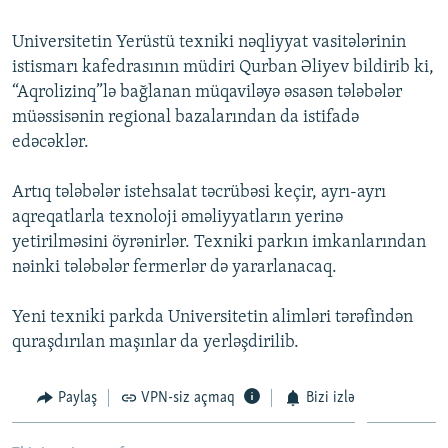
İNFOQRAFIKA
AZƏRBAYCAN ƏDƏBIYYATI KITABXANASI
MISSIYAMIZ
BIZI IZLƏ
Universitetin Yerüstü texniki nəqliyyat vasitələrinin
KARIKATURA
İSLAM VƏ DEMOKRATIYA
PEŞƏ ETIKASI VƏ JURNALISTIKA STANDARTLARIMIZ
istismarı kafedrasının müdiri Qurban Əliyev bildirib ki,
“Aqrolizinq”lə bağlanan müqaviləyə əsasən tələbələr
İZ - MƏDƏNIYYƏT PROQRAMI
MATERIALLARIMIZDAN ISTIFADƏ
müəssisənin regional bazalarından da istifadə
AZADLIQRADIOSU MOBIL TELEFONUNUZDA
RFE/RL-in bütün saytları
edəcəklər.
BIZIMLƏ ƏLAQƏ
Artıq tələbələr istehsalat təcrübəsi keçir, ayrı-ayrı
XƏBƏR BÜLLETENLƏRIMIZ
aqreqatlarla texnoloji əməliyyatların yerinə
yetirilməsini öyrənirlər. Texniki parkın imkanlarından
nəinki tələbələr fermerlər də yararlanacaq.
Yeni texniki parkda Universitetin alimləri tərəfindən
quraşdırılan maşınlar da yerləşdirilib.
Paylaş
VPN-siz açmaq
Bizi izlə