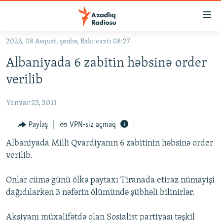
Keçid
linkləri
Əsas
2026, 08 Avqust, şənbə, Bakı vaxtı 08:27
məzmuna
GÜNDƏM
Albaniyada 6 zabitin həbsinə order
qayıt
#İZAHLA
Əsas
verilib
KORRUPSIOMETR
naviqasiyaya
qayıt
Yanvar 23, 2011
#ƏSLINDƏ
Axtarışa
FƏRQƏ BAX
Paylaş
VPN-siz açmaq
keç
QANUNI DOĞRU
Albaniyada Milli Qvardiyanın 6 zabitinin həbsinə order
verilib.
ARAŞDIRMA
MULTIMEDIA
Onlar cümə günü ölkə paytaxı Tiranada etiraz nümayişi
dağıdılarkən 3 nəfərin ölümündə şübhəli bilinirlər.
RADIO ARXIV
VIDEO
HAQQIMIZDA
FOTOQALEREYA
OXU ZALI
Aksiyanı müxalifətdə olan Sosialist partiyası təşkil