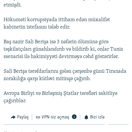
etmişdi.
İNFOQRAFIKA
AZƏRBAYCAN ƏDƏBIYYATI KITABXANASI
MISSIYAMIZ
BIZI IZLƏ
KARIKATURA
İSLAM VƏ DEMOKRATIYA
PEŞƏ ETIKASI VƏ JURNALISTIKA STANDARTLARIMIZ
Hökuməti korrupsiyada ittiham edən müxalifət
kabinetin istefasını tələb edir.
İZ - MƏDƏNIYYƏT PROQRAMI
MATERIALLARIMIZDAN ISTIFADƏ
AZADLIQRADIOSU MOBIL TELEFONUNUZDA
RFE/RL-in bütün saytları
Baş nazir Sali Berişa isə 3 nəfərin ölümünə görə
BIZIMLƏ ƏLAQƏ
təşkilatçıları günahlandırıb və bildirib ki, onlar Tunis
ssenarisi ilə hakimiyyəti devirməyə cəhd göstərirlər.
XƏBƏR BÜLLETENLƏRIMIZ
Sali Berişa tərəfdarlarını gələn çərşənbə günü Tiranada
zorakılığa qarşı kütləvi mitinqə çağırıb.
Avropa Birliyi və Birləşmiş Ştatlar tərəfləri sakitliyə
çağırıblar.
Paylaş
VPN-siz açmaq
Bizi izlə