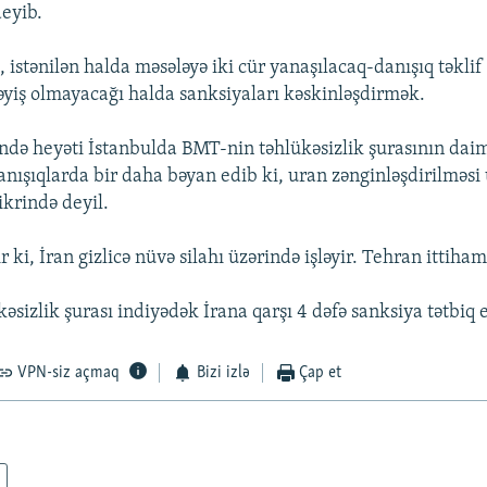
deyib.
, istənilən halda məsələyə iki cür yanaşılacaq-danışıq təkli
əyiş olmayacağı halda sanksiyaları kəskinləşdirmək.
də heyəti İstanbulda BMT-nin təhlükəsizlik şurasının daim
nışıqlarda bir daha bəyan edib ki, uran zənginləşdirilməsi 
krində deyil.
 ki, İran gizlicə nüvə silahı üzərində işləyir. Tehran ittiham
sizlik şurası indiyədək İrana qarşı 4 dəfə sanksiya tətbiq 
VPN-siz açmaq
Bizi izlə
Çap et