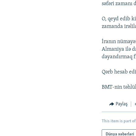
İNFOQRAFIKA
AZƏRBAYCAN ƏDƏBIYYATI KITABXANASI
MISSIYAMIZ
səfəri zamanı 
KARIKATURA
İSLAM VƏ DEMOKRATIYA
PEŞƏ ETIKASI VƏ JURNALISTIKA
STANDARTLARIMIZ
O, qeyd edib ki
İZ - MƏDƏNIYYƏT PROQRAMI
zamanda irəlil
MATERIALLARIMIZDAN ISTIFADƏ
AZADLIQRADIOSU MOBIL TELEFONUNUZDA
İranın nümayən
Almaniya ilə da
BIZIMLƏ ƏLAQƏ
dayandırmaq fi
XƏBƏR BÜLLETENLƏRIMIZ
Qərb hesab edir
BMT-nin təhlükə
Paylaş
This item is part of
Dünya xəbərləri