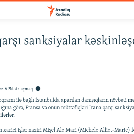
qarşı sanksiyalar kəskinləş
VPN-siz açmaq
oqramı ilə bağlı İstanbulda aparılan danışıqların növbəti m
dığına görə, Fransa və onun müttəfiqləri İrana qarşı sanksiya
ilərlər.
 xarici işlər naziri Mişel Alo Mari (Michele Alliot-Marie) 