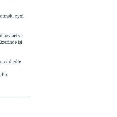
f etmək, eyni
i üzvləri və
üzərində işi
ı rədd edir.
edib.