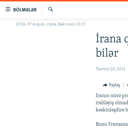
Keçid
BÖLMƏLƏR
linkləri
Axtar
Əsas
2026, 07 Avqust, cümə, Bakı vaxtı 13:15
GÜNDƏM
məzmuna
#İZAHLA
İrana 
qayıt
Əsas
KORRUPSIOMETR
bilər
naviqasiyaya
#ƏSLINDƏ
qayıt
Axtarışa
FƏRQƏ BAX
Yanvar 23, 2011
keç
QANUNI DOĞRU
Paylaş
ARAŞDIRMA
İranın nüvə pr
MULTIMEDIA
irəliləyiş olma
RADIO ARXIV
VIDEO
kəskinləşdirə b
HAQQIMIZDA
FOTOQALEREYA
OXU ZALI
Bunu Fransanın