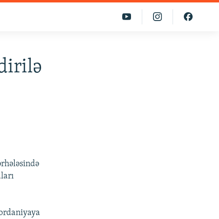
dirilə
ərhələsində
ları
İordaniyaya