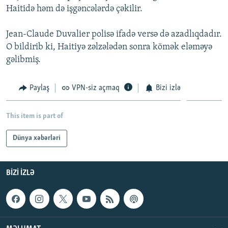
Haitidə həm də işgəncələrdə çəkilir.
İNFOQRAFIKA
AZƏRBAYCAN ƏDƏBIYYATI KITABXANASI
MISSIYAMIZ
BIZI IZLƏ
KARIKATURA
İSLAM VƏ DEMOKRATIYA
PEŞƏ ETIKASI VƏ JURNALISTIKA STANDARTLARIMIZ
Jean-Claude Duvalier polisə ifadə versə də azadlıqdadır.
O bildirib ki, Haitiyə zəlzələdən sonra kömək eləməyə
İZ - MƏDƏNIYYƏT PROQRAMI
MATERIALLARIMIZDAN ISTIFADƏ
gəlibmiş.
AZADLIQRADIOSU MOBIL TELEFONUNUZDA
RFE/RL-in bütün saytları
BIZIMLƏ ƏLAQƏ
Paylaş
VPN-siz açmaq
Bizi izlə
XƏBƏR BÜLLETENLƏRIMIZ
This item is part of
Dünya xəbərləri
BIZI IZLƏ