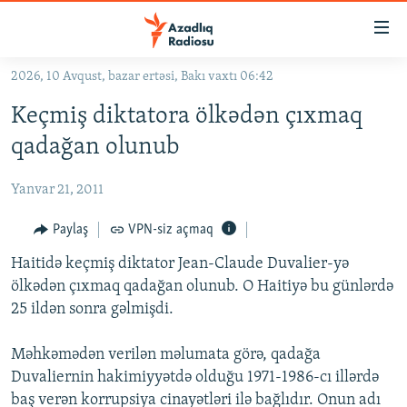
Keçid
linkləri
Əsas
2026, 10 Avqust, bazar ertəsi, Bakı vaxtı 06:42
məzmuna
GÜNDƏM
Keçmiş diktatora ölkədən çıxmaq
qayıt
#İZAHLA
Əsas
qadağan olunub
KORRUPSIOMETR
naviqasiyaya
qayıt
Yanvar 21, 2011
#ƏSLINDƏ
Axtarışa
FƏRQƏ BAX
Paylaş
VPN-siz açmaq
keç
QANUNI DOĞRU
Haitidə keçmiş diktator Jean-Claude Duvalier-yə
ölkədən çıxmaq qadağan olunub. O Haitiyə bu günlərdə
ARAŞDIRMA
25 ildən sonra gəlmişdi.
MULTIMEDIA
Məhkəmədən verilən məlumata görə, qadağa
RADIO ARXIV
VIDEO
Duvaliernin hakimiyyətdə olduğu 1971-1986-cı illərdə
HAQQIMIZDA
FOTOQALEREYA
OXU ZALI
baş verən korrupsiya cinayətləri ilə bağlıdır. Onun adı