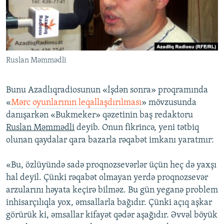
İNFOQRAFIKA
AZƏRBAYCAN ƏDƏBIYYATI KITABXANASI
MISSIYAMIZ
BIZI IZLƏ
KARIKATURA
İSLAM VƏ DEMOKRATIYA
PEŞƏ ETIKASI VƏ JURNALISTIKA STANDARTLARIMIZ
İZ - MƏDƏNIYYƏT PROQRAMI
MATERIALLARIMIZDAN ISTIFADƏ
Ruslan Məmmədli
AZADLIQRADIOSU MOBIL TELEFONUNUZDA
RFE/RL-in bütün saytları
BIZIMLƏ ƏLAQƏ
Bunu Azadlıqradiosunun «İşdən sonra» proqramında
XƏBƏR BÜLLETENLƏRIMIZ
«
Mərc oyunlarının leqallaşdırılması
» mövzusunda
danışarkən «Bukmeker» qəzetinin baş redaktoru
Ruslan Məmmədli
deyib. Onun fikrincə, yeni tətbiq
olunan qaydalar qara bazarla rəqabət imkanı yaratmır:
«Bu, özlüyündə sadə proqnozsevərlər üçün heç də yaxşı
hal deyil. Çünki rəqabət olmayan yerdə proqnozsevər
arzularını həyata keçirə bilməz. Bu gün yeganə problem
inhisarçılıqla yox, əmsallarla bağıdır. Çünki açıq aşkar
görürük ki, əmsallar kifayət qədər aşağıdır. Əvvəl böyük