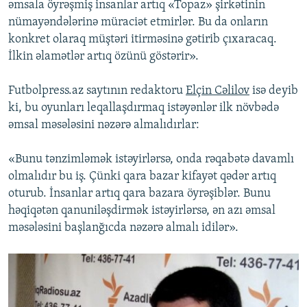
əmsala öyrəşmiş insanlar artıq «Topaz» şirkətinin
nümayəndələrinə müraciət etmirlər. Bu da onların
konkret olaraq müştəri itirməsinə gətirib çıxaracaq.
İlkin əlamətlər artıq özünü göstərir».
Futbolpress.az saytının redaktoru
Elçin Cəlilov
isə deyib
ki, bu oyunları leqallaşdırmaq istəyənlər ilk növbədə
əmsal məsələsini nəzərə almalıdırlar:
«Bunu tənzimləmək istəyirlərsə, onda rəqabətə davamlı
olmalıdır bu iş. Çünki qara bazar kifayət qədər artıq
oturub. İnsanlar artıq qara bazara öyrəşiblər. Bunu
həqiqətən qanuniləşdirmək istəyirlərsə, ən azı əmsal
məsələsini başlanğıcda nəzərə almalı idilər».