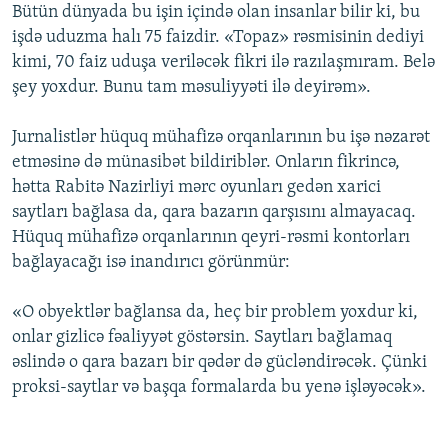
Bütün dünyada bu işin içində olan insanlar bilir ki, bu
işdə uduzma halı 75 faizdir. «Topaz» rəsmisinin dediyi
kimi, 70 faiz uduşa veriləcək fikri ilə razılaşmıram. Belə
şey yoxdur. Bunu tam məsuliyyəti ilə deyirəm».
Jurnalistlər hüquq mühafizə orqanlarının bu işə nəzarət
etməsinə də münasibət bildiriblər. Onların fikrincə,
hətta Rabitə Nazirliyi mərc oyunları gedən xarici
saytları bağlasa da, qara bazarın qarşısını almayacaq.
Hüquq mühafizə orqanlarının qeyri-rəsmi kontorları
bağlayacağı isə inandırıcı görünmür:
«O obyektlər bağlansa da, heç bir problem yoxdur ki,
onlar gizlicə fəaliyyət göstərsin. Saytları bağlamaq
əslində o qara bazarı bir qədər də gücləndirəcək. Çünki
proksi-saytlar və başqa formalarda bu yenə işləyəcək».