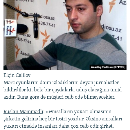
Elçin Cəlilov
Mərc oyunlarını daim izlədiklərini deyən jurnalistlər
bildirdilər ki, belə bir qaydalarla uduş olacağına ümid
azdır. Buna görə də müştəri cəlb edə bilməyəcəklər.
Ruslan Məmmədli
: «Əmsalların yuxarı olmasının
şirkətin gəlirinə heç bir təsiri yoxdur. Əksinə əmsalları
yuxarı etməklə insanları daha çox cəlb edir şirkət.