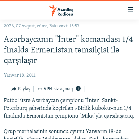
Keçid
linkləri
Əsas
2026, 07 Avqust, cümə, Bakı vaxtı 13:57
məzmuna
GÜNDƏM
Azərbaycanın "İnter" komandası 1/4
qayıt
#İZAHLA
Əsas
finalda Ermənistan təmsilçisi ilə
KORRUPSIOMETR
naviqasiyaya
qarşılaşır
qayıt
#ƏSLINDƏ
Axtarışa
Yanvar 18, 2011
FƏRQƏ BAX
keç
QANUNI DOĞRU
Paylaş
VPN-siz açmaq
ARAŞDIRMA
Futbol üzrə Azərbaycan çempionu "İnter" Sankt-
Peterburq şəhərində keçirilən «Birlik kuboku»nun 1/4
MULTIMEDIA
finalında Ermənistan çempionu "Mika"yla qarşılaşacaq.
RADIO ARXIV
VIDEO
Qrup mərhələsinin sonuncu oyunu Yanvarın 18-də
HAQQIMIZDA
FOTOQALEREYA
OXU ZALI