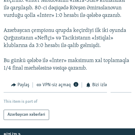
keçirilib. «İnter Moldovanın «İskra-Stal» komandası
İNFOQRAFIKA
AZƏRBAYCAN ƏDƏBIYYATI KITABXANASI
MISSIYAMIZ
ilə qarşılaşıb. 80-ci dəqiqədə Rövşən Əmiraslanovun
BIZI IZLƏ
vurduğu qolla «İnter» 1:0 hesabı ilə qələbə qazanıb.
KARIKATURA
İSLAM VƏ DEMOKRATIYA
PEŞƏ ETIKASI VƏ JURNALISTIKA STANDARTLARIMIZ
İZ - MƏDƏNIYYƏT PROQRAMI
MATERIALLARIMIZDAN ISTIFADƏ
Azərbaycan çempionu qrupda keçirdiyi ilk iki oyunda
Qırğızıstanın «Neftçi» və Tacikistanın «İstiqlal»
AZADLIQRADIOSU MOBIL TELEFONUNUZDA
RFE/RL-in bütün saytları
klublarına da 3:0 hesabı ilə qalib gəlmişdi.
BIZIMLƏ ƏLAQƏ
XƏBƏR BÜLLETENLƏRIMIZ
Bu günkü qələbə ilə «İnter» maksimum xal toplamaqla
1/4 final mərhələsinə vəsiqə qazanıb.
Paylaş
VPN-siz açmaq
Bizi izlə
This item is part of
Azərbaycan xəbərləri