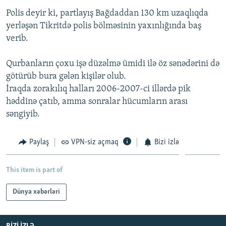
İNFOQRAFIKA
AZƏRBAYCAN ƏDƏBIYYATI KITABXANASI
MISSIYAMIZ
Polis deyir ki, partlayış Bağdaddan 130 km uzaqlıqda
BIZI IZLƏ
yerləşən Tikritdə polis bölməsinin yaxınlığında baş
KARIKATURA
İSLAM VƏ DEMOKRATIYA
PEŞƏ ETIKASI VƏ JURNALISTIKA STANDARTLARIMIZ
verib.
İZ - MƏDƏNIYYƏT PROQRAMI
MATERIALLARIMIZDAN ISTIFADƏ
Qurbanların çoxu işə düzəlmə ümidi ilə öz sənədərini də
AZADLIQRADIOSU MOBIL TELEFONUNUZDA
RFE/RL-in bütün saytları
götürüb bura gələn kişilər olub.
BIZIMLƏ ƏLAQƏ
İraqda zorakılıq halları 2006-2007-ci illərdə pik
XƏBƏR BÜLLETENLƏRIMIZ
həddinə çatıb, amma sonralar hücumların arası
səngiyib.
Paylaş
VPN-siz açmaq
Bizi izlə
This item is part of
Dünya xəbərləri