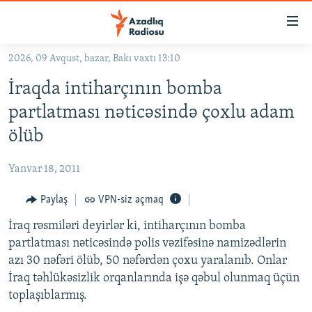
Keçid
linkləri
Əsas
2026, 09 Avqust, bazar, Bakı vaxtı 13:10
məzmuna
GÜNDƏM
İraqda intiharçının bomba
qayıt
#İZAHLA
Əsas
partlatması nəticəsində çoxlu adam
KORRUPSIOMETR
naviqasiyaya
ölüb
qayıt
#ƏSLINDƏ
Axtarışa
Yanvar 18, 2011
FƏRQƏ BAX
keç
QANUNI DOĞRU
Paylaş
VPN-siz açmaq
ARAŞDIRMA
İraq rəsmiləri deyirlər ki, intiharçının bomba
partlatması nəticəsində polis vəzifəsinə namizədlərin
MULTIMEDIA
azı 30 nəfəri ölüb, 50 nəfərdən çoxu yaralanıb. Onlar
RADIO ARXIV
VIDEO
İraq təhlükəsizlik orqanlarında işə qəbul olunmaq üçün
toplaşıblarmış.
HAQQIMIZDA
FOTOQALEREYA
OXU ZALI