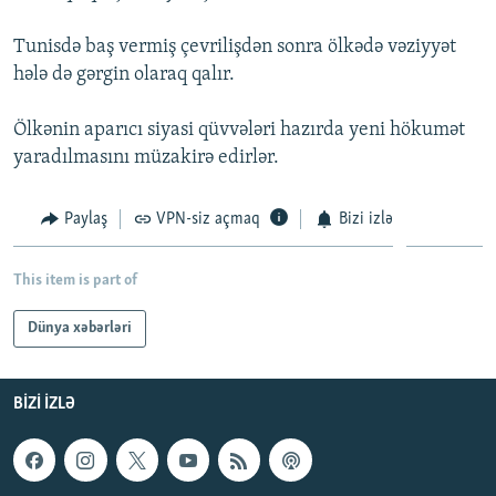
İNFOQRAFIKA
AZƏRBAYCAN ƏDƏBIYYATI KITABXANASI
MISSIYAMIZ
BIZI IZLƏ
Tunisdə baş vermiş çevrilişdən sonra ölkədə vəziyyət
KARIKATURA
İSLAM VƏ DEMOKRATIYA
PEŞƏ ETIKASI VƏ JURNALISTIKA STANDARTLARIMIZ
hələ də gərgin olaraq qalır.
İZ - MƏDƏNIYYƏT PROQRAMI
MATERIALLARIMIZDAN ISTIFADƏ
Ölkənin aparıcı siyasi qüvvələri hazırda yeni hökumət
AZADLIQRADIOSU MOBIL TELEFONUNUZDA
RFE/RL-in bütün saytları
yaradılmasını müzakirə edirlər.
BIZIMLƏ ƏLAQƏ
Paylaş
VPN-siz açmaq
Bizi izlə
XƏBƏR BÜLLETENLƏRIMIZ
This item is part of
Dünya xəbərləri
BIZI IZLƏ