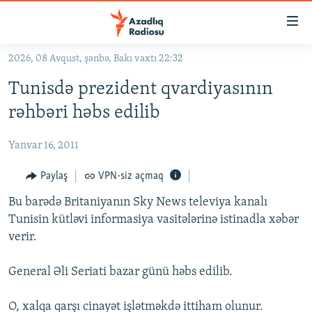
Keçid
linkləri
Əsas
2026, 08 Avqust, şənbə, Bakı vaxtı 22:32
məzmuna
GÜNDƏM
Tunisdə prezident qvardiyasının
qayıt
#İZAHLA
Əsas
rəhbəri həbs edilib
KORRUPSIOMETR
naviqasiyaya
qayıt
Yanvar 16, 2011
#ƏSLINDƏ
Axtarışa
FƏRQƏ BAX
Paylaş
VPN-siz açmaq
keç
QANUNI DOĞRU
Bu barədə Britaniyanın Sky News televiya kanalı
Tunisin kütləvi informasiya vasitələrinə istinadla xəbər
ARAŞDIRMA
verir.
MULTIMEDIA
General Əli Seriati bazar günü həbs edilib.
RADIO ARXIV
VIDEO
HAQQIMIZDA
FOTOQALEREYA
OXU ZALI
O, xalqa qarşı cinayət işlətməkdə ittiham olunur.