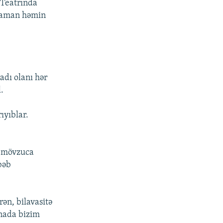
 Teatrında
 zaman həmin
adı olanı hər
.
ıyıblar.
- mövzuca
bəb
ən, bilavasitə
ənada bizim