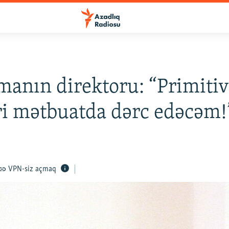
anın direktoru: “Primiti
ri mətbuatda dərc edəcəm!
VPN-siz açmaq