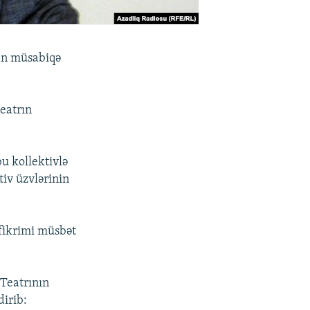
an müsabiqə
eatrın
u kollektivlə
tiv üzvlərinin
 fikrimi müsbət
 Teatrının
dirib: