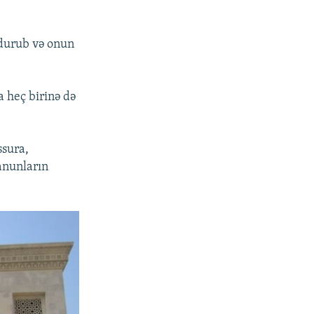
tdurub və onun
a heç birinə də
ssura,
anunların