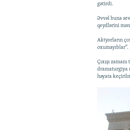
gətirdi.
Əvvəl buna se
qeydlərini mən
Aktyorların çox
oxumayıblar”.
Çıxışı zamanı 
dramaturgiya s
həyata keçirilm