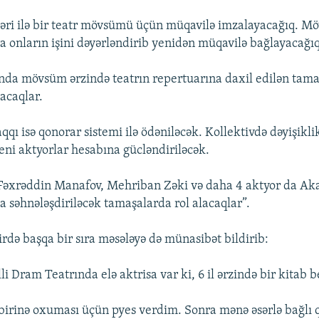
ləri ilə bir teatr mövsümü üçün müqavilə imzalayacağıq. 
a onların işini dəyərləndirib yenidən müqavilə bağlayacağıq
nda mövsüm ərzində teatrın repertuarına daxil edilən tam
lacaqlar.
qı isə qonorar sistemi ilə ödəniləcək. Kollektivdə dəyişikli
yeni aktyorlar hesabına gücləndiriləcək.
 Fəxrəddin Manafov, Mehriban Zəki və daha 4 aktyor da Ak
 səhnələşdiriləcək tamaşalarda rol alacaqlar”.
birdə başqa bir sıra məsələyə də münasibət bildirib:
i Dram Teatrında elə aktrisa var ki, 6 il ərzində bir kitab 
birinə oxuması üçün pyes verdim. Sonra mənə əsərlə bağlı q