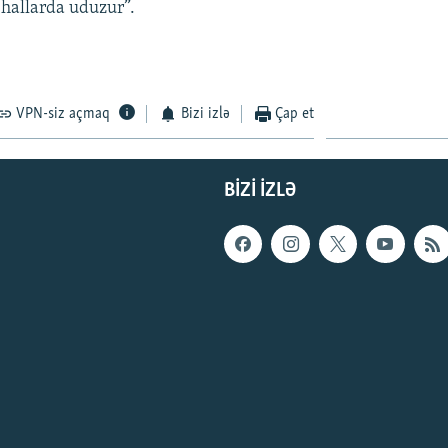
 hallarda uduzur”.
VPN-siz açmaq
Bizi izlə
Çap et
BIZI IZLƏ