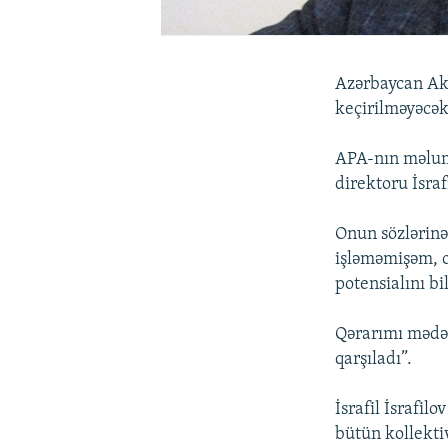
Azərbaycan Aka
keçirilməyəcək
APA-nın məluma
direktoru İsraf
Onun sözlərinə
işləməmişəm, o
potensialını b
Qərarımı mədən
qarşıladı”.
İsrafil İsrafi
bütün kollektiv