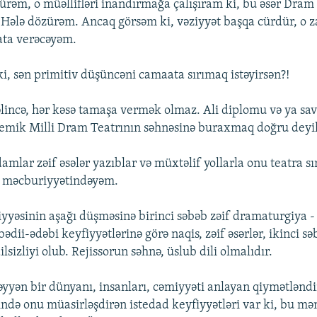
ürəm, o müəllifləri inandırmağa çalışıram ki, bu əsər Dram
 Hələ dözürəm. Ancaq görsəm ki, vəziyyət başqa cürdür, o
ata verəcəyəm.
ki, sən primitiv düşüncəni camaata sırımaq istəyirsən?!
əlincə, hər kəsə tamaşa vermək olmaz. Ali diplomu və ya sav
emik Milli Dram Teatrının səhnəsinə buraxmaq doğru deyil
mlar zəif əsələr yazıblar və müxtəlif yollarla onu teatra sır
 məcburiyyətindəyəm.
viyyəsinin aşağı düşməsinə birinci səbəb zəif dramaturgiya 
dii-ədəbi keyfiyyətlərinə görə naqis, zəif əsərlər, ikinci sə
ilsizliyi olub. Rejissorun səhnə, üslub dili olmalıdır.
yyən bir dünyanı, insanları, cəmiyyəti anlayan qiymətləndir
işində onu müasirləşdirən istedad keyfiyyətləri var ki, bu m