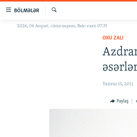
Keçid
BÖLMƏLƏR
linkləri
Axtar
Əsas
2026, 06 Avqust, cümə axşamı, Bakı vaxtı 07:37
GÜNDƏM
məzmuna
OXU ZALI
#İZAHLA
qayıt
Əsas
Azdram
KORRUPSIOMETR
naviqasiyaya
#ƏSLINDƏ
qayıt
əsərlə
Axtarışa
FƏRQƏ BAX
keç
QANUNI DOĞRU
Yanvar 15, 2011
ARAŞDIRMA
Paylaş
MULTIMEDIA
RADIO ARXIV
VIDEO
HAQQIMIZDA
FOTOQALEREYA
OXU ZALI