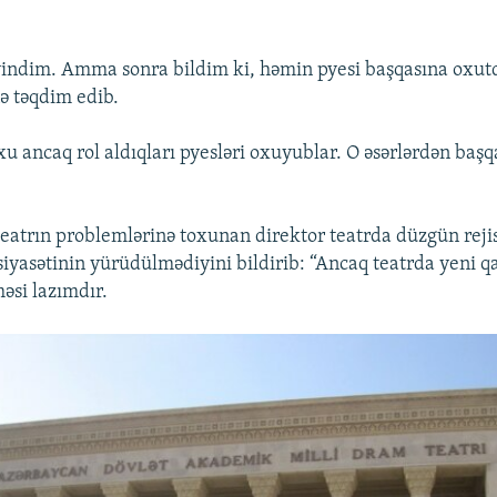
vindim. Amma sonra bildim ki, həmin pyesi başqasına oxu
ə təqdim edib.
u ancaq rol aldıqları pyesləri oxuyublar. O əsərlərdən başq
teatrın problemlərinə toxunan direktor teatrda düzgün reji
iyasətinin yürüdülmədiyini bildirib: “Ancaq teatrda yeni q
əsi lazımdır.