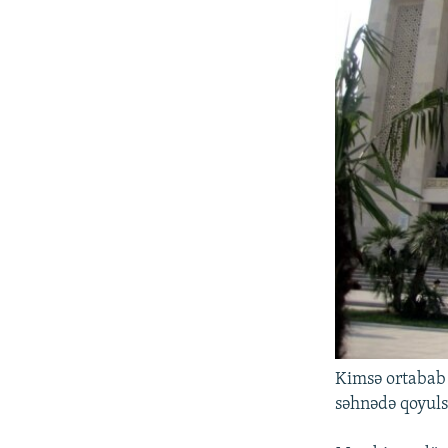
Kimsə ortabab 
səhnədə qoyul