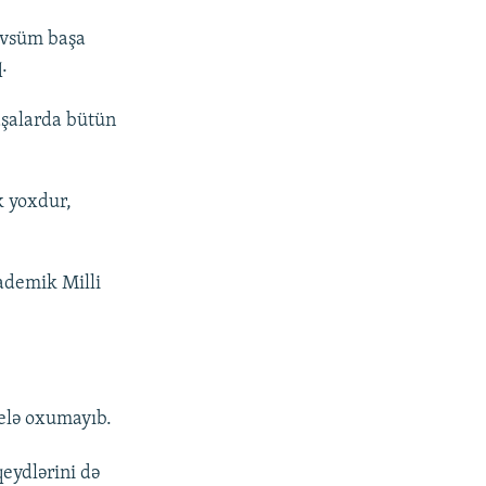
Mövsüm başa
.
aşalarda bütün
k yoxdur,
ademik Milli
belə oxumayıb.
eydlərini də