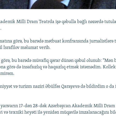
demik Milli Dram Teatrda işə qəbulla bağlı nəzərdə tutul
.
tına görə, bu barədə mətbuat konfransında jurnalistlərə t
il İsrafilov məlumat verib.
 görə, bu barədə müvafiq qərar dünən qəbul olunub: “Mən b
na görə də insafsızlıq və haqsızlıq etmək istəmədim. Kollek
ilmirəm.
iyyət və turizm naziri Əbülfəs Qarayevə də bildirdim o da
lov yanvarın 17-dən 28-dək Azərbaycan Akademik Milli Dram
i və texniki heyəti ilə yenidən müqavilə imzalanacağını bil