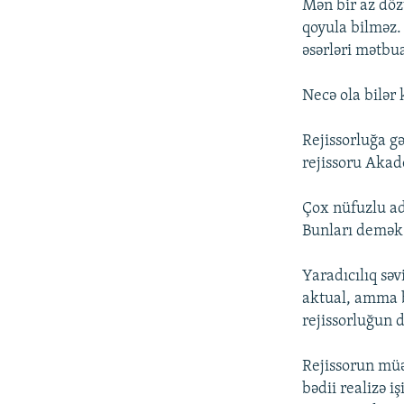
Mən bir az döz
qoyula bilməz.
əsərləri mətbu
Necə ola bilər 
Rejissorluğa g
rejissoru Akad
Çox nüfuzlu ada
Bunları demək
Yaradıcılıq sə
aktual, amma bə
rejissorluğun d
Rejissorun müə
bədii realizə 