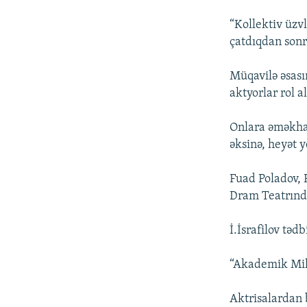
“Kollektiv üzv
çatdıqdan sonr
Müqavilə əsası
aktyorlar rol a
Onlara əməkhaq
əksinə, heyət 
Fuad Poladov,
Dram Teatrında
İ.İsrafilov təd
“Akademik Mill
Aktrisalardan 