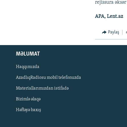
rejissura əksər
APA, Lent.az
Paylaş
MƏLUMAT
Haqqımızda
AzadlıqRadiosu mobil telefonuzda
Materiallarımızdan istifadə
BIZI IZLƏ
Bizimlə əlaqə
Həftəyə baxış
RFE/RL-in bütün saytları