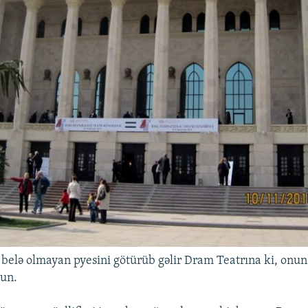
belə olmayan pyesini götürüb gəlir Dram Teatrına ki, onun 
sun.