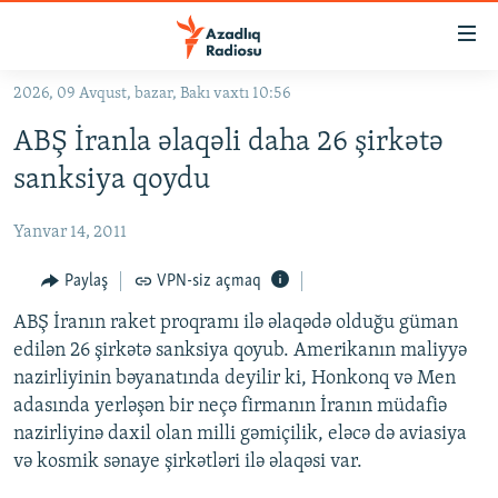
Keçid
linkləri
Əsas
2026, 09 Avqust, bazar, Bakı vaxtı 10:56
məzmuna
GÜNDƏM
ABŞ İranla əlaqəli daha 26 şirkətə
qayıt
#İZAHLA
Əsas
sanksiya qoydu
KORRUPSIOMETR
naviqasiyaya
qayıt
Yanvar 14, 2011
#ƏSLINDƏ
Axtarışa
FƏRQƏ BAX
Paylaş
VPN-siz açmaq
keç
QANUNI DOĞRU
ABŞ İranın raket proqramı ilə əlaqədə olduğu güman
edilən 26 şirkətə sanksiya qoyub. Amerikanın maliyyə
ARAŞDIRMA
nazirliyinin bəyanatında deyilir ki, Honkonq və Men
MULTIMEDIA
adasında yerləşən bir neçə firmanın İranın müdafiə
nazirliyinə daxil olan milli gəmiçilik, eləcə də aviasiya
RADIO ARXIV
VIDEO
və kosmik sənaye şirkətləri ilə əlaqəsi var.
HAQQIMIZDA
FOTOQALEREYA
OXU ZALI