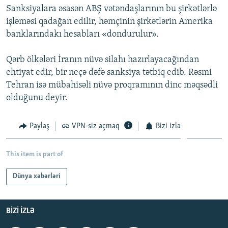
Sanksiyalara əsasən ABŞ vətəndaşlarının bu şirkətlərlə
İNFOQRAFIKA
AZƏRBAYCAN ƏDƏBIYYATI KITABXANASI
MISSIYAMIZ
BIZI IZLƏ
işləməsi qadağan edilir, həmçinin şirkətlərin Amerika
KARIKATURA
İSLAM VƏ DEMOKRATIYA
PEŞƏ ETIKASI VƏ JURNALISTIKA STANDARTLARIMIZ
banklarındakı hesabları «dondurulur».
İZ - MƏDƏNIYYƏT PROQRAMI
MATERIALLARIMIZDAN ISTIFADƏ
Qərb ölkələri İranın nüvə silahı hazırlayacağından
AZADLIQRADIOSU MOBIL TELEFONUNUZDA
RFE/RL-in bütün saytları
ehtiyat edir, bir neçə dəfə sanksiya tətbiq edib. Rəsmi
BIZIMLƏ ƏLAQƏ
Tehran isə mübahisəli nüvə proqramının dinc məqsədli
olduğunu deyir.
XƏBƏR BÜLLETENLƏRIMIZ
Paylaş
VPN-siz açmaq
Bizi izlə
This item is part of
Dünya xəbərləri
BIZI IZLƏ